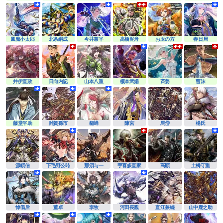
風魔小太郎
北条綱成
今井兼平
高橋泥舟
お玉の方
春日局
井伊直政
日向内記
山本八重
榎本武揚
斉姜
曹沫
藤堂平助
雑賀孫市
貂蝉
陳宮
馬岱
楊氏
源頼信
下毛野公時
那須与一
宇喜多直家
高順
土橋守重
悼倡后
董卓
李牧
河田長親
直江兼続
山中鹿之助