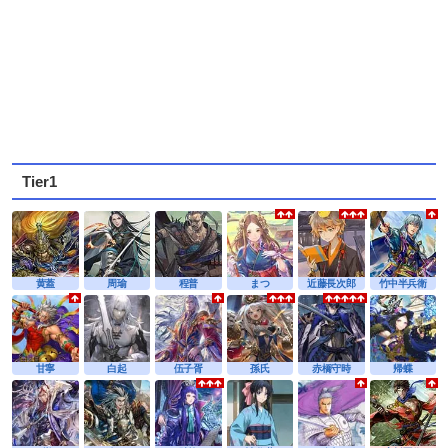
Tier1
黄蓋
周瑜
程普
まつ
近藤長次郎
竹中半兵衛
甘寧
白起
伍子胥
孫氏
赤橋守時
帰蝶