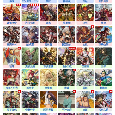
孫権
チンギス・ハン
陸抗
神谷薫
白起
高杉晋作
諸角虎定
吉川元春
項燕
張春華
項羽
荀攸
真田幸村
楚成王
竹林院
板額御前
文欽
猿飛佐助
荘丹
夏侯月姫
本多忠勝
北条氏政
巴御前
王平
おまさの方
孫尚香
宮菊姫
孟達
馬姫
勝海舟
松平容保
中野竹子
関羽雲長
明神弥彦
盗跖
松永久秀