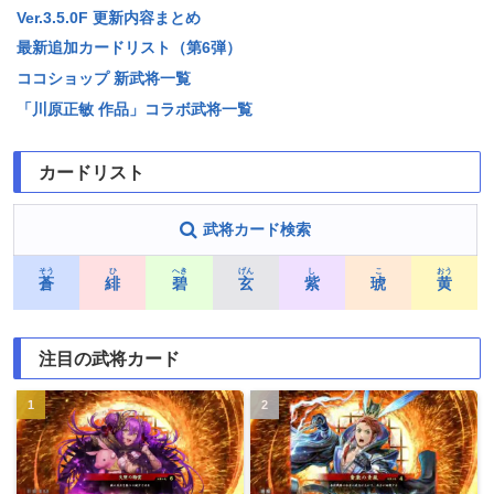
Ver.3.5.0F 更新内容まとめ
最新追加カードリスト（第6弾）
ココショップ 新武将一覧
「川原正敏 作品」コラボ武将一覧
カードリスト
武将カード検索
そう
ひ
へき
げん
し
こ
おう
蒼
緋
碧
玄
紫
琥
黄
注目の武将カード