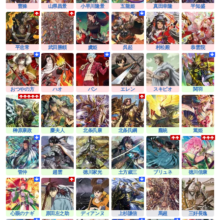
曹操
山県昌景
小早川隆景
五龍姫
真田幸隆
平知盛
平忠常
武田勝頼
虞姫
呉起
村松殿
恭雲院
おつやの方
ハオ
バン
エレン
スキピオ
関羽
榊原康政
麋夫人
北条氏康
北条氏綱
龐統
篤姫
管仲
趙雲
徳川家光
土方歳三
ブリュネ
徳川信康
心眼のナギ
原田左之助
ディアンヌ
上杉謙信
馬超
三好長逸