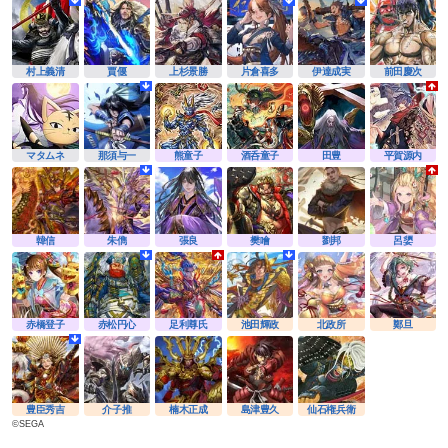
村上義清
賈偃
上杉景勝
片倉喜多
伊達成実
前田慶次
マタムネ
那須与一
熊童子
酒呑童子
田豊
平賀源内
韓信
朱儁
張良
樊噲
劉邦
呂嬃
赤橋登子
赤松円心
足利尊氏
池田輝政
北政所
鄭旦
豊臣秀吉
介子推
楠木正成
島津豊久
仙石権兵衛
©SEGA