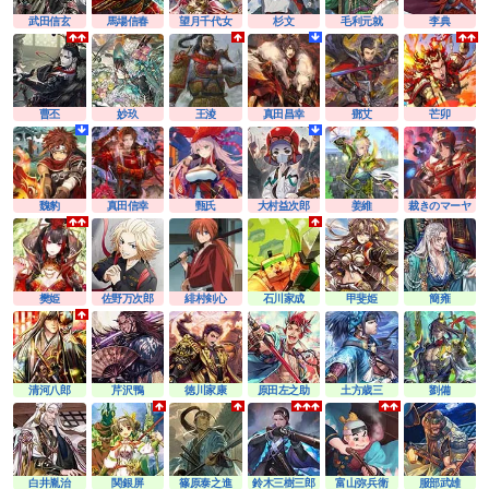
武田信玄
馬場信春
望月千代女
杉文
毛利元就
李典
曹丕
妙玖
王淩
真田昌幸
鄧艾
芒卯
魏豹
真田信幸
甄氏
大村益次郎
姜維
裁きのマーヤ
樊姫
佐野万次郎
緋村剣心
石川家成
甲斐姫
簡雍
清河八郎
芹沢鴨
徳川家康
原田左之助
土方歳三
劉備
白井胤治
関銀屏
篠原泰之進
鈴木三樹三郎
富山弥兵衛
服部武雄