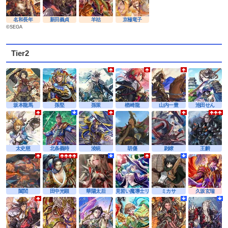
名和長年
新田義貞
羊祜
京極竜子
©SEGA
Tier2
坂本龍馬
孫堅
孫策
楢崎龍
山内一豊
池田せん
太史慈
北条義時
淩統
胡傷
尉繚
王齮
闔閭
田中光顕
華陽太后
見習い魔導士リーナ
ミカサ
久坂玄瑞