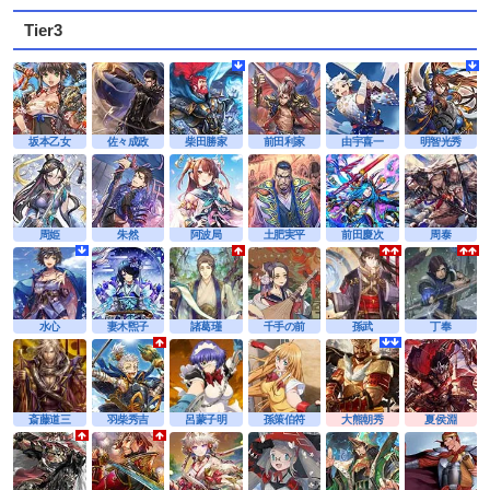
Tier3
坂本乙女
佐々成政
柴田勝家
前田利家
由宇喜一
明智光秀
周姫
朱然
阿波局
土肥実平
前田慶次
周泰
水心
妻木煕子
諸葛瑾
千手の前
孫武
丁奉
斎藤道三
羽柴秀吉
呂蒙子明
孫策伯符
大熊朝秀
夏侯淵