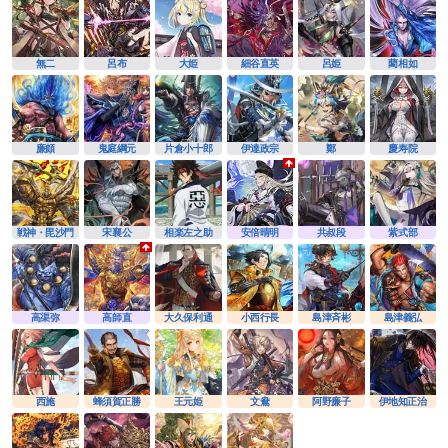
無二
呂布
大姫
細谷直英
呂姫
藺相如
廉頗
鬼庭綱元
片倉小十郎
伊達政宗
鄭
慶寿院
戦神・毘沙門
宋襄公
相楽左之助
安倍晴明
共叔段
紫式部
高渠弥
高師直
大久保利通
小西行長
島津斉彬
島津義弘
西施
蜂須賀正勝
王元姫
文鴦
阿野廉子
伊地知正治