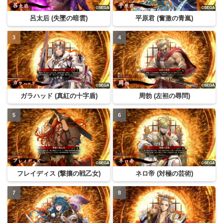
呂太后 (失墜の暗雲)
平原君 (奮激の青嵐)
ガラハッド (真紅の十字盾)
周勃 (左袒の尋問)
フレイディス (撃攘の戦乙女)
ネロ帝 (対極の芸術)