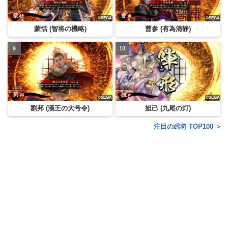
蒙恬 (智将の機略)
曹参 (有為清静)
劉邦 (漢王の大号令)
妲己 (九尾の灯)
注目の武将 TOP100 ＞