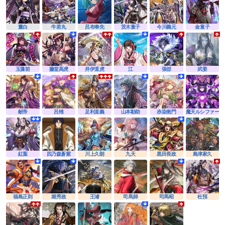
董白
牛若丸
呂布奉先
茨木童子
今川義元
金童子
玉藻前
藤堂高虎
井伊直虎
江
張郃
武姜
献帝
呂雉
足利直義
山本勘助
赤染衛門
魔天ルシファー
紅葉
四乃森蒼紫
川上久朗
九天
黒田長政
島津家久
福島正則
堀秀政
王濬
司馬師
司馬昭
杜預