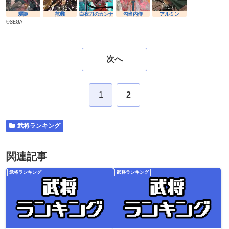
驪姫
范蠡
白夜刀のカンナ
勾当内侍
アルミン
©SEGA
次へ
1
2
武将ランキング
関連記事
武将ランキング
武将ランキング