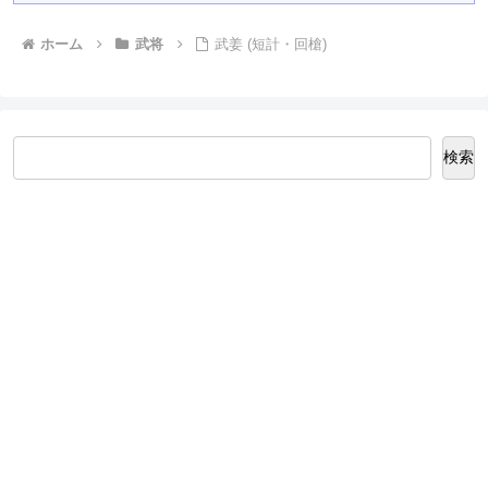
ホーム
武将
武姜 (短計・回槍)
検索