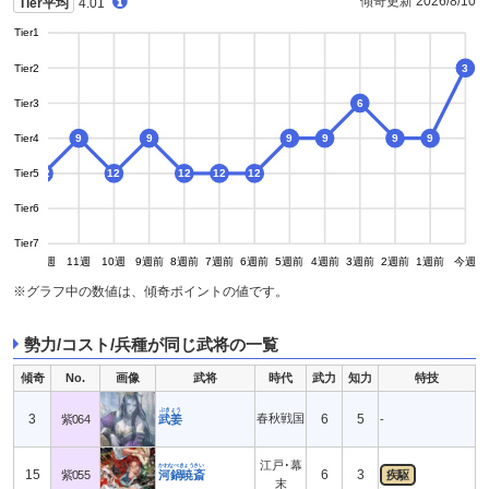
傾奇更新 2026/8/10
Tier平均
4.01
Tier1
Tier2
3
Tier3
6
Tier4
9
9
9
9
9
9
9
Tier5
12
12
12
12
12
Tier6
Tier7
13週
12週
11週
10週
9週前
8週前
7週前
6週前
5週前
4週前
3週前
2週前
1週前
今週
※グラフ中の数値は、傾奇ポイントの値です。
勢力/コスト/兵種が同じ武将の一覧
傾奇
No.
画像
武将
時代
武力
知力
特技
ぶきょう
3
春秋戦国
6
5
紫064
武姜
-
江戸･幕
かわなべきょうさい
15
6
3
紫055
河鍋暁斎
疾駆
末