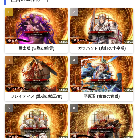
呂太后 (失墜の暗雲)
ガラハッド (真紅の十字盾)
フレイディス (撃攘の戦乙女)
平原君 (奮激の青嵐)