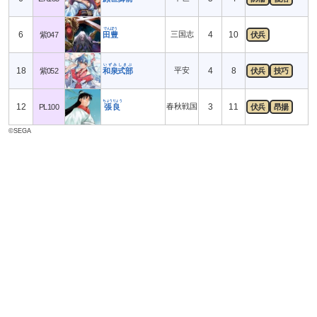
でんぽう
6
三国志
4
10
紫047
田豊
伏兵
いずみしきぶ
18
平安
4
8
紫052
和泉式部
伏兵
技巧
ちょうりょう
12
春秋戦国
3
11
PL100
張良
伏兵
昂揚
©SEGA