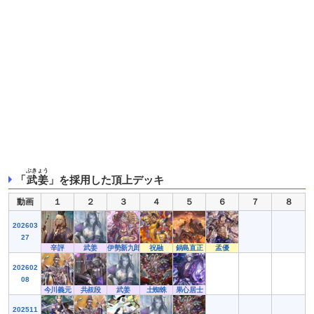
ぶきょう
「
武姜
」を採用した頂上デッキ
動画
１
２
３
４
５
６
７
８
202603
27
辛評
武姜
伊勢新九郎
祝融
鍋島直正
孟優
202602
08
今川義元
共叔段
武姜
土蜘蛛
果心居士
202511