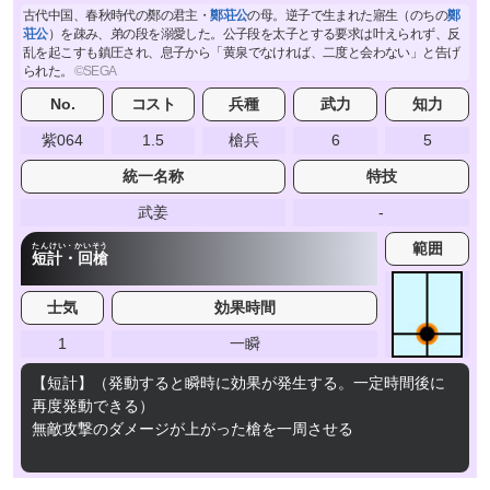
古代中国、春秋時代の鄭の君主・
鄭荘公
の母。逆子で生まれた寤生（のちの
鄭
荘公
）を疎み、弟の段を溺愛した。公子段を太子とする要求は叶えられず、反
乱を起こすも鎮圧され、息子から「黄泉でなければ、二度と会わない」と告げ
られた。
No.
コスト
兵種
武力
知力
紫064
1.5
槍兵
6
5
統一名称
特技
武姜
-
範囲
たんけい・かいそう
短計・回槍
士気
効果時間
1
一瞬
【短計】（発動すると瞬時に効果が発生する。一定時間後に
再度発動できる）
無敵攻撃のダメージが上がった槍を一周させる