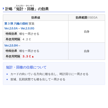
たんけい・かいそう
計略「
短計・回槍
」の効果
効果値
効果範囲
第３弾 六極の煌剣
実装
Ver.2.0.0A
～
Ver.2.0.0G
自身
特殊効果
槍を一周させる
再使用間隔
４.２Ｃ
Ver.2.0.0H
～
特殊効果
槍を一周させる
自身
再使用間隔
３.３Ｃ▲
短計・回槍の仕様について
カードの向いている方向に槍を出し、時計回りに一周させる
攻城、乱戦状態でも槍を出して一周させる