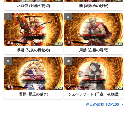
ネロ帝 (対極の芸術)
騰 (城攻めの妙技)
暴鳶 (防炎の目覚め)
周勃 (左袒の尋問)
曹操 (覇王の裁き)
シェヘラザード (千夜一夜物語)
注目の武将 TOP100 ＞