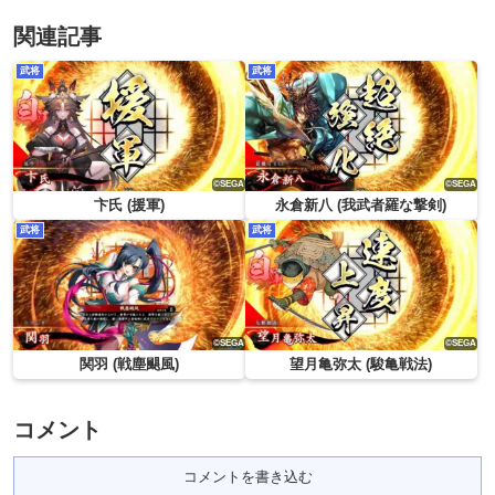
関連記事
武将
武将
卞氏 (援軍)
永倉新八 (我武者羅な撃剣)
武将
武将
関羽 (戦塵颶風)
望月亀弥太 (駿亀戦法)
コメント
コメントを書き込む