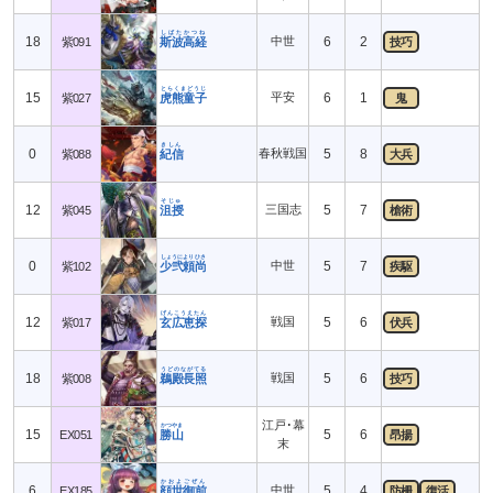
しばたかつね
18
中世
6
2
紫091
斯波高経
技巧
とらくまどうじ
15
平安
6
1
紫027
虎熊童子
鬼
きしん
0
春秋戦国
5
8
紫088
紀信
大兵
そじゅ
12
三国志
5
7
紫045
沮授
槍術
しょうによりひさ
0
中世
5
7
紫102
少弐頼尚
疾駆
げんこうえたん
12
戦国
5
6
紫017
玄広恵探
伏兵
うどのながてる
18
戦国
5
6
紫008
鵜殿長照
技巧
江戸･幕
かつやま
15
5
6
EX051
勝山
昂揚
末
かおよごぜん
6
中世
5
4
EX185
顔世御前
防柵
復活