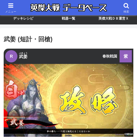
最新バージョン情報
武将ランキング
カードリスト
メニュー
検索
デッキレシピ
戦器一覧
英傑大戦ＤＢ運営Ｘ
武姜 (短計・回槍)
ぶきょう
R
紫
武姜
春秋戦国