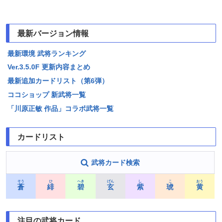
最新バージョン情報
最新環境 武将ランキング
Ver.3.5.0F 更新内容まとめ
最新追加カードリスト（第6弾）
ココショップ 新武将一覧
「川原正敏 作品」コラボ武将一覧
カードリスト
武将カード検索
そう
ひ
へき
げん
し
こ
おう
蒼
緋
碧
玄
紫
琥
黄
注目の武将カード