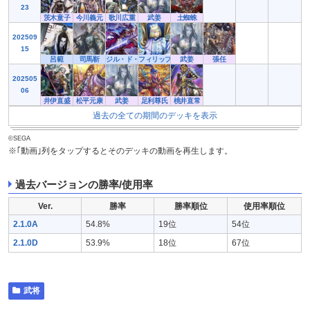
23
茨木童子
今川義元
歌川広重
武姜
土蜘蛛
202509
15
呂範
司馬靳
ジル・ド・レ
フィリップ６世
武姜
張任
202505
06
井伊直盛
松平元康
武姜
足利尊氏
桃井直常
過去の全ての期間のデッキを表示
©SEGA
※｢動画｣列をタップするとそのデッキの動画を再生します。
過去バージョンの勝率/使用率
Ver.
勝率
勝率順位
使用率順位
2.1.0A
54.8%
19位
54位
2.1.0D
53.9%
18位
67位
武将