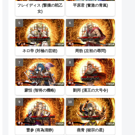
フレイディス (撃攘の戦乙
平原君 (奮激の青嵐)
女)
ネロ帝 (対極の芸術)
周勃 (左袒の尋問)
蒙恬 (智将の機略)
劉邦 (漢王の大号令)
曹参 (有為清静)
燕青 (秘宗の星)