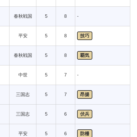
春秋戦国
5
8
-
平安
5
8
技巧
春秋戦国
5
8
覇気
中世
5
7
-
三国志
5
7
昂揚
三国志
5
6
伏兵
平安
5
6
防柵