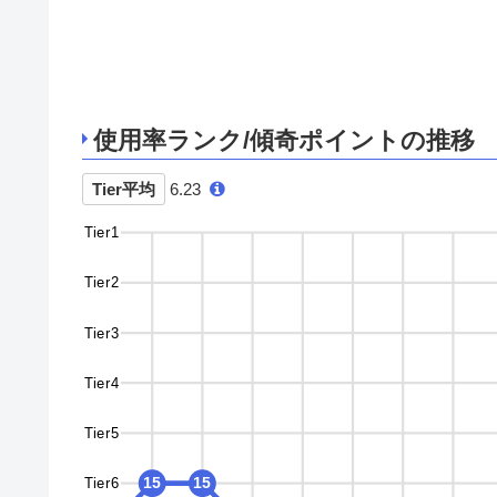
使用率ランク/傾奇ポイントの推移
Tier平均
6.23
Tier1
Tier2
Tier3
Tier4
Tier5
Tier6
15
15
15