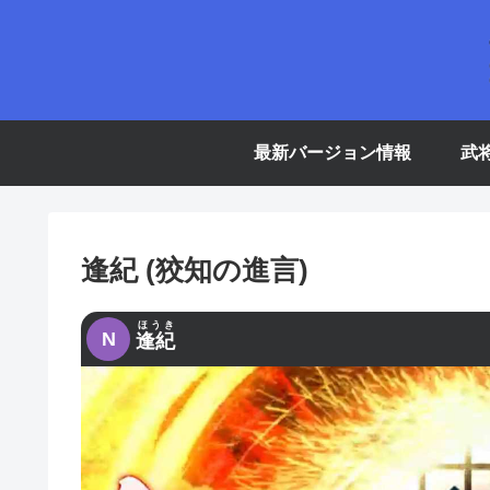
最新バージョン情報
武
逢紀 (狡知の進言)
ほうき
N
逢紀