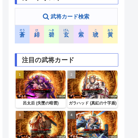
武将カード検索
そう
ひ
へき
げん
し
こ
おう
蒼
緋
碧
玄
紫
琥
黄
注目の武将カード
呂太后 (失墜の暗雲)
ガラハッド (真紅の十字盾)