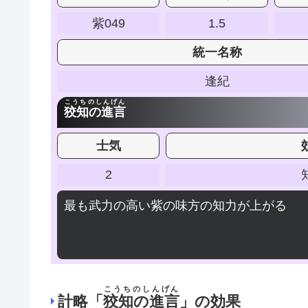
紫049
1.5
統一名称
逢紀
こうちのしんげん
狡知の進言
士気
2
最も武力の高い紫の味方の知力が上がる
こうちのしんげん
計略「
狡知の進言
」の効果