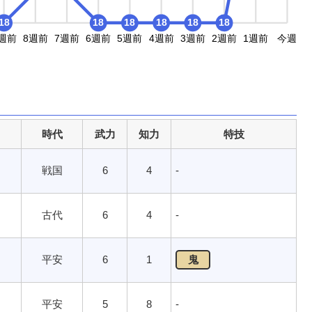
18
18
18
18
18
18
週前
8週前
7週前
6週前
5週前
4週前
3週前
2週前
1週前
今週
時代
武力
知力
特技
戦国
6
4
-
古代
6
4
-
平安
6
1
鬼
平安
5
8
-