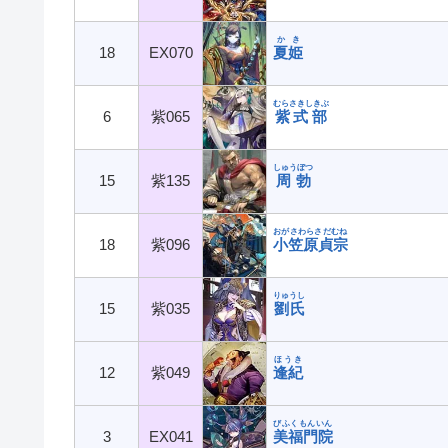
かき
18
EX070
夏姫
むらさきしきぶ
6
紫065
紫式部
しゅうぼつ
15
紫135
周勃
おがさわらさだむね
18
紫096
小笠原貞宗
りゅうし
15
紫035
劉氏
ほうき
12
紫049
逢紀
びふくもんいん
3
EX041
美福門院