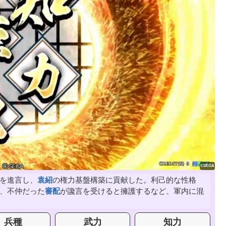
を進言し、
袁紹
の権力基盤構築に貢献した。利己的な性格
、不仲だった
審配
が讒言を受けると擁護するなど、軍内に混
兵種
武力
知力