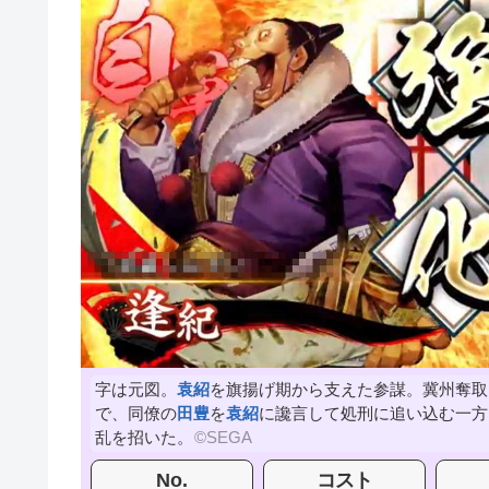
字は元図。
袁紹
を旗揚げ期から支えた参謀。冀州奪取
で、同僚の
田豊
を
袁紹
に讒言して処刑に追い込む一方
乱を招いた。
No.
コスト