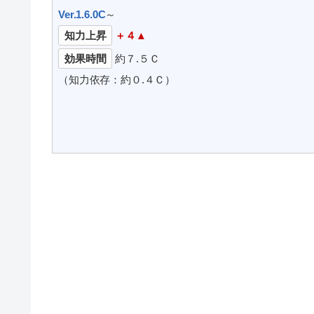
Ver.1.6.0C
～
知力上昇
＋４▲
効果時間
約７.５Ｃ
（知力依存：約０.４Ｃ）