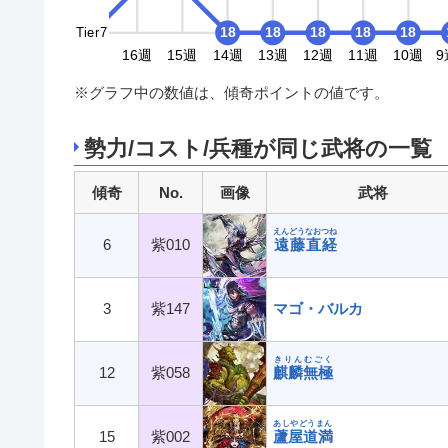
Tier7
18
18
18
18
18
18
18
9週
18週
17週
16週
15週
14週
13週
12週
11週
10週
9
※グラフ中の数値は、傾奇ポイントの値です。
勢力/コスト/兵種が同じ武将の一覧
傾奇
No.
画像
武将
えんどうなおつね
6
紫010
遠藤直経
3
紫147
マゴ・バルカ
きりんむごく
12
紫058
麒麟無極
あしやどうまん
15
紫002
蘆屋道満