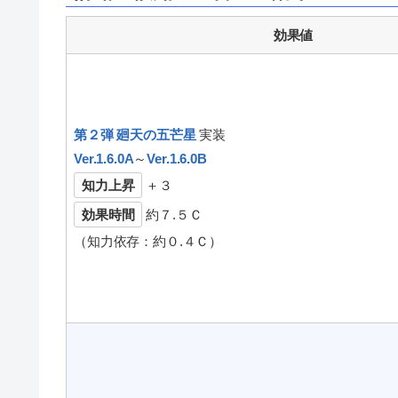
効果値
第２弾 廻天の五芒星
実装
Ver.1.6.0A
～
Ver.1.6.0B
知力上昇
＋３
効果時間
約７.５Ｃ
（知力依存：約０.４Ｃ）