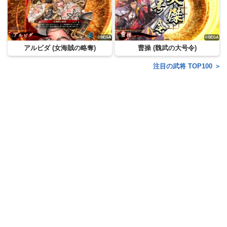
アルビダ (女海賊の略奪)
曹操 (魏武の大号令)
注目の武将 TOP100 ＞