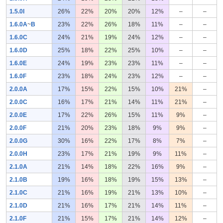
1.5.0I
26%
22%
20%
20%
12%
–
–
1.6.0A
~
B
23%
22%
26%
18%
11%
–
–
1.6.0C
24%
21%
19%
24%
12%
–
–
1.6.0D
25%
18%
22%
25%
10%
–
–
1.6.0E
24%
19%
23%
23%
11%
–
–
1.6.0F
23%
18%
24%
23%
12%
–
–
2.0.0A
17%
15%
22%
15%
10%
21%
–
2.0.0C
16%
17%
21%
14%
11%
21%
–
2.0.0E
17%
22%
26%
15%
11%
9%
–
2.0.0F
21%
20%
23%
18%
9%
9%
–
2.0.0G
30%
16%
22%
17%
8%
7%
–
2.0.0H
23%
17%
21%
19%
9%
11%
–
2.1.0A
21%
14%
18%
22%
16%
9%
–
2.1.0B
19%
16%
18%
19%
15%
13%
–
2.1.0C
21%
16%
19%
21%
13%
10%
–
2.1.0D
21%
16%
17%
21%
14%
11%
–
2.1.0F
21%
15%
17%
21%
14%
12%
–