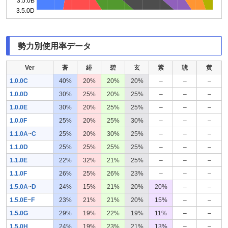
3.5.0B
3.5.0D
勢力別使用率データ
Ver
蒼
緋
碧
玄
紫
琥
黄
1.0.0C
40%
20%
20%
20%
–
–
–
1.0.0D
30%
25%
20%
25%
–
–
–
1.0.0E
30%
20%
25%
25%
–
–
–
1.0.0F
25%
20%
25%
30%
–
–
–
1.1.0A
~
C
25%
20%
30%
25%
–
–
–
1.1.0D
25%
25%
25%
25%
–
–
–
1.1.0E
22%
32%
21%
25%
–
–
–
1.1.0F
26%
25%
26%
23%
–
–
–
1.5.0A
~
D
24%
15%
21%
20%
20%
–
–
1.5.0E
~
F
23%
21%
21%
20%
15%
–
–
1.5.0G
29%
19%
22%
19%
11%
–
–
1.5.0H
24%
19%
23%
21%
13%
–
–