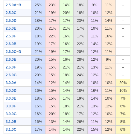
2.5.0A
~
B
25%
23%
14%
18%
9%
11%
–
2.5.0C
21%
19%
20%
18%
10%
12%
–
2.5.0D
18%
17%
17%
23%
11%
14%
–
2.5.0E
20%
21%
21%
17%
10%
11%
–
2.5.0F
18%
22%
16%
17%
11%
16%
–
2.6.0B
19%
17%
16%
22%
14%
12%
–
2.6.0C
~
D
21%
19%
17%
20%
12%
11%
–
2.6.0E
20%
15%
16%
28%
12%
9%
–
2.6.0F
19%
15%
21%
21%
13%
11%
–
2.6.0G
20%
15%
18%
24%
12%
11%
–
3.0.0A
14%
12%
14%
20%
10%
10%
20%
3.0.0D
16%
15%
14%
18%
16%
11%
10%
3.0.0E
18%
15%
17%
19%
14%
10%
7%
3.0.0F
15%
15%
18%
21%
13%
12%
6%
3.0.0G
16%
20%
18%
17%
12%
10%
7%
3.1.0B
16%
13%
14%
26%
11%
12%
8%
3.1.0C
17%
14%
14%
22%
15%
12%
6%