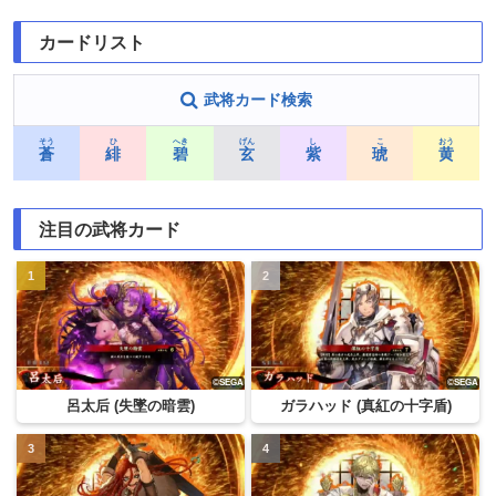
カードリスト
武将カード検索
そう
ひ
へき
げん
し
こ
おう
蒼
緋
碧
玄
紫
琥
黄
注目の武将カード
呂太后 (失墜の暗雲)
ガラハッド (真紅の十字盾)