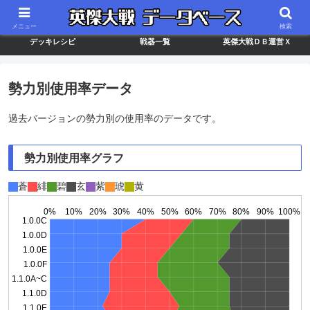
最新バージョン情報
武将ランキング
カードリスト
メニュー
検索
デッキレシピ
戦器一覧
英傑大戦ＤＢ運営Ｘ
勢力別使用率データ
過去バージョンの勢力別の使用率のデータです。
勢力別使用率グラフ
蒼
緋
碧
玄
紫
琥
黄
0%
10%
20%
30%
40%
50%
60%
70%
80%
90%
100%
1.0.0C
1.0.0D
1.0.0E
1.0.0F
1.1.0A~C
1.1.0D
1.1.0E