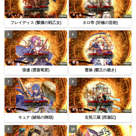
フレイディス (撃攘の戦乙女)
ネロ帝 (対極の芸術)
張遼 (雲蒸竜変)
曹操 (覇王の裁き)
キュナ (破暁の陣頭)
玄奘三蔵 (西遊記)