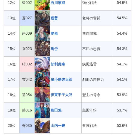
12位
碧002
石川家成
強化戦法
54.9%
13位
蒼027
程普
老将の奮闘
54.5%
14位
碧009
簡雍
無血開城
54.4%
15位
玄023
馬岱
不屈の忠義
54.3%
16位
緋002
甘利虎泰
疾風迅雷
54.1%
17位
玄042
鬼小島弥太郎
刹那の超怪力
54.1%
18位
碧054
伊東甲子太郎
盟主の号令
53.9%
19位
碧016
島田魁
島田汁粉
53.7%
20位
蒼035
山内一豊
奮激戦法
53.6%