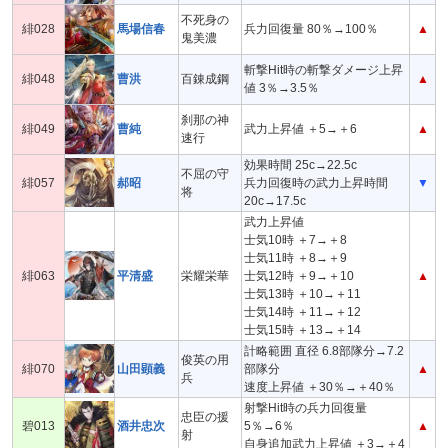
不死身の
緋028
馬場信春
兵力回復量 80％→100％
▲
鬼美濃
斬撃Hit時の斬撃ダメージ上昇
緋048
曹洪
百錬成鋼
▲
値 3％→3.5％
刹那の神
緋049
曹純
武力上昇値 ＋5→＋6
▲
速行
効果時間 25c→22.5c
不屈の守
緋057
郝昭
兵力回復時の武力上昇時間
▼
将
20c→17.5c
武力上昇値
士気10時 ＋7→＋8
士気11時 ＋8→＋9
緋063
平清盛
栄耀栄華
士気12時 ＋9→＋10
▲
士気13時 ＋10→＋11
士気14時 ＋11→＋12
士気15時 ＋13→＋14
計略範囲 直径 6.8部隊分→7.2
俊英の用
緋070
山田顕義
部隊分
▲
兵
速度上昇値 ＋30％→＋40％
射撃Hit時の兵力回復量
忠臣の援
碧013
酒井忠次
5％→6％
▲
射
自身追加武力上昇値 ＋3→＋4