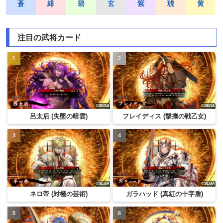
蒼
緋
碧
玄
紫
琥
黄
注目の武将カード
呂太后 (失墜の暗雲)
フレイディス (撃攘の戦乙女)
ネロ帝 (対極の芸術)
ガラハッド (真紅の十字盾)