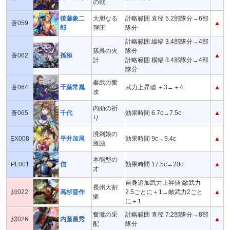
の戦
後藤象二
大胆なる
計略範囲 直径 5.2部隊分→6部
蒼059
▲
郎
弾圧
隊分
計略範囲 縦幅 3.4部隊分→4部
孫呉の火
隊分
蒼062
孫桓
▲
計
計略範囲 横幅 3.4部隊分→4部
隊分
奉武の奮
蒼064
千葉常胤
武力上昇値 ＋3→＋4
▲
攻
内助の祈
蒼065
千代
効果時間 6.7c→7.5c
▲
り
溌剌娘の
EX008
平井加尾
効果時間 9c→9.4c
▲
激励
本能型の
PL001
信
効果時間 17.5c→20c
▲
才
自身追加武力上昇値 敵武力
長州大割
緋022
高杉晋作
2.5ごとに＋1→敵武力2ごと
▲
拠
に＋1
奮激の采
計略範囲 直径 7.2部隊分→8部
緋026
内藤昌秀
▲
配
隊分