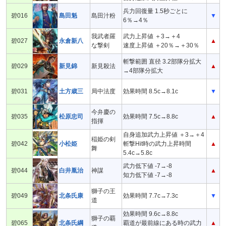
兵力回復量 1.5秒ごとに
碧016
島田魁
島田汁粉
▼
6％→4％
我武者羅
武力上昇値 ＋3→＋4
碧027
永倉新八
▲
な撃剣
速度上昇値 ＋20％→＋30％
斬撃範囲 直径 3.2部隊分拡大
碧029
新見錦
新見殺法
▲
→4部隊分拡大
碧031
土方歳三
局中法度
効果時間 8.5c→8.1c
▼
今弁慶の
碧035
松原忠司
効果時間 7.5c→8.8c
▲
指揮
自身追加武力上昇値 ＋3→＋4
稲姫の剣
碧042
小松姫
斬撃Hit時の武力上昇時間
▲
舞
5.4c→5.8c
武力低下値 -7→-8
碧044
白井胤治
神謀
▲
知力低下値 -7→-8
獅子の王
碧049
北条氏康
効果時間 7.7c→7.3c
▼
道
効果時間 9.6c→8.8c
獅子の覇
碧065
北条氏綱
覇道が最前線にある時の武力
▲