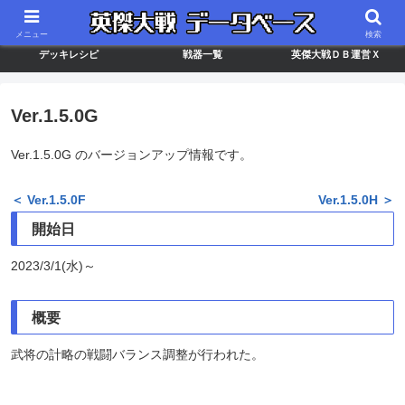
最新バージョン情報
武将ランキング
カードリスト
メニュー
検索
デッキレシピ
戦器一覧
英傑大戦ＤＢ運営Ｘ
Ver.1.5.0G
Ver.1.5.0G のバージョンアップ情報です。
＜ Ver.1.5.0F
Ver.1.5.0H ＞
開始日
2023/3/1(水)～
概要
武将の計略の戦闘バランス調整が行われた。