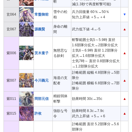
斬
減(1.3秒で再度斬撃可能)
雪中の松
兵力回復量 60％→50％
玄064
常盤御前
▼
柏
知力上昇値 ＋5→＋4
身命の離
玄067
源義賢
武力低下値 -4→-5
▲
間
斬撃範囲士気5～5.9時 直径
1.6部隊分拡大→2部隊分拡大
無慈悲な
士気6～6.9時 直径 1.2部隊分
紫006
茨木童子
▲
る妖剣
拡大→1.6部隊分拡大
士気7時～ 直径 0.8部隊分拡大
→1.2部隊分拡大
計略範囲 縦幅 4.8部隊分→5部
海道の支
隊分
紫007
今川義元
▲
配者
計略範囲 横幅 6.8部隊分→7部
隊分
精鋭弱体
紫011
岡部元信
効果時間 30c→35c
▲
斬撃
強欲な号
効果時間 8.3c→7.9c
紫015
許攸
▲
令
武力上昇値 ＋5→＋6
計略範囲 直径 5.2部隊分→5.6
部隊分