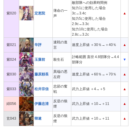
敵部隊への効果時間例
知力1に使用した場合
薄命の一
紫020
定恵院
3c→3.4c
▲
声
知力5に使用した場合
2.9c→3.3c
知力10に使用した場合
2.8c→3.2c
速戦の進
紫021
辛評
速度上昇値 ＋30％→＋40％
▲
言
計略範囲 直径 4.8部隊分→4.4
紫024
玉藻前
殺生石
▼
部隊分
異端の悪
紫030
藤原頼長
速度上昇値 ＋60％→＋70％
▲
左府
忠節の奮
紫033
松井宗信
武力上昇値 ＋4→＋5
▲
戦
反逆の狼
緋056
伊藤忠清
武力上昇値 ＋10→＋11
▲
煙
反逆の狼
玄043
韓遂
武力上昇値 ＋10→＋11
▲
煙