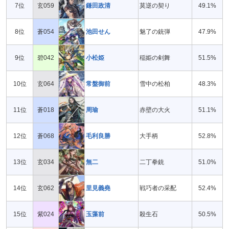
7位
玄059
鎌田政清
莫逆の契り
49.1%
8位
蒼054
池田せん
魅了の銃弾
47.9%
9位
碧042
小松姫
稲姫の剣舞
51.5%
10位
玄064
常盤御前
雪中の松柏
48.3%
11位
蒼018
周瑜
赤壁の大火
51.1%
12位
蒼068
毛利良勝
大手柄
52.8%
13位
玄034
無二
二丁拳銃
51.0%
14位
玄062
里見義堯
戦巧者の采配
52.4%
15位
紫024
玉藻前
殺生石
50.5%