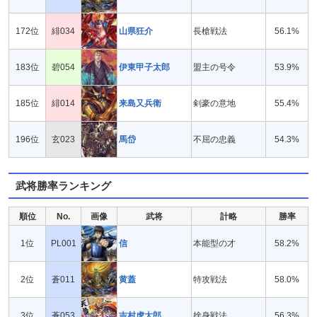
172位
緋034
山県狂介
長槍戦法
56.1%
183位
碧054
伊東甲子太郎
盟主の号令
53.9%
185位
緋014
来島又兵衛
剣豪の意地
55.4%
196位
玄023
馬岱
不屈の忠義
54.3%
武将勝率ランキング
順位
No.
画像
武将
計略
勝率
1位
PL001
信
本能型の才
58.2%
2位
蒼011
黄蓋
特攻戦法
58.0%
3位
蒼053
吉村虎太郎
捨身戦法
56.3%