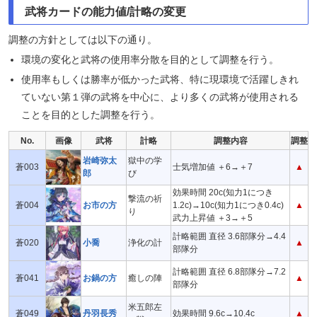
武将カードの能力値/計略の変更
調整の方針としては以下の通り。
環境の変化と武将の使用率分散を目的として調整を行う。
使用率もしくは勝率が低かった武将、特に現環境で活躍しきれ
ていない第１弾の武将を中心に、より多くの武将が使用される
ことを目的とした調整を行う。
No.
画像
武将
計略
調整内容
調整
岩崎弥太
獄中の学
蒼003
士気増加値 ＋6→＋7
▲
郎
び
効果時間 20c(知力1につき
撃流の祈
蒼004
お市の方
1.2c)→10c(知力1につき0.4c)
▲
り
武力上昇値 ＋3→＋5
計略範囲 直径 3.6部隊分→4.4
蒼020
小喬
浄化の計
▲
部隊分
計略範囲 直径 6.8部隊分→7.2
蒼041
お鍋の方
癒しの陣
▲
部隊分
米五郎左
蒼049
丹羽長秀
効果時間 9.6c→10.4c
▲