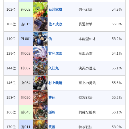
102位
碧002
石川家成
強化戦法
54.9%
103位
蒼015
佐々成政
貫通射撃
56.0%
110位
PL001
信
本能型の才
58.2%
129位
緋002
甘利虎泰
疾風迅雷
54.1%
144位
緋007
入江九一
決死の逃走
55.1%
146位
玄054
村上義清
至上の勇武
55.6%
153位
緋020
曹休
特攻戦法
55.2%
166位
碧045
孫乾
的確な援兵
56.1%
170位
蒼011
黄蓋
特攻戦法
58.0%