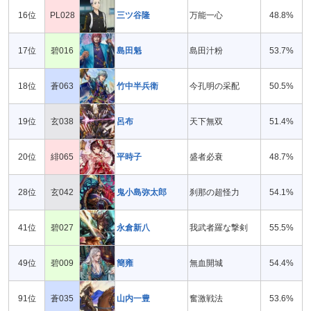
16位
PL028
三ツ谷隆
万能一心
48.8%
17位
碧016
島田魁
島田汁粉
53.7%
18位
蒼063
竹中半兵衛
今孔明の采配
50.5%
19位
玄038
呂布
天下無双
51.4%
20位
緋065
平時子
盛者必衰
48.7%
28位
玄042
鬼小島弥太郎
刹那の超怪力
54.1%
41位
碧027
永倉新八
我武者羅な撃剣
55.5%
49位
碧009
簡雍
無血開城
54.4%
91位
蒼035
山内一豊
奮激戦法
53.6%