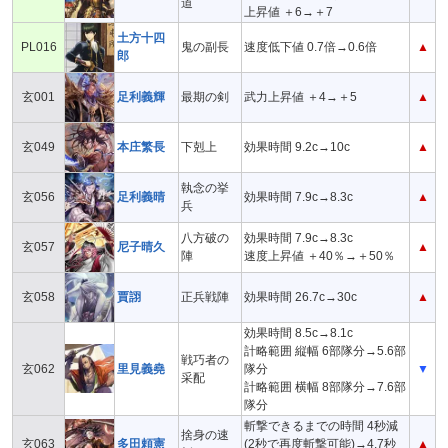
道
上昇値 ＋6→＋7
土方十四
PL016
鬼の副長
速度低下値 0.7倍→0.6倍
▲
郎
玄001
足利義輝
最期の剣
武力上昇値 ＋4→＋5
▲
玄049
本庄繁長
下剋上
効果時間 9.2c→10c
▲
執念の挙
玄056
足利義晴
効果時間 7.9c→8.3c
▲
兵
八方破の
効果時間 7.9c→8.3c
玄057
尼子晴久
▲
陣
速度上昇値 ＋40％→＋50％
玄058
賈詡
正兵戦陣
効果時間 26.7c→30c
▲
効果時間 8.5c→8.1c
計略範囲 縦幅 6部隊分→5.6部
戦巧者の
玄062
里見義堯
隊分
▼
采配
計略範囲 横幅 8部隊分→7.6部
隊分
斬撃できるまでの時間 4秒減
捨身の速
玄063
多田頼憲
(2秒で再度斬撃可能)→4.7秒
▲