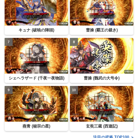
キュナ (破暁の陣頭)
曹操 (覇王の裁き)
シェヘラザード (千夜一夜物語)
曹操 (魏武の大号令)
燕青 (秘宗の星)
玄奘三蔵 (西遊記)
注目の武将 TOP100 ＞