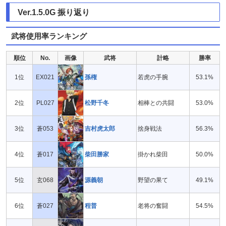
Ver.1.5.0G 振り返り
武将使用率ランキング
順位
No.
画像
武将
計略
勝率
1位
EX021
孫権
若虎の手腕
53.1%
2位
PL027
松野千冬
相棒との共闘
53.0%
3位
蒼053
吉村虎太郎
捨身戦法
56.3%
4位
蒼017
柴田勝家
掛かれ柴田
50.0%
5位
玄068
源義朝
野望の果て
49.1%
6位
蒼027
程普
老将の奮闘
54.5%