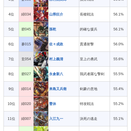
4位
緋034
山県狂介
長槍戦法
56.1%
5位
碧045
孫乾
的確な援兵
56.1%
6位
蒼015
佐々成政
貫通射撃
56.0%
7位
玄054
村上義清
至上の勇武
55.6%
8位
碧027
永倉新八
我武者羅な撃剣
55.5%
9位
緋014
来島又兵衛
剣豪の意地
55.4%
10位
緋020
曹休
特攻戦法
55.2%
11位
緋007
入江九一
決死の逃走
55.1%