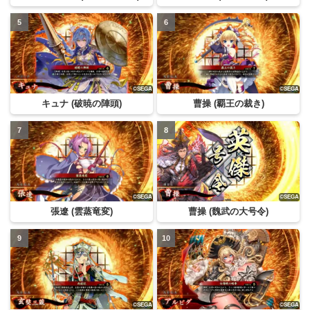
キュナ (破暁の陣頭)
曹操 (覇王の裁き)
張遼 (雲蒸竜変)
曹操 (魏武の大号令)