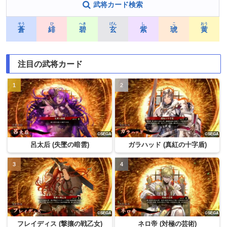
武将カード検索
そう
ひ
へき
げん
し
こ
おう
蒼
緋
碧
玄
紫
琥
黄
注目の武将カード
呂太后 (失墜の暗雲)
ガラハッド (真紅の十字盾)
フレイディス (撃攘の戦乙女)
ネロ帝 (対極の芸術)