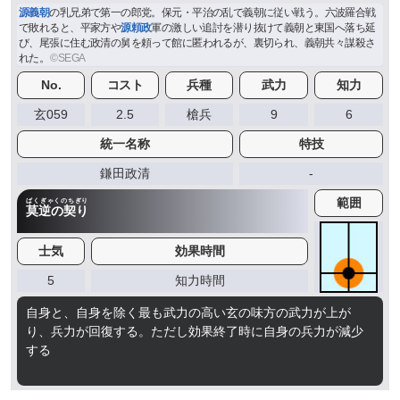
源義朝
の乳兄弟で第一の郎党。保元・平治の乱で義朝に従い戦う。六波羅合戦
で敗れると、平家方や
源頼政
軍の激しい追討を潜り抜けて義朝と東国へ落ち延
び、尾張に住む政清の舅を頼って館に匿われるが、裏切られ、義朝共々謀殺さ
れた。
No.
コスト
兵種
武力
知力
玄059
2.5
槍兵
9
6
統一名称
特技
鎌田政清
-
範囲
ばくぎゃくのちぎり
莫逆の契り
士気
効果時間
5
知力時間
自身と、自身を除く最も武力の高い玄の味方の武力が上が
り、兵力が回復する。ただし効果終了時に自身の兵力が減少
する