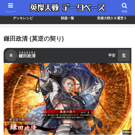
最新バージョン情報
武将ランキング
カードリスト
メニュー
検索
デッキレシピ
戦器一覧
英傑大戦ＤＢ運営Ｘ
鎌田政清 (莫逆の契り)
かまたまさきよ
R
玄
鎌田政清
平安