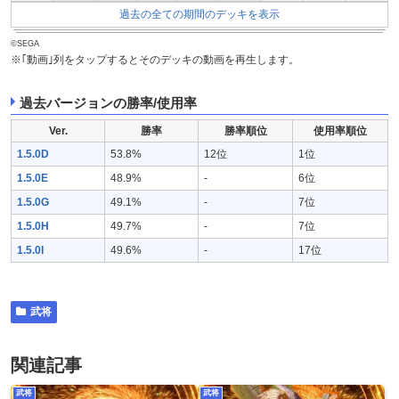
過去の全ての期間のデッキを表示
©SEGA
※｢動画｣列をタップするとそのデッキの動画を再生します。
過去バージョンの勝率/使用率
Ver.
勝率
勝率順位
使用率順位
1.5.0D
53.8%
12位
1位
1.5.0E
48.9%
-
6位
1.5.0G
49.1%
-
7位
1.5.0H
49.7%
-
7位
1.5.0I
49.6%
-
17位
武将
関連記事
武将
武将