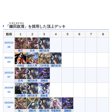
かまたまさきよ
「
鎌田政清
」を採用した頂上デッキ
動画
１
２
３
４
５
６
７
８
202312
26
鄧艾
呂布
鎌田政清
202311
03
小侍従
松永久秀
三好長逸
鎌田政清
202310
07
呂布
鎌田政清
源義朝
202308
23
上杉謙信
鎌田政清
麻倉葉
202304
16
無二
源頼光
鎌田政清
常盤御前
源義朝