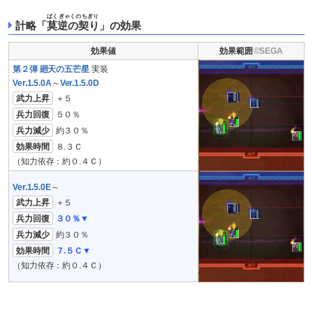
ばくぎゃくのちぎり
計略「
莫逆の契り
」の効果
効果値
効果範囲
第２弾 廻天の五芒星
実装
Ver.1.5.0A
～
Ver.1.5.0D
武力上昇
＋５
兵力回復
５０％
兵力減少
約３０％
効果時間
８.３Ｃ
（知力依存：約０.４Ｃ）
Ver.1.5.0E
～
武力上昇
＋５
兵力回復
３０％▼
兵力減少
約３０％
効果時間
７.５Ｃ▼
（知力依存：約０.４Ｃ）