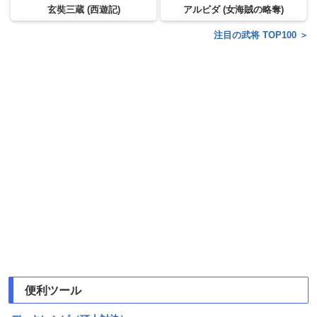
玄奘三蔵 (西遊記)
アルビダ (女海賊の略奪)
注目の武将 TOP100 ＞
便利ツール