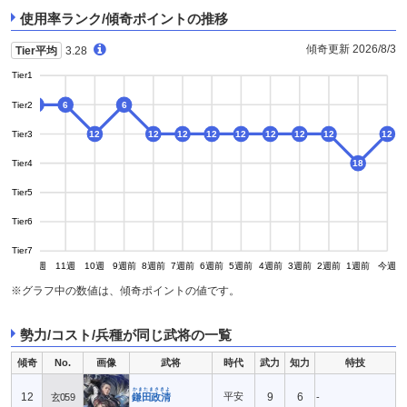
使用率ランク/傾奇ポイントの推移
傾奇更新 2026/8/3
Tier平均
3.28
Tier1
Tier2
6
6
6
6
Tier3
12
12
12
12
12
12
12
12
12
Tier4
18
Tier5
Tier6
Tier7
13週
12週
11週
10週
9週前
8週前
7週前
6週前
5週前
4週前
3週前
2週前
1週前
今週
※グラフ中の数値は、傾奇ポイントの値です。
勢力/コスト/兵種が同じ武将の一覧
傾奇
No.
画像
武将
時代
武力
知力
特技
かまたまさきよ
12
平安
9
6
玄059
鎌田政清
-