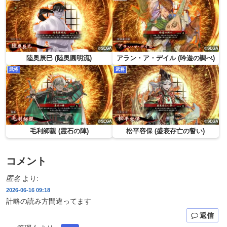
陸奥辰巳 (陸奥圓明流)
アラン・ア・デイル (吟遊の調べ)
武将
武将
毛利師親 (霊石の陣)
松平容保 (盛衰存亡の誓い)
コメント
匿名
より:
2026-06-16 09:18
計略の読み方間違ってます
返信