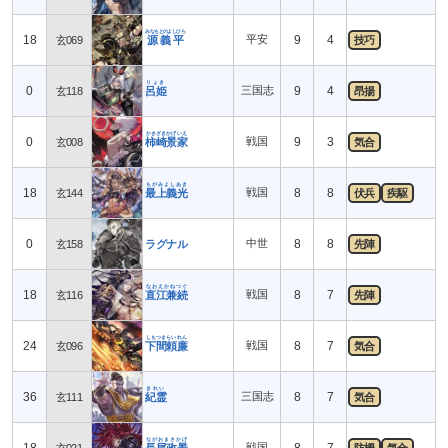
みなもとのよしひら
18
平安
9
4
玄069
源義平
技巧
りょき
0
三国志
9
4
玄118
呂姫
昂揚
かきざきかげいえ
0
戦国
9
3
玄008
柿崎景家
気合
もがみよしあき
18
戦国
8
8
玄144
最上義光
伏兵
疾駆
0
中世
8
8
玄158
ラグナル
先陣
なおえかねつぐ
18
戦国
8
7
玄116
直江兼続
先陣
しもつまらいれん
24
戦国
8
7
玄096
下間頼廉
気合
きれい
36
三国志
8
7
玄111
紀霊
気合
ながおまさかげ
18
戦国
8
7
玄021
長尾政景
防柵
気合