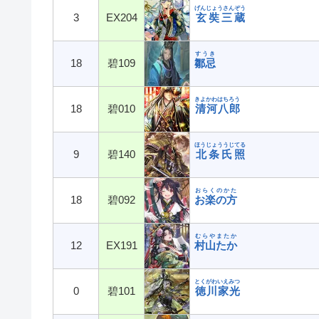
げんじょうさんぞう
3
EX204
玄奘三蔵
すうき
18
碧109
鄒忌
きよかわはちろう
18
碧010
清河八郎
ほうじょううじてる
9
碧140
北条氏照
おらくのかた
18
碧092
お楽の方
むらやまたか
12
EX191
村山たか
とくがわいえみつ
0
碧101
徳川家光