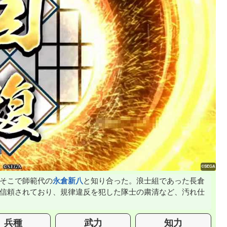
そこで師範代の
永倉新八
と知り合った。浪士組であった長倉
信頼されており、規律違反を犯した隊士の粛清など、汚れ仕
兵種
武力
知力