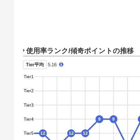
使用率ランク/傾奇ポイントの推移
Tier平均
5.16
Tier1
Tier2
Tier3
Tier4
9
9
9
Tier5
12
12
12
12
12