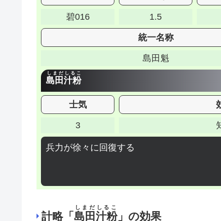
碧016
1.5
統一名称
島田魁
しまだしるこ
島田汁粉
士気
3
兵力が徐々に回復する
しまだしるこ
計略「
島田汁粉
」の効果