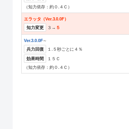
（知力依存：約０.４Ｃ）
エラッタ（
Ver.3.0.0F
）
知力変更
３→
５
Ver.3.0.0F
～
兵力回復
１.５秒ごとに４％
効果時間
１５Ｃ
（知力依存：約０.４Ｃ）