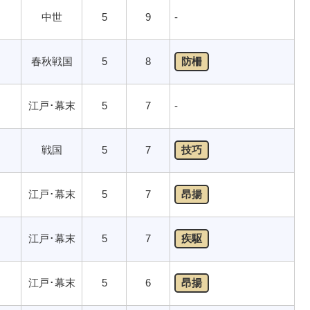
中世
5
9
-
春秋戦国
5
8
防柵
江戸･幕末
5
7
-
戦国
5
7
技巧
江戸･幕末
5
7
昂揚
江戸･幕末
5
7
疾駆
江戸･幕末
5
6
昂揚