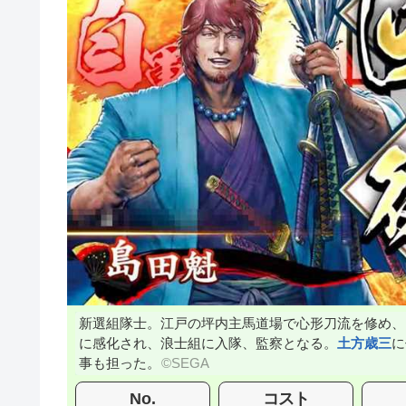
新選組隊士。江戸の坪内主馬道場で心形刀流を修め、
に感化され、浪士組に入隊、監察となる。
土方歳三
に
事も担った。
No.
コスト