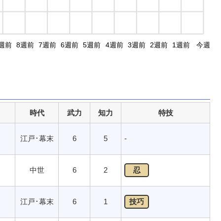
週前
8週前
7週前
6週前
5週前
4週前
3週前
2週前
1週前
今週
時代
武力
知力
特技
江戸･幕末
6
5
-
中世
6
2
忍
江戸･幕末
6
1
技巧