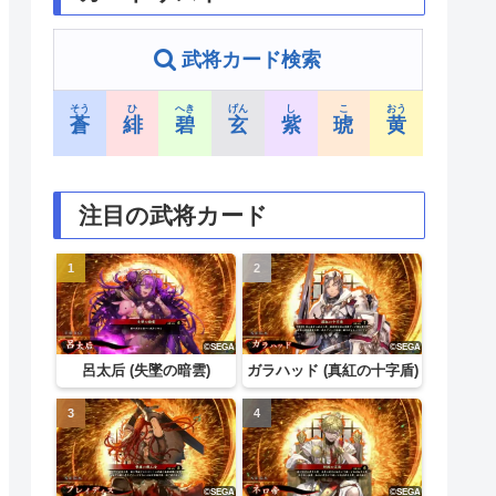
武将カード検索
そう
ひ
へき
げん
し
こ
おう
蒼
緋
碧
玄
紫
琥
黄
注目の武将カード
呂太后 (失墜の暗雲)
ガラハッド (真紅の十字盾)