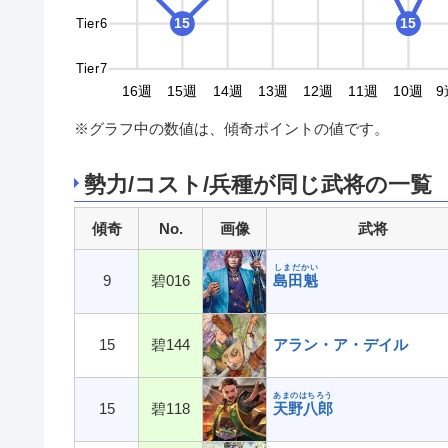
Tier6
15
15
Tier7
9週
18週
17週
16週
15週
14週
13週
12週
11週
10週
9
※グラフ中の数値は、傾奇ポイントの値です。
勢力/コスト/兵種が同じ武将の一覧
傾奇
No.
画像
武将
しまだかい
9
碧016
島田魁
15
碧144
アラン・ア・デイル
あまのはちろう
15
碧118
天野八郎