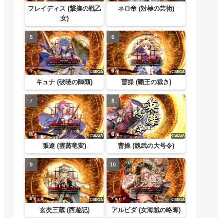
フレイディス (撃攘の戦乙
ネロ帝 (対極の芸術)
女)
キュナ (破暁の陣頭)
曹操 (覇王の裁き)
張遼 (雲蒸竜変)
曹操 (魏武の大号令)
玄奘三蔵 (西遊記)
アルビダ (女海賊の略奪)