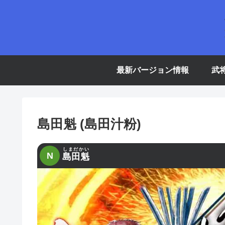
最新バージョン情報
武
島田魁 (島田汁粉)
しまだかい
N
島田魁