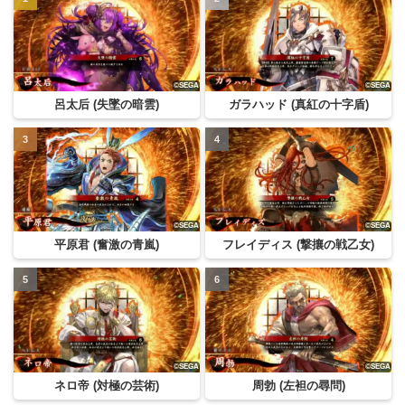
呂太后 (失墜の暗雲)
ガラハッド (真紅の十字盾)
平原君 (奮激の青嵐)
フレイディス (撃攘の戦乙女)
ネロ帝 (対極の芸術)
周勃 (左袒の尋問)