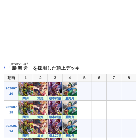
かつかいしゅう
「
勝海舟
」を採用した頂上デッキ
動画
１
２
３
４
５
６
７
８
202607
26
関羽
篤姫
榎本武揚
勝海舟
202607
18
関羽
篤姫
榎本武揚
勝海舟
202606
14
関羽
篤姫
榎本武揚
勝海舟