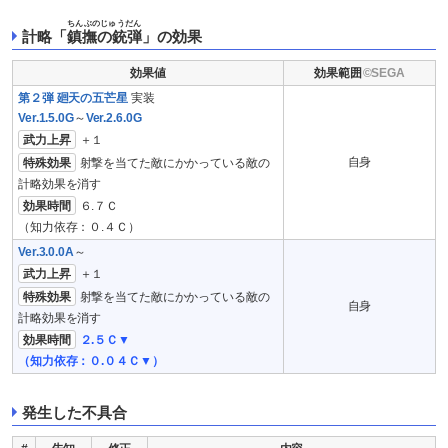
ちんぶのじゅうだん
計略「
鎮撫の銃弾
」の効果
効果値
効果範囲
第２弾 廻天の五芒星
実装
Ver.1.5.0G
～
Ver.2.6.0G
武力上昇
＋１
自身
特殊効果
射撃を当てた敵にかかっている敵の
計略効果を消す
効果時間
６.７Ｃ
（知力依存：０.４Ｃ）
Ver.3.0.0A
～
武力上昇
＋１
特殊効果
射撃を当てた敵にかかっている敵の
自身
計略効果を消す
効果時間
２.５Ｃ▼
（知力依存：０.０４Ｃ▼）
発生した不具合