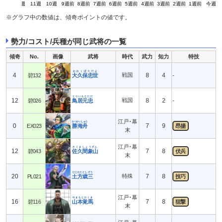
13週
12週
11週
10週
9週前
8週前
7週前
6週前
5週前
4週前
3週前
2週前
1週前
今週
※グラフ中の数値は、傾奇ポイントの値です。
勢力/コスト/兵種が同じ武将の一覧
傾奇
No.
画像
武将
時代
武力
知力
特技
おおくぼただよ
4
戦国
8
4
碧132
大久保忠世
-
とりいもとただ
12
戦国
8
2
碧026
鳥居元忠
-
江戸･幕
かつかいしゅう
0
7
9
EX023
勝海舟
昂揚
末
江戸･幕
さくましょうざん
12
7
8
碧043
佐久間象山
伏兵
末
ひじかたとしぞう
20
特殊
7
8
PL021
土方歳三
技巧
江戸･幕
やまもとかくま
16
7
8
碧116
山本覚馬
狙撃
末