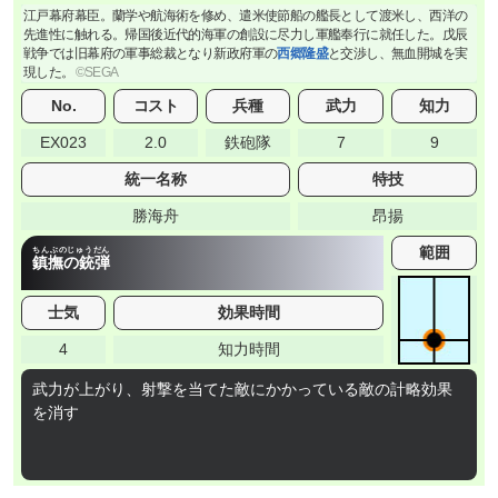
江戸幕府幕臣。蘭学や航海術を修め、遣米使節船の艦長として渡米し、西洋の
先進性に触れる。帰国後近代的海軍の創設に尽力し軍艦奉行に就任した。戊辰
戦争では旧幕府の軍事総裁となり新政府軍の
西郷隆盛
と交渉し、無血開城を実
現した。
No.
コスト
兵種
武力
知力
EX023
2.0
鉄砲隊
7
9
統一名称
特技
勝海舟
昂揚
範囲
ちんぶのじゅうだん
鎮撫の銃弾
士気
効果時間
4
知力時間
武力が上がり、射撃を当てた敵にかかっている敵の計略効果
を消す