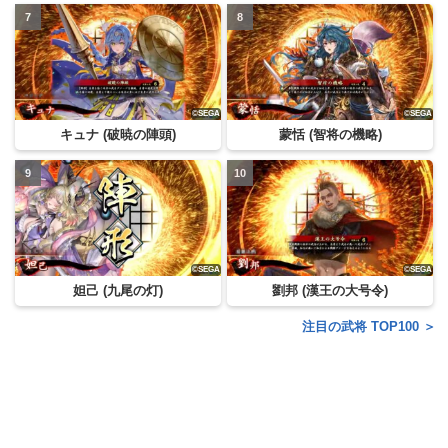
キュナ (破暁の陣頭)
蒙恬 (智将の機略)
妲己 (九尾の灯)
劉邦 (漢王の大号令)
注目の武将 TOP100 ＞