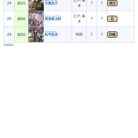
江戸･幕
おおとりけいすけ
24
7
7
碧121
大鳥圭介
復活
末
江戸･幕
おがたしゅんたろう
20
7
7
碧056
尾形俊太郎
忍
末
まつだいらただよし
24
戦国
7
7
碧152
松平忠吉
防柵
©SEGA