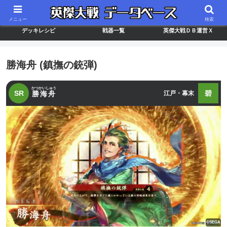
最新バージョン情報
武将ランキング
カードリスト
メニュー
検索
デッキレシピ
戦器一覧
英傑大戦ＤＢ運営Ｘ
勝海舟 (鎮撫の銃弾)
かつかいしゅう
SR
碧
勝海舟
江戸・幕末