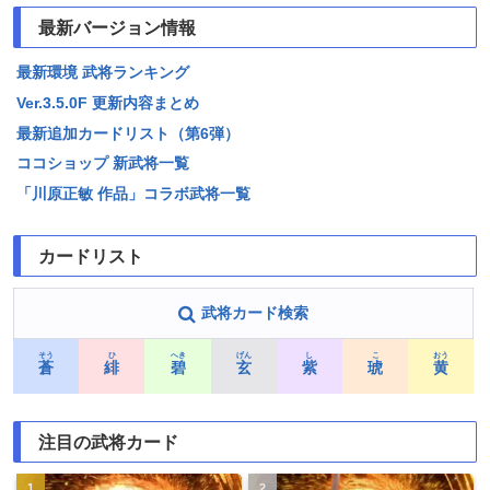
最新バージョン情報
最新環境 武将ランキング
Ver.3.5.0F 更新内容まとめ
最新追加カードリスト（第6弾）
ココショップ 新武将一覧
「川原正敏 作品」コラボ武将一覧
カードリスト
武将カード検索
そう
ひ
へき
げん
し
こ
おう
蒼
緋
碧
玄
紫
琥
黄
注目の武将カード