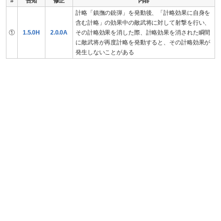
#
告知
修正
内容
計略「鎮撫の銃弾」を発動後、「計略効果に自身を
含む計略」の効果中の敵武将に対して射撃を行い、
①
1.5.0H
2.0.0A
その計略効果を消した際、計略効果を消された瞬間
に敵武将が再度計略を発動すると、その計略効果が
発生しないことがある