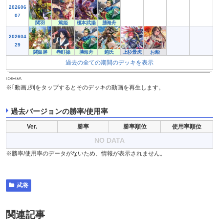
202606
07
関羽
篤姫
榎本武揚
勝海舟
202604
29
関銀屏
巻町操
勝海舟
趙氏
上杉景虎
お船
過去の全ての期間のデッキを表示
©SEGA
※｢動画｣列をタップするとそのデッキの動画を再生します。
過去バージョンの勝率/使用率
Ver.
勝率
勝率順位
使用率順位
NO DATA
※勝率/使用率のデータがないため、情報が表示されません。
武将
関連記事