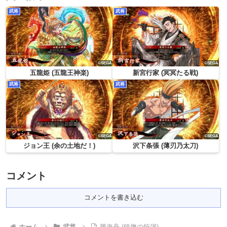
武将
武将
五龍姫 (五龍王神楽)
新宮行家 (冥冥たる戦)
武将
武将
ジョン王 (余の土地だ！)
沢下条張 (薄刃乃太刀)
コメント
コメントを書き込む
ホーム
武将
勝海舟 (鎮撫の銃弾)