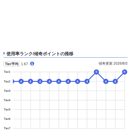
使用率ランク/傾奇ポイントの推移
傾奇更新 2026/8/3
Tier平均
1.67
Tier1
0
0
0
Tier2
4
4
4
4
4
4
4
4
4
4
4
Tier3
Tier4
Tier5
Tier6
Tier7