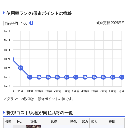
使用率ランク/傾奇ポイントの推移
傾奇更新 2026/8/3
Tier平均
4.60
Tier1
Tier2
Tier3
Tier4
9
9
Tier5
12
Tier6
15
15
15
15
15
15
15
15
15
15
15
Tier7
13週
12週
11週
10週
9週前
8週前
7週前
6週前
5週前
4週前
3週前
2週前
1週前
今週
※グラフ中の数値は、傾奇ポイントの値です。
勢力/コスト/兵種が同じ武将の一覧
傾奇
No.
画像
武将
時代
武力
知力
特技