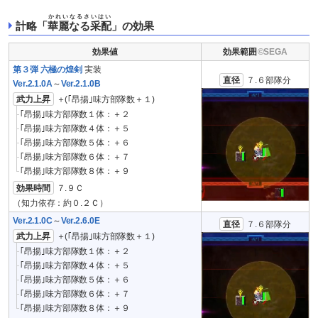
かれいなるさいはい
計略「
華麗なる采配
」の効果
効果値
効果範囲
第３弾 六極の煌剣
実装
直径
７.６部隊分
Ver.2.1.0A
～
Ver.2.1.0B
武力上昇
＋(｢昂揚｣味方部隊数＋１)
｢昂揚｣味方部隊数１体：＋２
｢昂揚｣味方部隊数４体：＋５
｢昂揚｣味方部隊数５体：＋６
｢昂揚｣味方部隊数６体：＋７
｢昂揚｣味方部隊数８体：＋９
効果時間
７.９Ｃ
（知力依存：約０.２Ｃ）
Ver.2.1.0C
～
Ver.2.6.0E
直径
７.６部隊分
武力上昇
＋(｢昂揚｣味方部隊数＋１)
｢昂揚｣味方部隊数１体：＋２
｢昂揚｣味方部隊数４体：＋５
｢昂揚｣味方部隊数５体：＋６
｢昂揚｣味方部隊数６体：＋７
｢昂揚｣味方部隊数８体：＋９