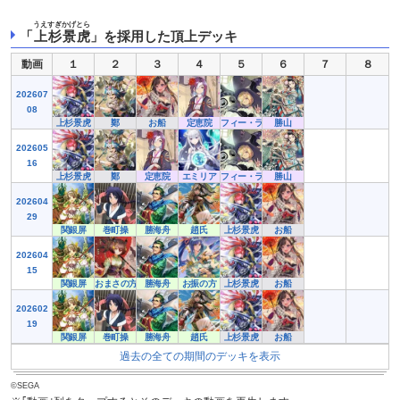
うえすぎかげとら
「
上杉景虎
」を採用した頂上デッキ
動画
１
２
３
４
５
６
７
８
202607
08
上杉景虎
鄭
お船
定恵院
フィー・ラプンツェル
勝山
202605
16
上杉景虎
鄭
定恵院
エミリア
フィー・ラプンツェル
勝山
202604
29
関銀屏
巻町操
勝海舟
趙氏
上杉景虎
お船
202604
15
関銀屏
おまさの方
勝海舟
お振の方
上杉景虎
お船
202602
19
関銀屏
巻町操
勝海舟
趙氏
上杉景虎
お船
過去の全ての期間のデッキを表示
©SEGA