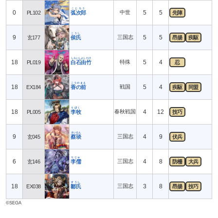
こじろう
0
中世
5
5
PL102
弧次郎
先陣
こうし
9
三国志
5
5
玄177
侯氏
昂揚
疾駆
しらいしよしたけ
18
特殊
5
4
PL019
白石由竹
忍
こうのまえ
18
戦国
5
4
EX184
香の前
疾駆
同盟
りぼく
18
春秋戦国
4
12
PL005
李牧
技巧
さいえん
9
三国志
4
9
玄045
蔡琰
伏兵
りじゅ
6
三国志
4
8
玄146
李儒
防柵
大兵
すうし
18
三国志
3
8
EX038
鄒氏
昂揚
技巧
©SEGA