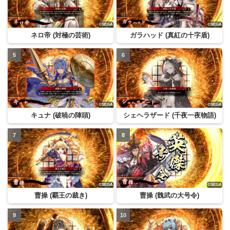
ネロ帝 (対極の芸術)
ガラハッド (真紅の十字盾)
キュナ (破暁の陣頭)
シェヘラザード (千夜一夜物語)
曹操 (覇王の裁き)
曹操 (魏武の大号令)