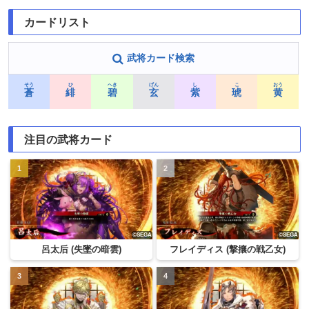
カードリスト
武将カード検索
そう
ひ
へき
げん
し
こ
おう
蒼
緋
碧
玄
紫
琥
黄
注目の武将カード
呂太后 (失墜の暗雲)
フレイディス (撃攘の戦乙女)