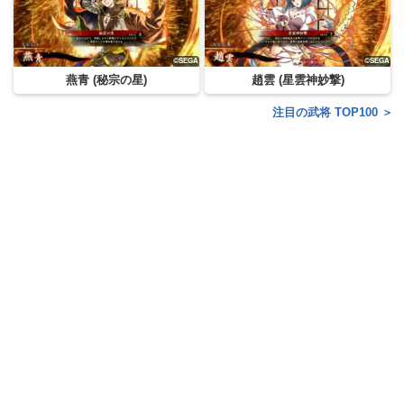
燕青 (秘宗の星)
趙雲 (星雲神妙撃)
注目の武将 TOP100 ＞