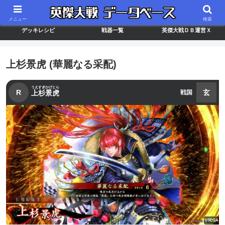
最新バージョン情報
武将ランキング
カードリスト
メニュー
検索
デッキレシピ
戦器一覧
英傑大戦ＤＢ運営Ｘ
上杉景虎 (華麗なる采配)
うえすぎかげとら
R
玄
上杉景虎
戦国