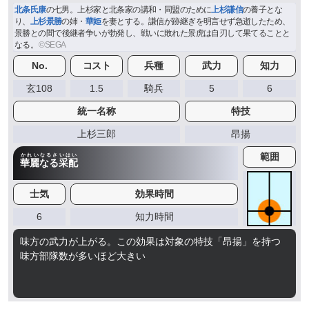
北条氏康
の七男。上杉家と北条家の講和・同盟のために
上杉謙信
の養子とな
り、
上杉景勝
の姉・
華姫
を妻とする。謙信が跡継ぎを明言せず急逝したため、
景勝との間で後継者争いが勃発し、戦いに敗れた景虎は自刃して果てることと
なる。
No.
コスト
兵種
武力
知力
玄108
1.5
騎兵
5
6
統一名称
特技
上杉三郎
昂揚
範囲
かれいなるさいはい
華麗なる采配
士気
効果時間
6
知力時間
味方の武力が上がる。この効果は対象の特技「昂揚」を持つ
味方部隊数が多いほど大きい