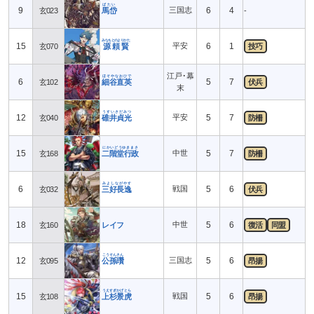
ばたい
9
三国志
6
4
玄023
馬岱
-
みなもとのよりかた
15
平安
6
1
玄070
源頼賢
技巧
江戸･幕
ほそやなおひで
6
5
7
玄102
細谷直英
伏兵
末
うすいさだみつ
12
平安
5
7
玄040
碓井貞光
防柵
にかいどうゆきまさ
15
中世
5
7
玄168
二階堂行政
防柵
みよしながやす
6
戦国
5
6
玄032
三好長逸
伏兵
18
中世
5
6
玄160
レイフ
復活
同盟
こうそんさん
12
三国志
5
6
玄095
公孫瓚
昂揚
うえすぎかげとら
15
戦国
5
6
玄108
上杉景虎
昂揚