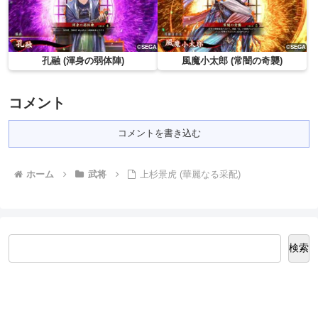
孔融 (渾身の弱体陣)
風魔小太郎 (常闇の奇襲)
コメント
コメントを書き込む
ホーム
武将
上杉景虎 (華麗なる采配)
検索