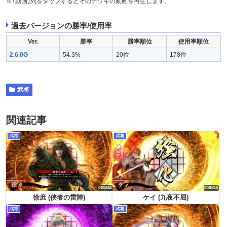
※｢動画｣列をタップするとそのデッキの動画を再生します。
過去バージョンの勝率/使用率
Ver.
勝率
勝率順位
使用率順位
2.6.0G
54.3%
20位
178位
武将
関連記事
武将
武将
徐庶 (侠者の雷陣)
ケイ (九夜不屈)
武将
武将