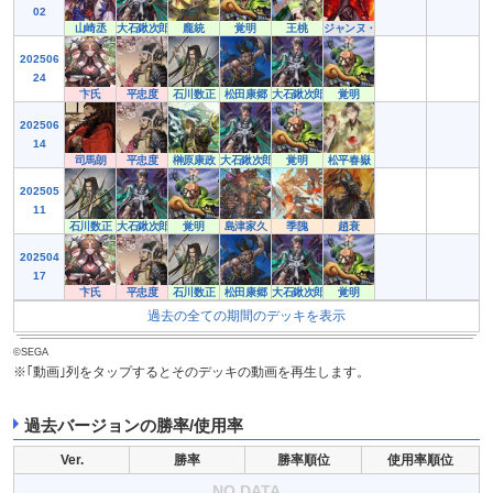
02
山崎丞
大石鍬次郎
龐統
覚明
王桃
ジャンヌ・オルタ
202506
24
卞氏
平忠度
石川数正
松田康郷
大石鍬次郎
覚明
202506
14
司馬朗
平忠度
榊原康政
大石鍬次郎
覚明
松平春嶽
202505
11
石川数正
大石鍬次郎
覚明
島津家久
季隗
趙衰
202504
17
卞氏
平忠度
石川数正
松田康郷
大石鍬次郎
覚明
過去の全ての期間のデッキを表示
©SEGA
※｢動画｣列をタップするとそのデッキの動画を再生します。
過去バージョンの勝率/使用率
Ver.
勝率
勝率順位
使用率順位
NO DATA