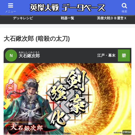
最新バージョン情報
武将ランキング
カードリスト
メニュー
検索
デッキレシピ
戦器一覧
英傑大戦ＤＢ運営Ｘ
大石鍬次郎 (暗殺の太刀)
おおいしくわじろう
N
碧
大石鍬次郎
江戸・幕末