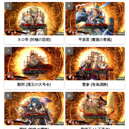
ネロ帝 (対極の芸術)
平原君 (奮激の青嵐)
劉邦 (漢王の大号令)
曹参 (有為清静)