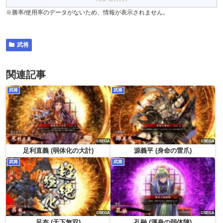
※勝率/使用率のデータがないため、情報が表示されません。
武将
関連記事
武将
武将
足利直義 (弱体化の大計)
源義平 (身命の雷爪)
武将
武将
呂布 (天下無双)
孔融 (渾身の弱体陣)