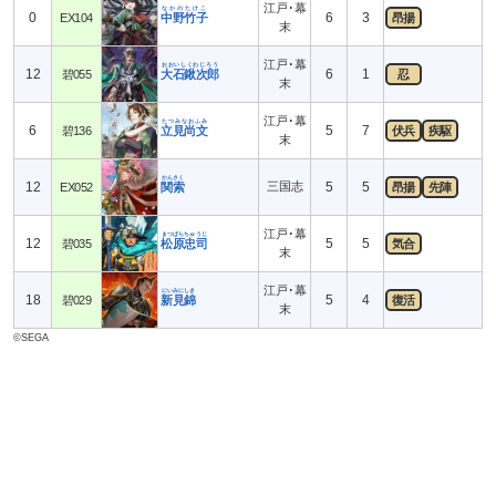
江戸･幕
なかのたけこ
0
6
3
EX104
中野竹子
昂揚
末
江戸･幕
おおいしくわじろう
12
6
1
碧055
大石鍬次郎
忍
末
江戸･幕
たつみなおふみ
6
5
7
碧136
立見尚文
伏兵
疾駆
末
かんさく
12
三国志
5
5
EX052
関索
昂揚
先陣
江戸･幕
まつばらちゅうじ
12
5
5
碧035
松原忠司
気合
末
江戸･幕
にいみにしき
18
5
4
碧029
新見錦
復活
末
©SEGA