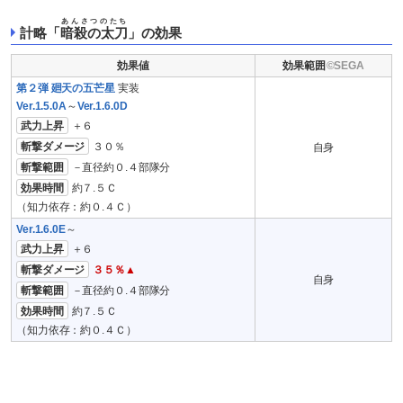
あんさつのたち
計略「
暗殺の太刀
」の効果
効果値
効果範囲
第２弾 廻天の五芒星
実装
Ver.1.5.0A
～
Ver.1.6.0D
武力上昇
＋６
斬撃ダメージ
３０％
自身
斬撃範囲
－直径約０.４部隊分
効果時間
約７.５Ｃ
（知力依存：約０.４Ｃ）
Ver.1.6.0E
～
武力上昇
＋６
斬撃ダメージ
３５％▲
自身
斬撃範囲
－直径約０.４部隊分
効果時間
約７.５Ｃ
（知力依存：約０.４Ｃ）