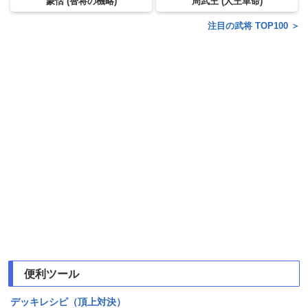
蒙恬 (智将の機略)
周武王 (人王革命)
注目の武将 TOP100 ＞
便利ツール
デッキレシピ（頂上対決）