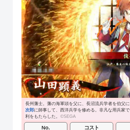
長州藩士。藩の海軍頭を父に、長沼流兵学者を伯父に
次郎
に師事して、西洋兵学を修める。非凡な用兵家で
利をもたらした。
No.
コスト