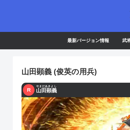
最新バージョン情報
武
山田顕義 (俊英の用兵)
やまだあきよし
R
山田顕義