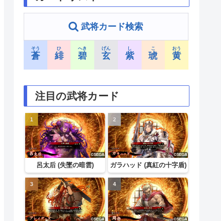
武将カード検索
そう
ひ
へき
げん
し
こ
おう
蒼
緋
碧
玄
紫
琥
黄
注目の武将カード
呂太后 (失墜の暗雲)
ガラハッド (真紅の十字盾)