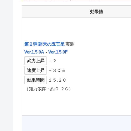
効果値
第２弾 廻天の五芒星
実装
Ver.1.5.0A
～
Ver.1.5.0F
武力上昇
＋２
速度上昇
＋３０％
効果時間
１５.２Ｃ
（知力依存：約０.２Ｃ）