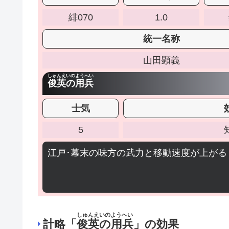
緋070
1.0
統一名称
山田顕義
しゅんえいのようへい
俊英の用兵
士気
5
江戸･幕末の味方の武力と移動速度が上がる
しゅんえいのようへい
計略「
俊英の用兵
」の効果