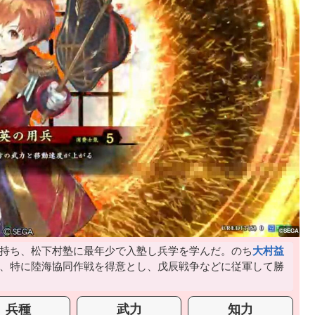
持ち、松下村塾に最年少で入塾し兵学を学んだ。のち
大村益
、特に陸海協同作戦を得意とし、戊辰戦争などに従軍して勝
兵種
武力
知力