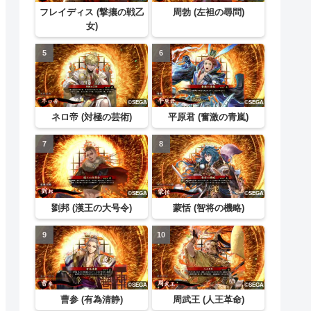
フレイディス (撃攘の戦乙
周勃 (左袒の尋問)
女)
ネロ帝 (対極の芸術)
平原君 (奮激の青嵐)
劉邦 (漢王の大号令)
蒙恬 (智将の機略)
曹参 (有為清静)
周武王 (人王革命)