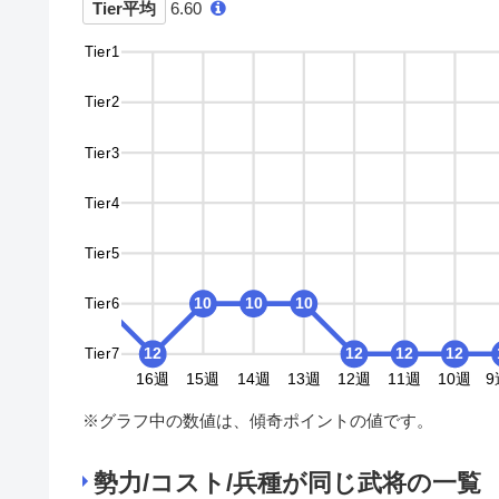
Tier平均
6.60
Tier1
Tier2
Tier3
Tier4
Tier5
Tier6
10
10
10
10
Tier7
12
12
12
12
12
12
9週
18週
17週
16週
15週
14週
13週
12週
11週
10週
9
※グラフ中の数値は、傾奇ポイントの値です。
勢力/コスト/兵種が同じ武将の一覧