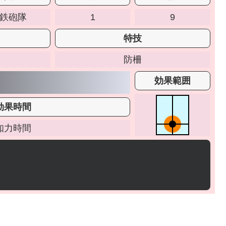
鉄砲隊
1
9
特技
防柵
効果範囲
効果時間
知力時間