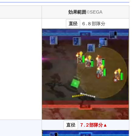
効果範囲
直径
６.８部隊分
直径
７.２部隊分▲