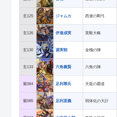
玄125
ジャムカ
西遼の剛弓
玄126
伊達成実
英毅大略
玄130
源実朝
金槐の陣
玄133
六角義賢
六角の陣
紫084
足利尊氏
天龍の覇道
紫085
足利直義
弱体化の大計