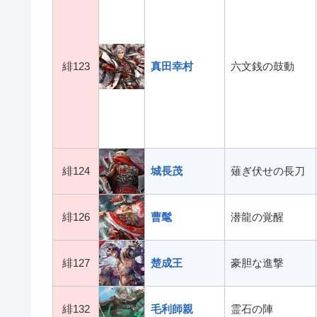
緋123
真田幸村
六文銭の鼓動
緋124
城長茂
薙ぎ伏せの長刀
緋126
曹髦
潜龍の覚醒
緋127
楚成王
豪胆な進撃
緋132
毛利師親
霊石の陣