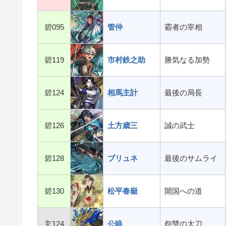
碧095
管仲
霸者の宰相
碧119
市村鉄之助
勝気なる加勢
碧124
相馬主計
最後の局長
碧126
土方歳三
誠の武士
碧128
ブリュネ
最後のサムライ
碧130
松平春嶽
開国への道
玄124
公暁
怨讐の太刀