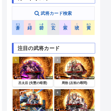
武将カード検索
そう
ひ
へき
げん
し
こ
おう
蒼
緋
碧
玄
紫
琥
黄
注目の武将カード
呂太后 (失墜の暗雲)
周勃 (左袒の尋問)