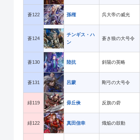
蒼122
孫権
呉大帝の威光
チンギス・ハ
蒼124
蒼き狼の大号令
ン
蒼130
陸抗
斜陽の英略
蒼131
呂蒙
剛弓の大号令
緋119
毋丘倹
反旗の砦
緋122
真田信幸
熾焔の鼓動