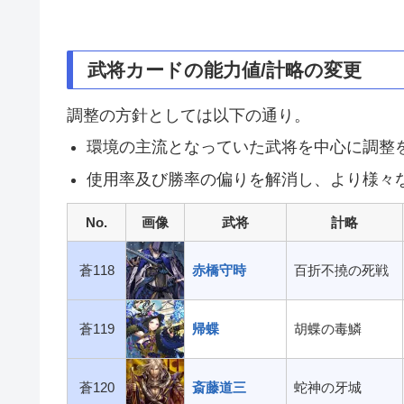
武将カードの能力値/計略の変更
調整の方針としては以下の通り。
環境の主流となっていた武将を中心に調整
使用率及び勝率の偏りを解消し、より様々
No.
画像
武将
計略
蒼118
赤橋守時
百折不撓の死戦
蒼119
帰蝶
胡蝶の毒鱗
蒼120
斎藤道三
蛇神の牙城