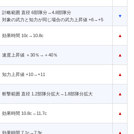
計略範囲 直径 6部隊分→4.8部隊分
▼
対象の武力と知力が同じ場合の武力上昇値 +6→+5
効果時間 10c→10.8c
▲
速度上昇値 ＋30％→＋40％
▲
知力上昇値 +10→+11
▲
斬撃範囲 直径 1.2部隊分拡大→1.8部隊分拡大
▲
効果時間 10.8c→11.7c
▲
効果時間 7.1c→7.9c
▲