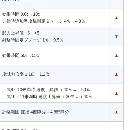
効果時間 9.6c→10c
▲
走射時追加弓攻撃固定ダメージ 4％→4.8％
武力上昇値 +6→+5
▼
射撃時固定ダメージ 1％→0.5％
効果時間 50c→55c
▲
攻城力倍率 1.1倍→1.2倍
▲
士気9～10未満時 速度上昇値 ＋40％→＋50％
▲
士気10～11未満時 速度上昇値 ＋30％→＋40％
計略範囲 直径 4部隊分→4.8部隊分
▲