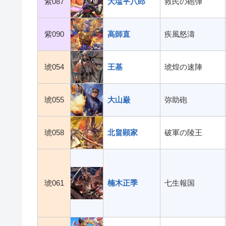
紫087
大塩平八郎
救民の砲弾
紫090
高師直
疾風怒濤
琥054
王基
琥煌の速陣
琥055
大山巌
弥助砲
琥058
北畠顕家
破軍の陵王
琥061
楠木正季
七生報国