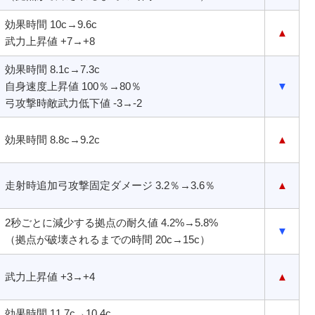
効果時間 10c→9.6c
▲
武力上昇値 +7→+8
効果時間 8.1c→7.3c
自身速度上昇値 100％→80％
▼
弓攻撃時敵武力低下値 -3→-2
効果時間 8.8c→9.2c
▲
走射時追加弓攻撃固定ダメージ 3.2％→3.6％
▲
2秒ごとに減少する拠点の耐久値 4.2%→5.8%
▼
（拠点が破壊されるまでの時間 20c→15c）
武力上昇値 +3→+4
▲
効果時間 11.7c→10.4c