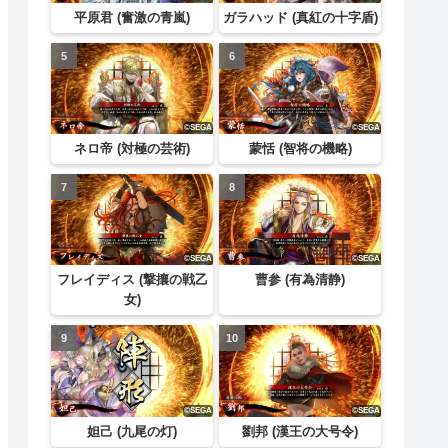
平原君 (奮激の青嵐)
ガラハッド (真紅の十字盾)
ネロ帝 (対極の芸術)
蒙恬 (智将の機略)
フレイディス (撃攘の戦乙
曹参 (有為清静)
女)
妲己 (九尾の灯)
劉邦 (漢王の大号令)