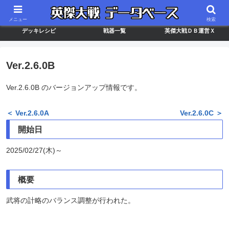
最新バージョン情報
武将ランキング
カードリスト
メニュー
検索
デッキレシピ
戦器一覧
英傑大戦ＤＢ運営Ｘ
Ver.2.6.0B
Ver.2.6.0B のバージョンアップ情報です。
＜ Ver.2.6.0A
Ver.2.6.0C ＞
開始日
2025/02/27(木)～
概要
武将の計略のバランス調整が行われた。