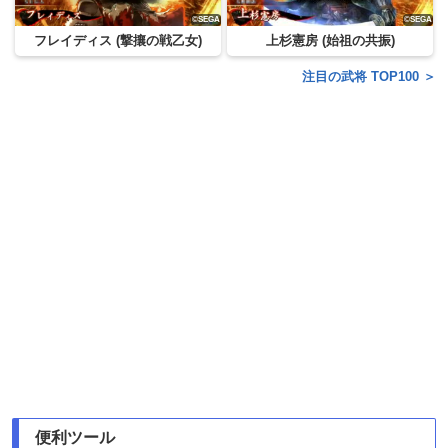
フレイディス (撃攘の戦乙女)
上杉憲房 (始祖の共振)
注目の武将 TOP100 ＞
便利ツール