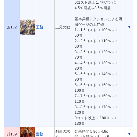
6コスト以上 1.7秒ごとに
4.5％回復→3.5％回復
基本兵種アクションによる流
派ゲージの上昇値
蒼132
王翦
三元の戦
▼
1～1.5コスト ＋100％→＋
50％
2～2.5コスト ＋110％→＋
60％
3～3.5コスト ＋120％→＋
70％
4～4.5コスト ＋130％→＋
80％
5～5.5コスト ＋140％→＋
90％
6～6.5コスト ＋150％→＋
100％
7～7.5コスト ＋160％→＋
110％
8～8.5コスト ＋170％→＋
120％
9コスト以上 ＋180％→＋
130％
刹那の求
効果時間 5.8c→4.6c
緋139
曹叡
▼
心
武力上昇値 ＋6→＋5