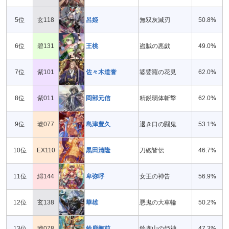
5位
玄118
呂姫
無双灰滅刃
50.8%
6位
碧131
王桃
盗賊の悪戯
49.0%
7位
紫101
佐々木道誉
婆娑羅の花見
62.0%
8位
紫011
岡部元信
精鋭弱体斬撃
62.0%
9位
琥077
島津豊久
退き口の闘鬼
53.1%
10位
EX110
黒田清隆
刀砲皆伝
46.7%
11位
緋144
卑弥呼
女王の神告
56.9%
12位
玄138
華雄
悪鬼の大車輪
50.2%
13位
琥078
鈴鹿御前
鈴鹿山の姫神
47.3%