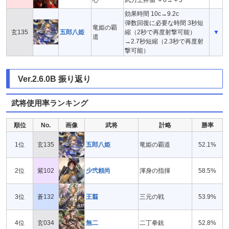
効果時間 10c→9.2c
弾数回復に必要な時間 3秒短
竜姫の覇
玄135
五郎八姫
縮（2秒で再度射撃可能）
▼
道
→2.7秒短縮（2.3秒で再度射
撃可能）
Ver.2.6.0B 振り返り
武将使用率ランキング
順位
No.
画像
武将
計略
勝率
1位
玄135
五郎八姫
竜姫の覇道
52.1%
2位
紫102
少弐頼尚
渾身の指揮
58.5%
3位
蒼132
王翦
三元の戦
53.9%
4位
玄034
無二
二丁拳銃
52.8%