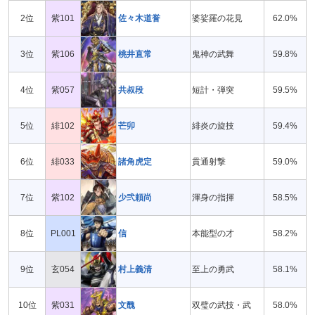
2位
紫101
佐々木道誉
婆娑羅の花見
62.0%
3位
紫106
桃井直常
鬼神の武舞
59.8%
4位
紫057
共叔段
短計・弾突
59.5%
5位
緋102
芒卯
緋炎の旋技
59.4%
6位
緋033
諸角虎定
貫通射撃
59.0%
7位
紫102
少弐頼尚
渾身の指揮
58.5%
8位
PL001
信
本能型の才
58.2%
9位
玄054
村上義清
至上の勇武
58.1%
10位
紫031
文醜
双璧の武技・武
58.0%