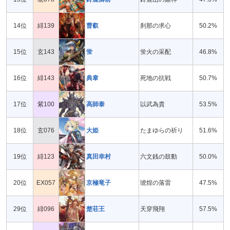
14位
緋139
曹叡
刹那の求心
50.2%
15位
玄143
蛍
蛍火の采配
46.8%
16位
緋143
典韋
死地の抗戦
50.7%
17位
紫100
高師泰
以武為貴
53.5%
18位
玄076
大姫
たまゆらの祈り
51.6%
19位
緋123
真田幸村
六文銭の鼓動
50.0%
20位
EX057
京極竜子
琥煌の落雷
47.5%
29位
緋096
楚荘王
天穿飛翔
57.5%