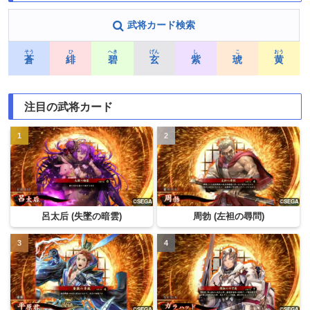
武将カード検索
そう
ひ
へき
げん
し
こ
おう
蒼
緋
碧
玄
紫
琥
黄
注目の武将カード
呂太后 (失墜の暗雲)
周勃 (左袒の尋問)