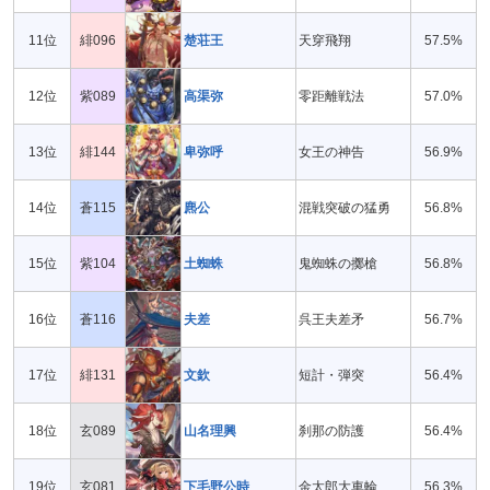
11位
緋096
楚荘王
天穿飛翔
57.5%
12位
紫089
高渠弥
零距離戦法
57.0%
13位
緋144
卑弥呼
女王の神告
56.9%
14位
蒼115
麃公
混戦突破の猛勇
56.8%
15位
紫104
土蜘蛛
鬼蜘蛛の擲槍
56.8%
16位
蒼116
夫差
呉王夫差矛
56.7%
17位
緋131
文欽
短計・弾突
56.4%
18位
玄089
山名理興
刹那の防護
56.4%
19位
玄081
下毛野公時
金太郎大車輪
56.3%