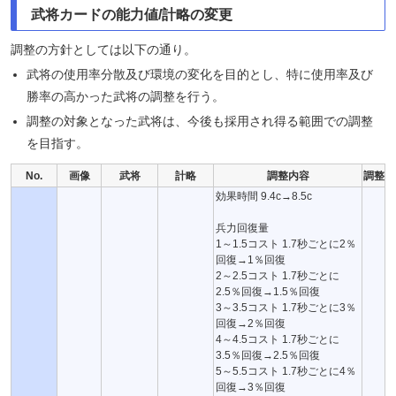
武将カードの能力値/計略の変更
調整の方針としては以下の通り。
武将の使用率分散及び環境の変化を目的とし、特に使用率及び
勝率の高かった武将の調整を行う。
調整の対象となった武将は、今後も採用され得る範囲での調整
を目指す。
No.
画像
武将
計略
調整内容
調整
効果時間 9.4c→8.5c
兵力回復量
1～1.5コスト 1.7秒ごとに2％
回復→1％回復
2～2.5コスト 1.7秒ごとに
2.5％回復→1.5％回復
3～3.5コスト 1.7秒ごとに3％
回復→2％回復
4～4.5コスト 1.7秒ごとに
3.5％回復→2.5％回復
5～5.5コスト 1.7秒ごとに4％
回復→3％回復