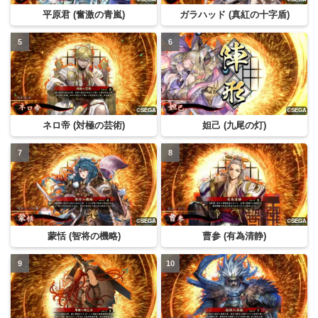
平原君 (奮激の青嵐)
ガラハッド (真紅の十字盾)
ネロ帝 (対極の芸術)
妲己 (九尾の灯)
蒙恬 (智将の機略)
曹参 (有為清静)