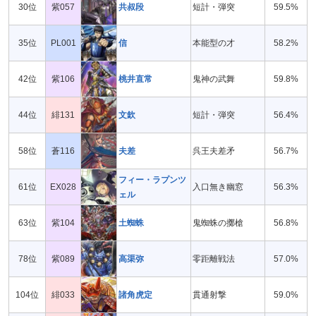
30位
紫057
共叔段
短計・弾突
59.5%
35位
PL001
信
本能型の才
58.2%
42位
紫106
桃井直常
鬼神の武舞
59.8%
44位
緋131
文欽
短計・弾突
56.4%
58位
蒼116
夫差
呉王夫差矛
56.7%
フィー・ラプンツ
61位
EX028
入口無き幽窓
56.3%
ェル
63位
紫104
土蜘蛛
鬼蜘蛛の擲槍
56.8%
78位
紫089
高渠弥
零距離戦法
57.0%
104位
緋033
諸角虎定
貫通射撃
59.0%