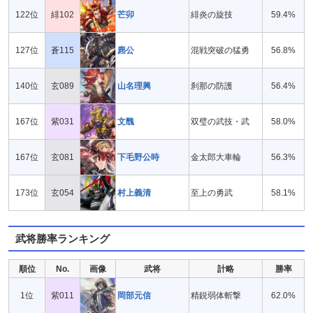
122位
緋102
芒卯
緋炎の旋技
59.4%
127位
蒼115
麃公
混戦突破の猛勇
56.8%
140位
玄089
山名理興
刹那の防護
56.4%
167位
紫031
文醜
双璧の武技・武
58.0%
167位
玄081
下毛野公時
金太郎大車輪
56.3%
173位
玄054
村上義清
至上の勇武
58.1%
武将勝率ランキング
順位
No.
画像
武将
計略
勝率
1位
紫011
岡部元信
精鋭弱体斬撃
62.0%