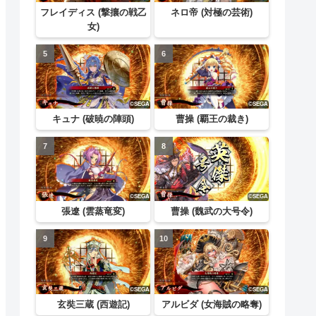
フレイディス (撃攘の戦乙
ネロ帝 (対極の芸術)
女)
キュナ (破暁の陣頭)
曹操 (覇王の裁き)
張遼 (雲蒸竜変)
曹操 (魏武の大号令)
玄奘三蔵 (西遊記)
アルビダ (女海賊の略奪)