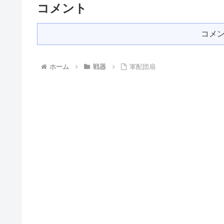
コメント
コメ
ホーム
戦器
軍配団扇