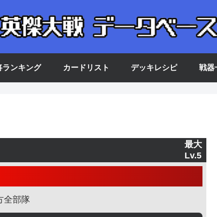
将ランキング
カードリスト
デッキレシピ
戦器
最大
Lv.5
方全部隊