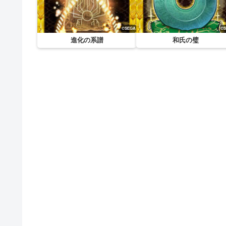
進化の系譜
和氏の璧