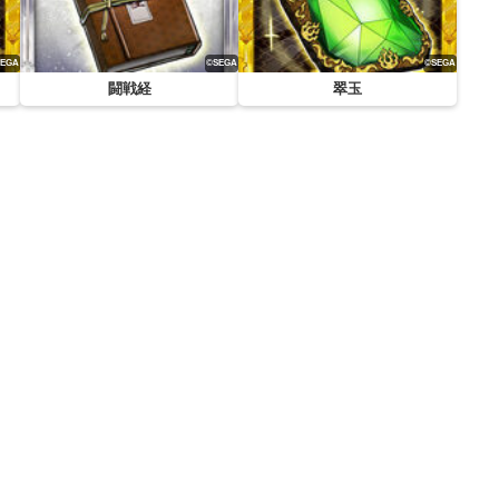
闘戦経
翠玉