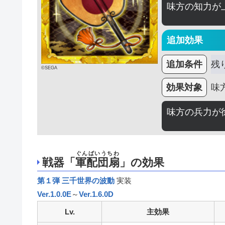
味方の知力が
追加効果
追加条件
残
©SEGA
効果対象
味
味方の兵力が
ぐんばいうちわ
戦器「
軍配団扇
」の効果
第１弾 三千世界の波動
実装
Ver.1.0.0E
～
Ver.1.6.0D
Lv.
主効果