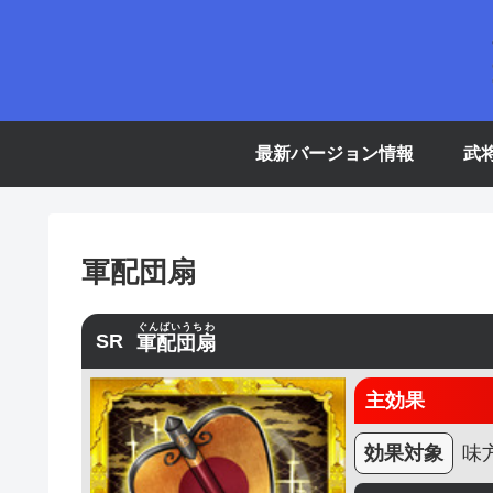
最新バージョン情報
武
軍配団扇
ぐんばいうちわ
SR
軍配団扇
主効果
効果対象
味