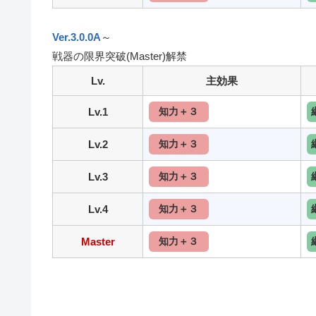
Ver.3.0.0A
～
戦器の限界突破(Master)解禁
Lv.
主効果
Lv.1
知力＋３
Lv.2
知力＋３
Lv.3
知力＋３
Lv.4
知力＋３
Master
知力＋３