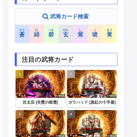
武将カード検索
そう
ひ
へき
げん
し
こ
おう
蒼
緋
碧
玄
紫
琥
黄
注目の武将カード
呂太后 (失墜の暗雲)
ガラハッド (真紅の十字盾)