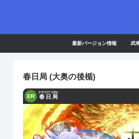
最新バージョン情報
武
春日局 (大奥の後楯)
かすがのつぼね
ER
春日局