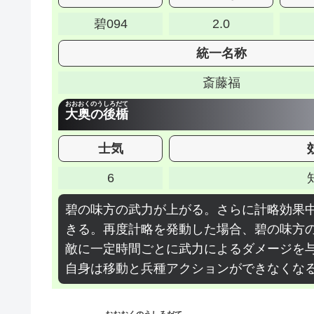
碧094
2.0
統一名称
斎藤福
おおおくのうしろだて
大奥の後楯
士気
6
碧の味方の武力が上がる。さらに計略効果
きる。再度計略を発動した場合、碧の味方
敵に一定時間ごとに武力によるダメージを
自身は移動と兵種アクションができなくな