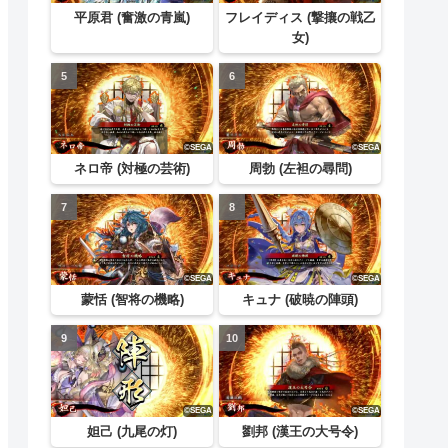
平原君 (奮激の青嵐)
フレイディス (撃攘の戦乙
女)
ネロ帝 (対極の芸術)
周勃 (左袒の尋問)
蒙恬 (智将の機略)
キュナ (破暁の陣頭)
妲己 (九尾の灯)
劉邦 (漢王の大号令)