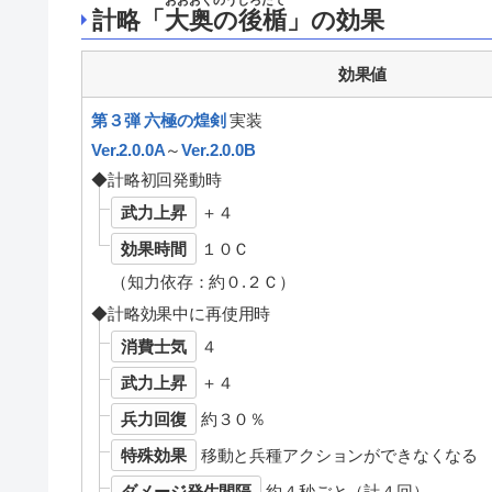
おおおくのうしろだて
計略「
大奥の後楯
」の効果
効果値
第３弾 六極の煌剣
実装
Ver.2.0.0A
～
Ver.2.0.0B
◆計略初回発動時
武力上昇
＋４
効果時間
１０Ｃ
（知力依存：約０.２Ｃ）
◆計略効果中に再使用時
消費士気
４
武力上昇
＋４
兵力回復
約３０％
特殊効果
移動と兵種アクションができなくなる
ダメージ発生間隔
約４秒ごと（計４回）