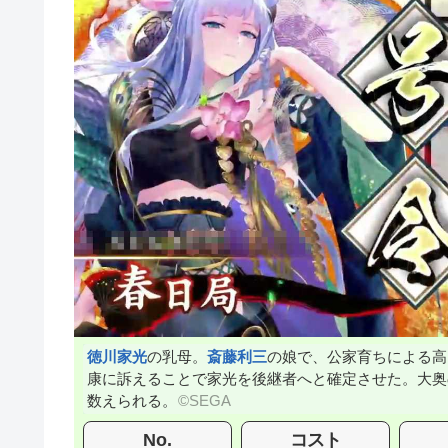
徳川家光
の乳母。
斎藤利三
の娘で、公家育ちによる高
康に訴えることで家光を後継者へと確定させた。大奥
数えられる。
No.
コスト