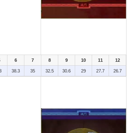
5
6
7
8
9
10
11
12
3
38.3
35
32.5
30.6
29
27.7
26.7