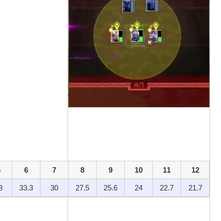
5
6
7
8
9
10
11
12
8
33.3
30
27.5
25.6
24
22.7
21.7