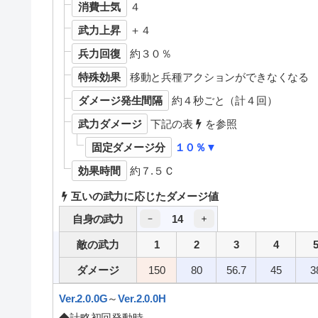
消費士気
４
武力上昇
＋４
兵力回復
約３０％
特殊効果
移動と兵種アクションができなくなる
ダメージ発生間隔
約４秒ごと（計４回）
武力ダメージ
下記の表
を参照
固定ダメージ分
１０％▼
効果時間
約７.５Ｃ
互いの武力に応じたダメージ値
14
自身の武力
－
＋
敵の武力
1
2
3
4
ダメージ
150
80
56.7
45
3
Ver.2.0.0G
～
Ver.2.0.0H
◆計略初回発動時