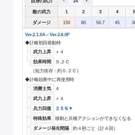
14
自身の武力
－
＋
敵の武力
1
2
3
4
ダメージ
150
80
56.7
45
3
Ver.2.1.0A
～
Ver.2.6.0F
◆計略初回発動時
武力上昇
＋４
効果時間
９.２Ｃ
（知力依存：約０.２Ｃ）
◆計略効果中に再使用時
消費士気
４
武力上昇
＋４
兵力回復
２５％▼
特殊効果
移動と兵種アクションができなくなる
ダメージ発生間隔
約４秒ごと（計４回）