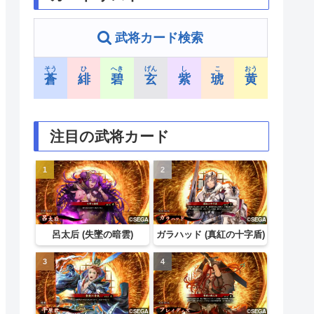
武将カード検索
そう
ひ
へき
げん
し
こ
おう
蒼
緋
碧
玄
紫
琥
黄
注目の武将カード
呂太后 (失墜の暗雲)
ガラハッド (真紅の十字盾)