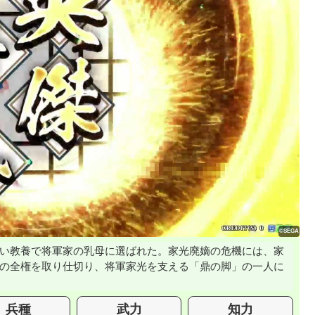
い教養で将軍家の乳母に選ばれた。家光廃嫡の危機には、家
の全権を取り仕切り、将軍家光を支える「鼎の脚」の一人に
兵種
武力
知力