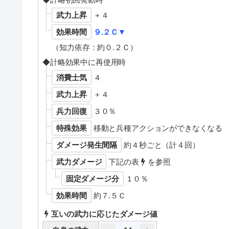
武力上昇
＋４
効果時間
９.２Ｃ▼
（知力依存：約０.２Ｃ）
◆計略効果中に再使用時
消費士気
４
武力上昇
＋４
兵力回復
３０％
特殊効果
移動と兵種アクションができなくなる
ダメージ発生間隔
約４秒ごと（計４回）
武力ダメージ
下記の表
を参照
固定ダメージ分
１０％
効果時間
約７.５Ｃ
互いの武力に応じたダメージ値