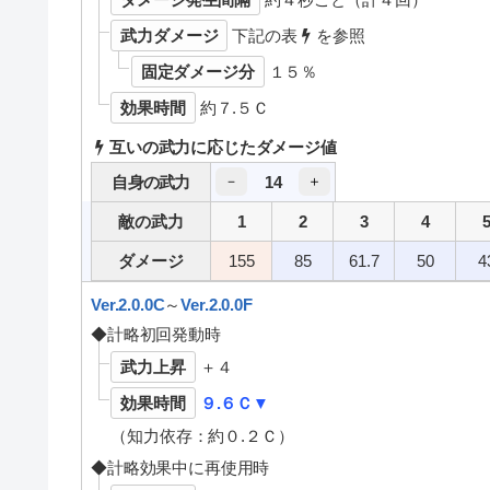
武力ダメージ
下記の表
を参照
固定ダメージ分
１５％
効果時間
約７.５Ｃ
互いの武力に応じたダメージ値
14
自身の武力
－
＋
敵の武力
1
2
3
4
ダメージ
155
85
61.7
50
4
Ver.2.0.0C
～
Ver.2.0.0F
◆計略初回発動時
武力上昇
＋４
効果時間
９.６Ｃ▼
（知力依存：約０.２Ｃ）
◆計略効果中に再使用時