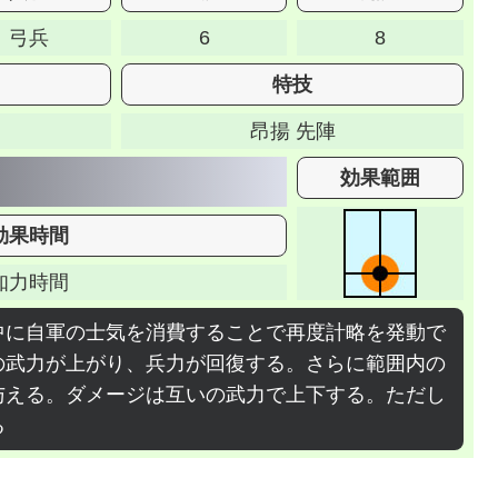
弓兵
6
8
特技
昂揚 先陣
効果範囲
効果時間
知力時間
中に自軍の士気を消費することで再度計略を発動で
の武力が上がり、兵力が回復する。さらに範囲内の
与える。ダメージは互いの武力で上下する。ただし
る