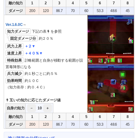
敵の知力
1
2
3
4
5
6
7
8
ダメージ
200
120
86.7
70
60
53.3
48.6
45
Ver.1.6.0C
～
知力ダメージ
下記の表
を参照
固定ダメージ分
約２０％
武力上昇
＋２▼
速度上昇
＋４０％▼
特殊効果
計略範囲と自身が移動する範囲が設
置毒陣形になる
兵力減少
約１秒ごとに約５％
効果時間
約１０Ｃ
（知力依存：約０.４Ｃ）
互いの知力に応じたダメージ値
－
＋
自身の知力
10
敵の知力
1
2
3
4
5
6
7
8
ダメージ
200
120
86.7
70
60
53.3
48.6
45