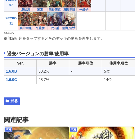
07
夏侯淵
楽進
熊谷信直
真田幸隆
平滋子
202305
31
真田幸隆
平重衡
平知盛
佐野万次郎
©SEGA
※｢動画｣列をタップするとそのデッキの動画を再生します。
過去バージョンの勝率/使用率
Ver.
勝率
勝率順位
使用率順位
1.6.0B
50.2%
-
5位
1.6.0C
48.7%
-
14位
武将
関連記事
武将
武将