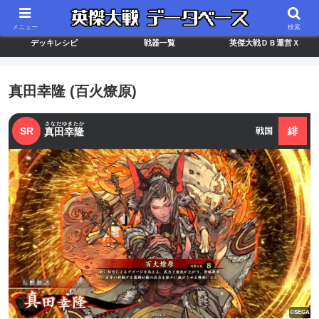
最新バージョン情報
武将ランキング
カードリスト
メニュー
検索
デッキレシピ
戦器一覧
英傑大戦ＤＢ運営Ｘ
真田幸隆 (百火燎原)
さなだゆきたか
SR
緋
真田幸隆
戦国