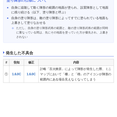
塗り陣形の仕様について
自身に追随して動く陣形の範囲の地面が塗られ、設置陣形として地面
に残り続ける（以下、塗り陣形と呼ぶ）
自身の塗り陣形は、敵の塗り陣形によってすでに塗られている地面も
上書きして塗りなおせる
ただし、自身の塗り陣形武将の範囲と、敵の塗り陣形武将の範囲が同時
に重なっている間は、先にその地面を塗っていた方が優先され、上書き
されない
発生した不具合
#
告知
修正
内容
計略「百火燎原」によって陣形が発生した際、ミニ
①
1.6.0C
1.6.0C
マップにおいて「柵」と「櫓」のアイコンが陣形の
範囲内にある場合見えなくなってしまう