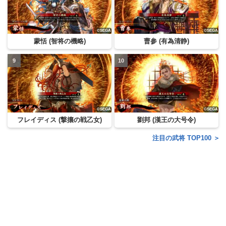
蒙恬 (智将の機略)
曹参 (有為清静)
フレイディス (撃攘の戦乙女)
劉邦 (漢王の大号令)
注目の武将 TOP100 ＞