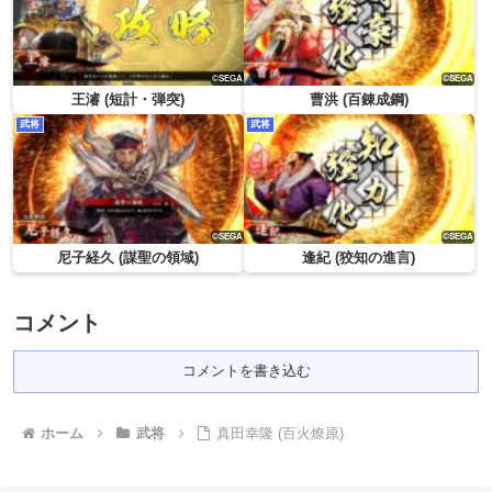
王濬 (短計・弾突)
曹洪 (百錬成鋼)
武将
武将
尼子経久 (謀聖の領域)
逢紀 (狡知の進言)
コメント
コメントを書き込む
ホーム
武将
真田幸隆 (百火燎原)