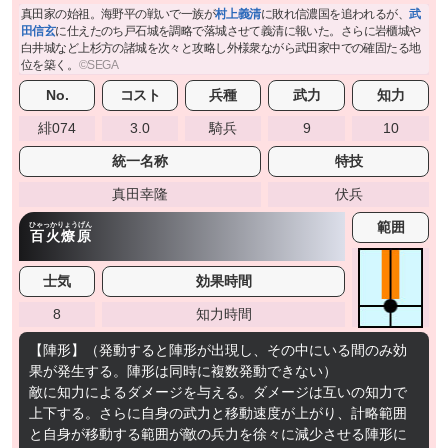
真田家の始祖。海野平の戦いで一族が
村上義清
に敗れ信濃国を追われるが、
武
田信玄
に仕えたのち戸石城を調略で落城させて義清に報いた。さらに岩櫃城や
白井城など上杉方の諸城を次々と攻略し外様衆ながら武田家中での確固たる地
位を築く。
No.
コスト
兵種
武力
知力
緋074
3.0
騎兵
9
10
統一名称
特技
真田幸隆
伏兵
範囲
ひゃっかりょうげん
百火燎原
士気
効果時間
8
知力時間
【陣形】（発動すると陣形が出現し、その中にいる間のみ効
果が発生する。陣形は同時に複数発動できない）
敵に知力によるダメージを与える。ダメージは互いの知力で
上下する。さらに自身の武力と移動速度が上がり、計略範囲
と自身が移動する範囲が敵の兵力を徐々に減少させる陣形に