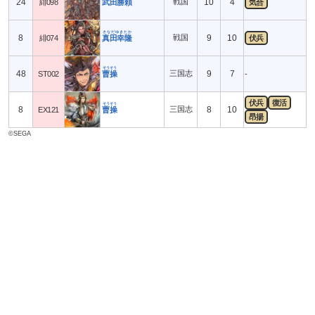
24
戦国
10
4
緋098
武田勝頼
気合
さなだゆきたか
8
戦国
9
10
緋074
真田幸隆
伏兵
そうそう
48
三国志
9
7
ST002
曹操
-
伏兵
復活
そうそう
8
三国志
8
10
EX121
曹操
昂揚
©SEGA