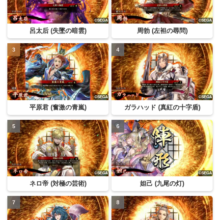
呂太后 (失墜の暗雲)
周勃 (左袒の尋問)
平原君 (奮激の青嵐)
ガラハッド (真紅の十字盾)
ネロ帝 (対極の芸術)
妲己 (九尾の灯)