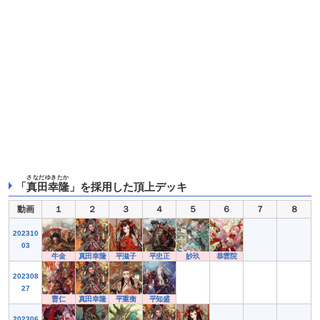
さなだゆきたか
「
真田幸隆
」を採用した頂上デッキ
動画
１
２
３
４
５
６
７
８
202310
03
牛金
真田幸隆
平滋子
平忠正
妙玖
恭雲院
202308
27
曹仁
真田幸隆
平重衡
平知盛
202306