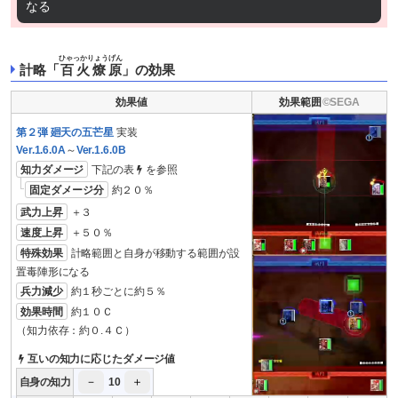
なる
ひゃっかりょうげん
計略「
百火燎原
」の効果
効果値
効果範囲
第２弾 廻天の五芒星
実装
Ver.1.6.0A
～
Ver.1.6.0B
知力ダメージ
下記の表
を参照
固定ダメージ分
約２０％
武力上昇
＋３
速度上昇
＋５０％
特殊効果
計略範囲と自身が移動する範囲が設
置毒陣形になる
兵力減少
約１秒ごとに約５％
効果時間
約１０Ｃ
（知力依存：約０.４Ｃ）
互いの知力に応じたダメージ値
－
＋
自身の知力
10