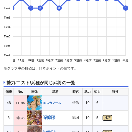
Tier2
8
8
8
8
8
8
Tier3
Tier4
Tier5
Tier6
Tier7
13週
12週
11週
10週
9週前
8週前
7週前
6週前
5週前
4週前
3週前
2週前
1週前
今週
※グラフ中の数値は、傾奇ポイントの値です。
勢力/コスト/兵種が同じ武将の一覧
傾奇
No.
画像
武将
時代
武力
知力
特技
48
特殊
10
6
PL045
エスカノール
-
やまがたまさかげ
8
戦国
10
5
緋035
山県昌景
技巧
たけだかつより