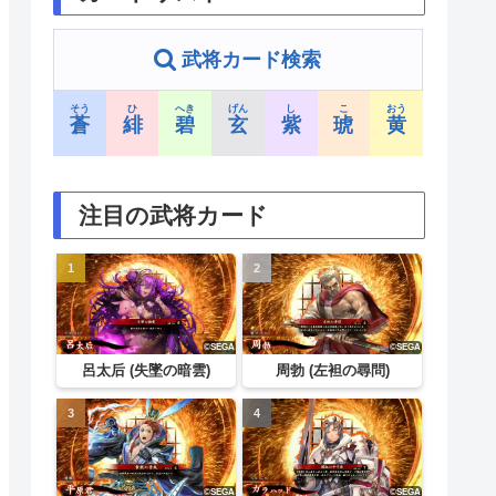
武将カード検索
そう
ひ
へき
げん
し
こ
おう
蒼
緋
碧
玄
紫
琥
黄
注目の武将カード
呂太后 (失墜の暗雲)
周勃 (左袒の尋問)