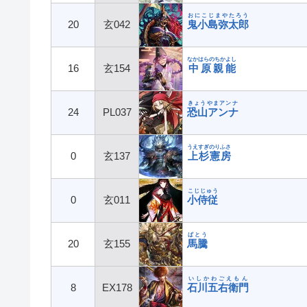
おにこじまやたろう
20
玄042
鬼小島弥太郎
なかはらのちかよし
16
玄154
中原親能
きょうやまアンナ
24
PL037
恐山アンナ
うえすぎのりふさ
0
玄137
上杉憲房
こじじゅう
0
玄011
小侍従
ばとう
20
玄155
馬騰
いしかわごえもん
8
EX178
石川五右衛門