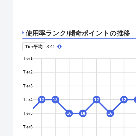
使用率ランク/傾奇ポイントの推移
Tier平均
3.41
Tier1
Tier2
Tier3
Tier4
12
12
12
12
12
Tier5
16
16
16
16
16
Tier6