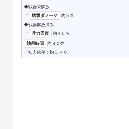
◆戦器未解放
槍撃ダメージ
約５％
◆戦器解放済み
兵力回復
約４０％
効果時間
約８Ｃ強
（知力依存：約０.４Ｃ）