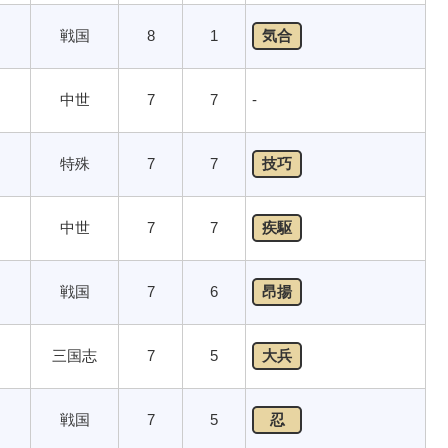
戦国
8
1
気合
中世
7
7
-
特殊
7
7
技巧
中世
7
7
疾駆
戦国
7
6
昂揚
三国志
7
5
大兵
戦国
7
5
忍