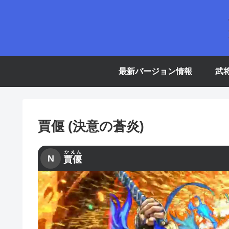
最新バージョン情報
武
賈偃 (決意の蒼炎)
かえん
N
賈偃