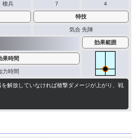
槍兵
7
4
特技
気合 先陣
効果範囲
効果時間
知力時間
器を解放していなければ槍撃ダメージが上がり、戦