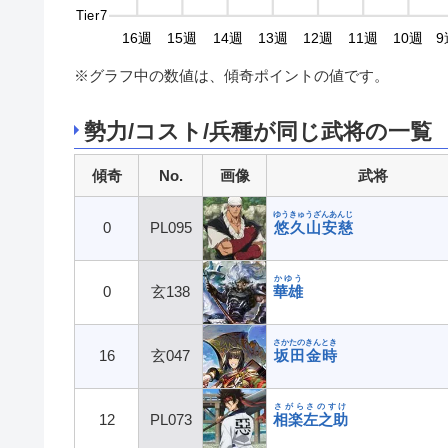
Tier7
9週
18週
17週
16週
15週
14週
13週
12週
11週
10週
9
※グラフ中の数値は、傾奇ポイントの値です。
勢力/コスト/兵種が同じ武将の一覧
傾奇
No.
画像
武将
ゆうきゅうざんあんじ
0
PL095
悠久山安慈
かゆう
0
玄138
華雄
さかたのきんとき
16
玄047
坂田金時
さがらさのすけ
12
PL073
相楽左之助