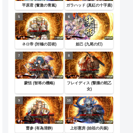
平原君 (奮激の青嵐)
ガラハッド (真紅の十字盾)
ネロ帝 (対極の芸術)
妲己 (九尾の灯)
蒙恬 (智将の機略)
フレイディス (撃攘の戦乙
女)
曹参 (有為清静)
上杉憲房 (始祖の共振)