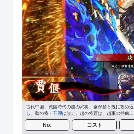
古代中国、戦国時代の趙の武将。秦が趙と魏に攻め込
し、魏の将・
芒卯
は敗走。趙の将賈は、趙軍の捕虜二
No.
コスト