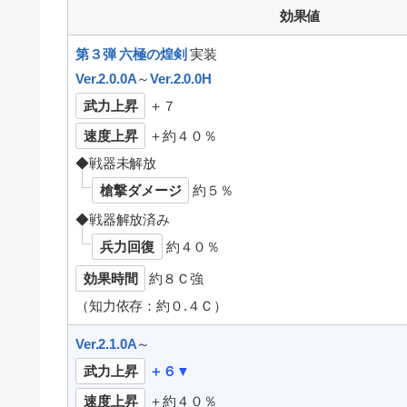
効果値
第３弾 六極の煌剣
実装
Ver.2.0.0A
～
Ver.2.0.0H
武力上昇
＋７
速度上昇
＋約４０％
◆戦器未解放
槍撃ダメージ
約５％
◆戦器解放済み
兵力回復
約４０％
効果時間
約８Ｃ強
（知力依存：約０.４Ｃ）
Ver.2.1.0A
～
武力上昇
＋６▼
速度上昇
＋約４０％