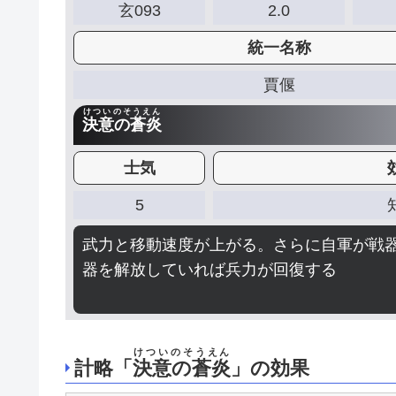
玄093
2.0
統一名称
賈偃
けついのそうえん
決意の蒼炎
士気
5
武力と移動速度が上がる。さらに自軍が戦
器を解放していれば兵力が回復する
けついのそうえん
計略「
決意の蒼炎
」の効果