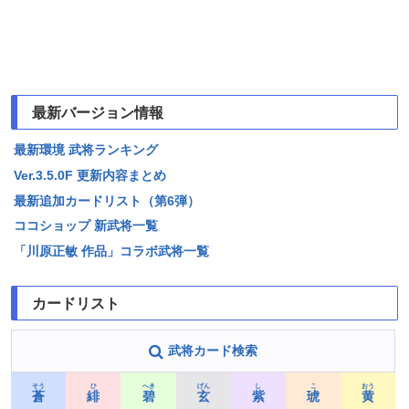
最新バージョン情報
最新環境 武将ランキング
Ver.3.5.0F 更新内容まとめ
最新追加カードリスト（第6弾）
ココショップ 新武将一覧
「川原正敏 作品」コラボ武将一覧
カードリスト
武将カード検索
そう
ひ
へき
げん
し
こ
おう
蒼
緋
碧
玄
紫
琥
黄