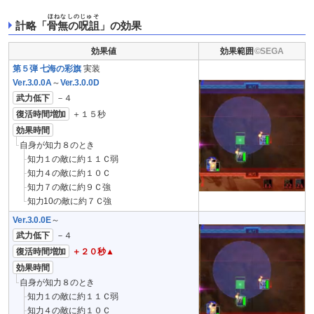
ほねなしのじゅそ
計略「
骨無の呪詛
」の効果
効果値
効果範囲
第５弾 七海の彩旗
実装
Ver.3.0.0A
～
Ver.3.0.0D
武力低下
－４
復活時間増加
＋１５秒
効果時間
自身が知力８のとき
知力１の敵に約１１Ｃ弱
知力４の敵に約１０Ｃ
知力７の敵に約９Ｃ強
知力10の敵に約７Ｃ強
Ver.3.0.0E
～
武力低下
－４
復活時間増加
＋２０秒▲
効果時間
自身が知力８のとき
知力１の敵に約１１Ｃ弱
知力４の敵に約１０Ｃ