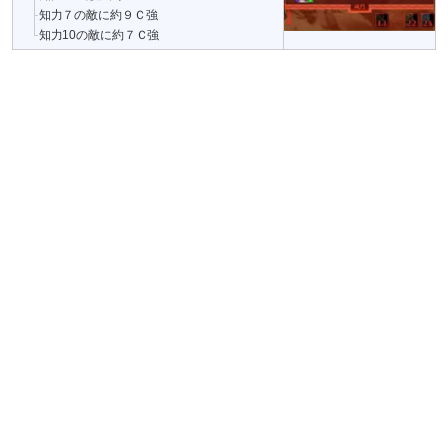
知力７の敵に約９Ｃ強
知力10の敵に約７Ｃ強