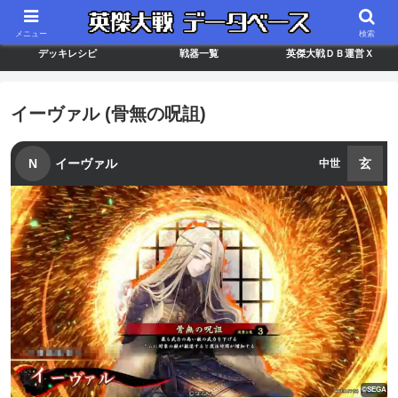
最新バージョン情報
武将ランキング
カードリスト
メニュー
検索
デッキレシピ
戦器一覧
英傑大戦ＤＢ運営Ｘ
イーヴァル (骨無の呪詛)
N
イーヴァル
玄
中世