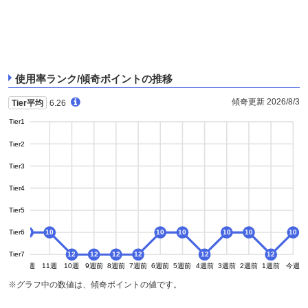
使用率ランク/傾奇ポイントの推移
傾奇更新 2026/8/3
Tier平均
6.26
Tier1
Tier2
Tier3
Tier4
Tier5
Tier6
10
10
10
10
10
10
10
10
Tier7
12
12
12
12
12
12
13週
12週
11週
10週
9週前
8週前
7週前
6週前
5週前
4週前
3週前
2週前
1週前
今週
※グラフ中の数値は、傾奇ポイントの値です。