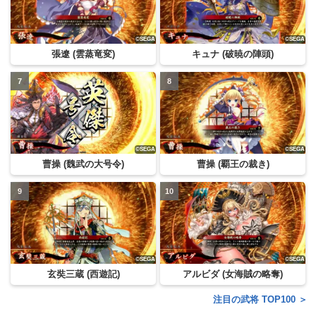
張遼 (雲蒸竜変)
キュナ (破暁の陣頭)
曹操 (魏武の大号令)
曹操 (覇王の裁き)
玄奘三蔵 (西遊記)
アルビダ (女海賊の略奪)
注目の武将 TOP100 ＞