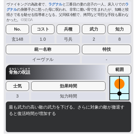
ヴァイキングの為政者で、
ラグナル
と三番目の妻の息子の一人。床入りでの
ラ
グナル
の身勝手さに怒った母に呪われ、非常に脆い骨で生まれたが、知略と狡
猾さで名を馳せる指導者となる。父同様冷酷で、拷問など苛烈な手段も厭わな
かった。
No.
コスト
兵種
武力
知力
玄148
1.0
弓兵
2
8
統一名称
特技
イーヴァル
-
範囲
ほねなしのじゅそ
骨無の呪詛
士気
効果時間
3
知力時間
最も武力の高い敵の武力を下げる。さらに対象の敵が撤退す
ると復活時間が増加する