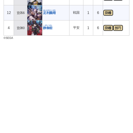
あしかがよしはる
12
戦国
1
6
玄056
足利義晴
防柵
しずかごぜん
4
平安
1
6
玄080
静御前
防柵
技巧
©SEGA