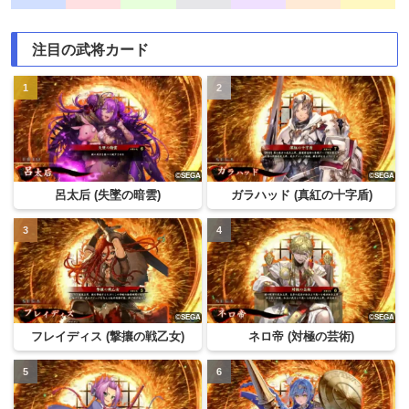
注目の武将カード
呂太后 (失墜の暗雲)
ガラハッド (真紅の十字盾)
フレイディス (撃攘の戦乙女)
ネロ帝 (対極の芸術)