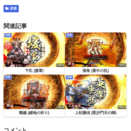
武将
関連記事
武将
武将
卞氏 (援軍)
張角 (黄巾の乱)
武将
武将
魏媼 (縮地の祈り)
上杉謙信 (毘沙門天の陣)
コメント