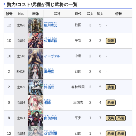
勢力/コスト/兵種が同じ武将の一覧
傾奇
No.
画像
武将
時代
武力
知力
特技
ほそかわはるもと
12
戦国
3
5
玄026
細川晴元
-
さとうつぐのぶ
10
平安
3
2
玄079
佐藤継信
先陣
10
中世
2
8
玄148
イーヴァル
-
けいじゅいん
2
戦国
2
6
EX024
慶寿院
-
とうしょうこう
2
春秋戦国
2
5
玄099
悼倡后
防柵
ちょうせん
0
三国志
2
4
玄016
貂蝉
昂揚
ゆらごぜん
8
平安
1
7
玄071
由良御前
伏兵
昂揚
やくおうしゅうけん
12
戦国
1
7
玄035
益翁宗謙
昂揚
昂揚