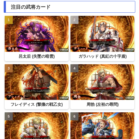
注目の武将カード
呂太后 (失墜の暗雲)
ガラハッド (真紅の十字盾)
フレイディス (撃攘の戦乙女)
周勃 (左袒の尋問)