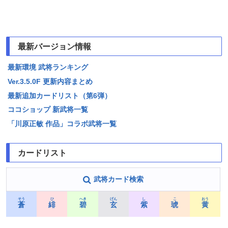
最新バージョン情報
最新環境 武将ランキング
Ver.3.5.0F 更新内容まとめ
最新追加カードリスト（第6弾）
ココショップ 新武将一覧
「川原正敏 作品」コラボ武将一覧
カードリスト
武将カード検索
そう
ひ
へき
げん
し
こ
おう
蒼
緋
碧
玄
紫
琥
黄