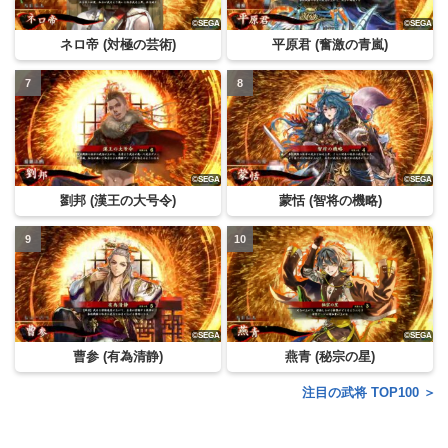
ネロ帝 (対極の芸術)
平原君 (奮激の青嵐)
劉邦 (漢王の大号令)
蒙恬 (智将の機略)
曹参 (有為清静)
燕青 (秘宗の星)
注目の武将 TOP100 ＞