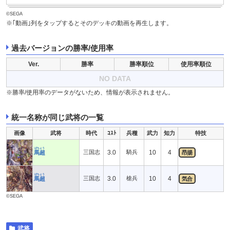
©SEGA
※｢動画｣列をタップするとそのデッキの動画を再生します。
過去バージョンの勝率/使用率
Ver.
勝率
勝率順位
使用率順位
NO DATA
※勝率/使用率のデータがないため、情報が表示されません。
統一名称が同じ武将の一覧
画像
武将
時代
ｺｽﾄ
兵種
武力
知力
特技
ばちょう
三国志
3.0
騎兵
10
4
馬超
昂揚
ばちょう
三国志
3.0
槍兵
10
4
馬超
気合
©SEGA
武将