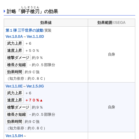
ししそうじん
計略「
獅子槍刃
」の効果
効果値
効果範囲
第１弾 三千世界の波動
実装
Ver.1.0.0A
～
Ver.1.1.0D
武力上昇
＋６
速度上昇
＋５０％
自身
槍撃ダメージ
約９％
槍長さ短縮
－約０.５部隊分
効果時間
約９Ｃ強
（知力依存：約０.８Ｃ）
Ver.1.1.0E
～
Ver.1.5.0G
武力上昇
＋６
速度上昇
＋７０％▲
自身
槍撃ダメージ
約９％
槍長さ短縮
－約０.５部隊分
効果時間
約９Ｃ強
（知力依存：約０.８Ｃ）
Ver.1.5.0H
～