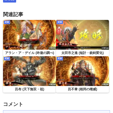
関連記事
武将
武将
アラン・ア・デイル (吟遊の調べ)
太田市之進 (短計・銃剣変化)
武将
武将
呂布 (天下無双・祖)
呂不韋 (相邦の権威)
コメント