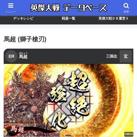
最新バージョン情報
武将ランキング
カードリスト
メニュー
検索
デッキレシピ
戦器一覧
英傑大戦ＤＢ運営Ｘ
馬超 (獅子槍刃)
ばちょう
ER
玄
馬超
三国志