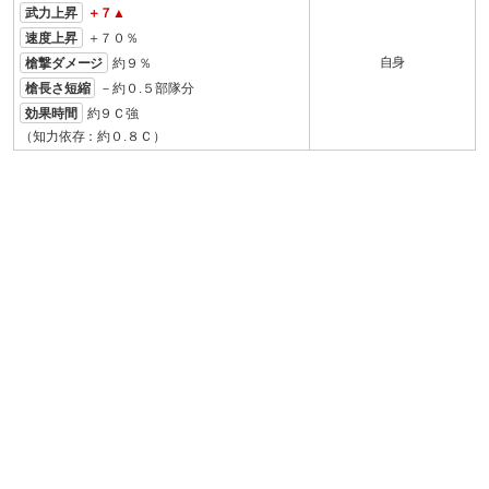
武力上昇
＋７▲
速度上昇
＋７０％
自身
槍撃ダメージ
約９％
槍長さ短縮
－約０.５部隊分
効果時間
約９Ｃ強
（知力依存：約０.８Ｃ）