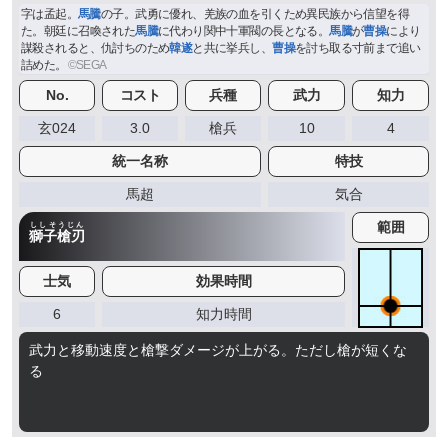
字は孟起。
馬騰
の子。武勇に優れ、羌族の血を引くため異民族から信望を得
た。朝廷に召喚された
馬騰
に代わり関中十軍閥の長となる。
馬騰
が
曹操
により
謀殺されると、仇討ちのため
韓遂
と共に挙兵し、
曹操
を討ち取る寸前まで追い
詰めた。
No.
コスト
兵種
武力
知力
玄024
3.0
槍兵
10
4
統一名称
特技
馬超
気合
範囲
ししそうじん
獅子槍刃
士気
効果時間
6
知力時間
武力と移動速度と槍撃ダメージが上がる。ただし槍が短くな
る