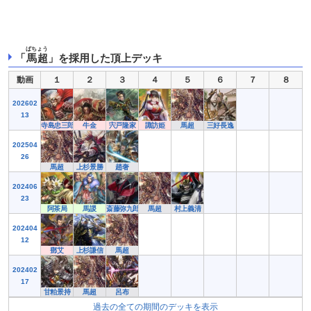
ばちょう
「
馬超
」を採用した頂上デッキ
動画
１
２
３
４
５
６
７
８
202602
13
寺島忠三郎
牛金
宍戸隆家
諏訪姫
馬超
三好長逸
202504
26
馬超
上杉景勝
趙奢
202406
23
阿茶局
馬謖
斎藤弥九郎
馬超
村上義清
202404
12
鄧艾
上杉謙信
馬超
202402
17
甘粕景持
馬超
呂布
過去の全ての期間のデッキを表示