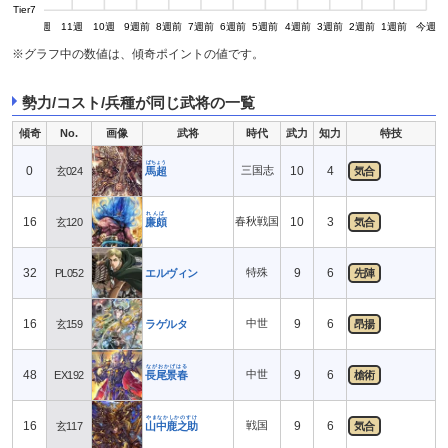
Tier7
13週
12週
11週
10週
9週前
8週前
7週前
6週前
5週前
4週前
3週前
2週前
1週前
今週
※グラフ中の数値は、傾奇ポイントの値です。
勢力/コスト/兵種が同じ武将の一覧
傾奇
No.
画像
武将
時代
武力
知力
特技
ばちょう
0
三国志
10
4
玄024
馬超
気合
れんぱ
16
春秋戦国
10
3
玄120
廉頗
気合
32
特殊
9
6
PL052
エルヴィン
先陣
16
中世
9
6
玄159
ラゲルタ
昂揚
ながおかげはる
48
中世
9
6
EX192
長尾景春
槍術
やまなかしかのすけ
16
戦国
9
6
玄117
山中鹿之助
気合