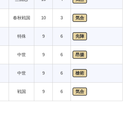
春秋戦国
10
3
気合
特殊
9
6
先陣
中世
9
6
昂揚
中世
9
6
槍術
戦国
9
6
気合