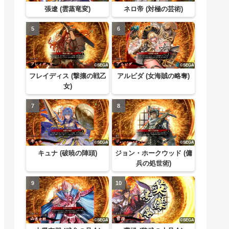
張遼 (雲蒸竜変)
ネロ帝 (対極の芸術)
フレイディス (撃攘の戦乙
アルビダ (女海賊の略奪)
女)
キュナ (破暁の陣頭)
ジョン・ホークウッド (傭
兵の処世術)