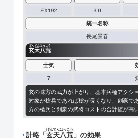
EX192
3.0
統一名称
長尾景春
げんてんはっこう
玄天八荒
士気
7
玄の味方の武力が上がり、基本兵種アクシ
対象が槍兵であれば槍が長くなり、剣豪で
方の槍兵と剣豪の武将コストの合計値が高
げんてんはっこう
計略「
玄天八荒
」の効果