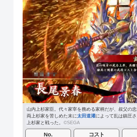
山内上杉家臣。代々家宰を務める家柄だが、叔父の忠
両上杉家を苦しめた末に
太田道灌
によって乱は鎮圧さ
上杉家と戦った。
No.
コスト