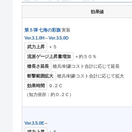
効果値
第５弾 七海の彩旗
実装
Ver.3.1.0H
～
Ver.3.5.0D
武力上昇
＋５
流派ゲージ上昇量増加
＋約５０％
槍長さ延長
槍兵/剣豪コスト合計に応じて延長
斬撃範囲拡大
槍兵/剣豪コスト合計に応じて拡大
効果時間
９.２Ｃ
（知力依存：約０.２Ｃ）
Ver.3.5.0E
～
武力上昇
＋５