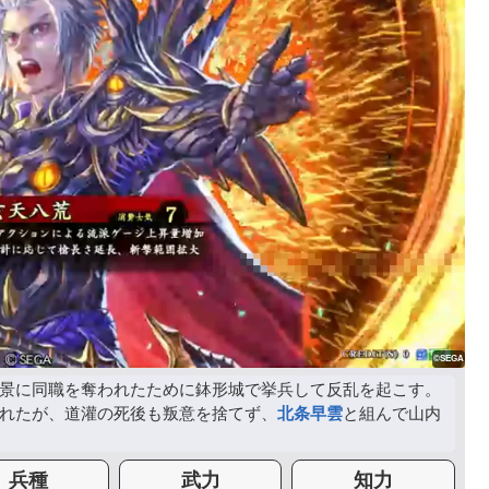
景に同職を奪われたために鉢形城で挙兵して反乱を起こす。
れたが、道灌の死後も叛意を捨てず、
北条早雲
と組んで山内
兵種
武力
知力