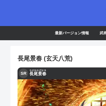
最新バージョン情報
武
長尾景春 (玄天八荒)
ながおかげはる
SR
長尾景春