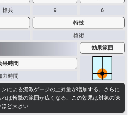
槍兵
9
6
特技
槍術
効果範囲
効果時間
知力時間
ョンによる流派ゲージの上昇量が増加する。さらに
あれば斬撃の範囲が広くなる。この効果は対象の味
いほど大きい