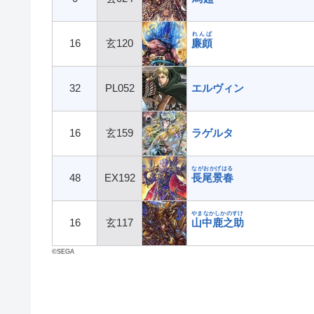
れんぱ
16
玄120
廉頗
32
PL052
エルヴィン
16
玄159
ラゲルタ
ながおかげはる
48
EX192
長尾景春
やまなかしかのすけ
16
玄117
山中鹿之助
©SEGA