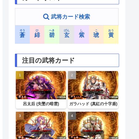
武将カード検索
そう
ひ
へき
げん
し
こ
おう
蒼
緋
碧
玄
紫
琥
黄
注目の武将カード
呂太后 (失墜の暗雲)
ガラハッド (真紅の十字盾)