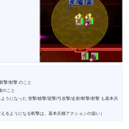
斬撃/射撃 のこと
兵種のこと
になった 突撃/槍撃/迎撃/弓攻撃/走射/斬撃/射撃 も基本兵
行えるようになる斬撃は、基本兵種アクションの扱い）