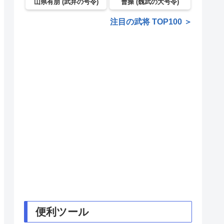
山県有朋 (武弁の号令)
曹操 (魏武の大号令)
注目の武将 TOP100 ＞
便利ツール