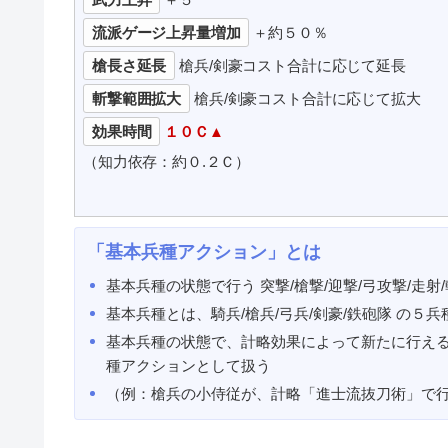
流派ゲージ上昇量増加
＋約５０％
槍長さ延長
槍兵/剣豪コスト合計に応じて延長
斬撃範囲拡大
槍兵/剣豪コスト合計に応じて拡大
効果時間
１０Ｃ▲
（知力依存：約０.２Ｃ）
「基本兵種アクション」とは
基本兵種の状態で行う 突撃/槍撃/迎撃/弓攻撃/走射/
基本兵種とは、騎兵/槍兵/弓兵/剣豪/鉄砲隊 の５
基本兵種の状態で、計略効果によって新たに行えるよう
種アクションとして扱う
（例：槍兵の小侍従が、計略「進士流抜刀術」で