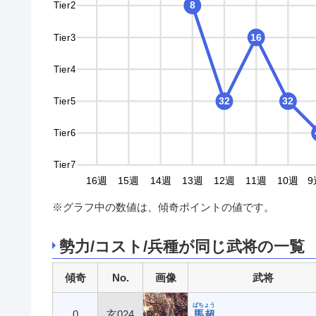
Tier2
8
Tier3
16
Tier4
Tier5
32
32
Tier6
Tier7
9週
18週
17週
16週
15週
14週
13週
12週
11週
10週
9
※グラフ中の数値は、傾奇ポイントの値です。
勢力/コスト/兵種が同じ武将の一覧
傾奇
No.
画像
武将
ばちょう
0
玄024
馬超