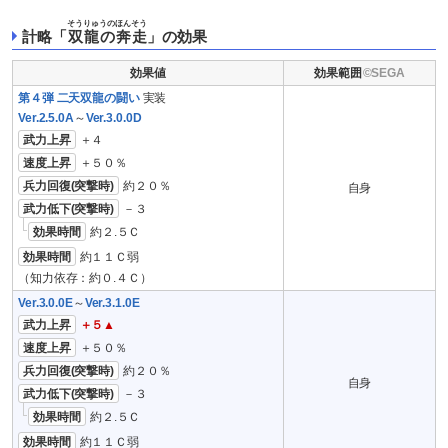
そうりゅうのほんそう
計略「
双龍の奔走
」の効果
効果値
効果範囲
第４弾 二天双龍の闘い
実装
Ver.2.5.0A
～
Ver.3.0.0D
武力上昇
＋４
速度上昇
＋５０％
兵力回復(突撃時)
約２０％
自身
武力低下(突撃時)
－３
効果時間
約２.５Ｃ
効果時間
約１１Ｃ弱
（知力依存：約０.４Ｃ）
Ver.3.0.0E
～
Ver.3.1.0E
武力上昇
＋５▲
速度上昇
＋５０％
兵力回復(突撃時)
約２０％
自身
武力低下(突撃時)
－３
効果時間
約２.５Ｃ
効果時間
約１１Ｃ弱