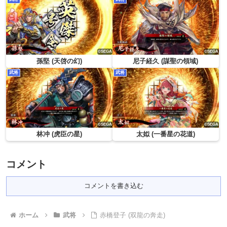
孫堅 (天啓の幻)
尼子経久 (謀聖の領域)
武将
武将
林冲 (虎臣の星)
太姒 (一番星の花道)
コメント
コメントを書き込む
ホーム
武将
赤橋登子 (双龍の奔走)