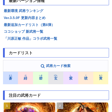
最新バージョン情報
最新環境 武将ランキング
Ver.3.5.0F 更新内容まとめ
最新追加カードリスト（第6弾）
ココショップ 新武将一覧
「川原正敏 作品」コラボ武将一覧
カードリスト
武将カード検索
そう
ひ
へき
げん
し
こ
おう
蒼
緋
碧
玄
紫
琥
黄
注目の武将カード