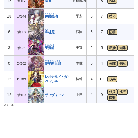
12
春秋戦国
5
8
紫117
暴鳶
疾駆
さとうのりきよ
18
平安
5
7
EX144
佐藤義清
技巧
じゅけいに
6
戦国
5
7
紫018
寿桂尼
防柵
たまものまえ
3
平安
5
5
紫024
玉藻前
昂揚
先陣
いせしんくろう
0
中世
5
4
EX182
伊勢新九郎
先陣
疾駆
レオナルド・ダ・
12
特殊
4
10
PL109
伏兵
ヴィンチ
伏兵
技巧
12
中世
4
9
紫110
ヴィヴィアン
同盟
©SEGA