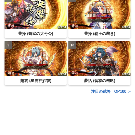
曹操 (魏武の大号令)
曹操 (覇王の裁き)
趙雲 (星雲神妙撃)
蒙恬 (智将の機略)
注目の武将 TOP100 ＞