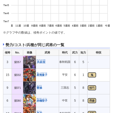
Tier5
Tier6
Tier7
13週
12週
11週
10週
9週前
8週前
7週前
6週前
5週前
4週前
3週前
2週前
1週前
今週
※グラフ中の数値は、傾奇ポイントの値です。
勢力/コスト/兵種が同じ武将の一覧
傾奇
No.
画像
武将
時代
武力
知力
特技
きょうしゅくだん
3
春秋戦国
6
5
紫057
共叔段
-
ほしくまどうじ
15
平安
6
1
紫032
星熊童子
鬼
そうそう
9
三国志
5
8
紫071
曹操
技巧
あかはしとうし
6
中世
5
8
紫080
赤橋登子
昂揚
ぼうえん