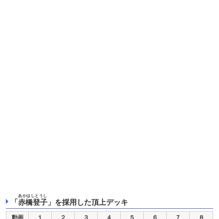
あかはしとうし
「
赤橋登子
」を採用した頂上デッキ
動画
１
２
３
４
５
６
７
８