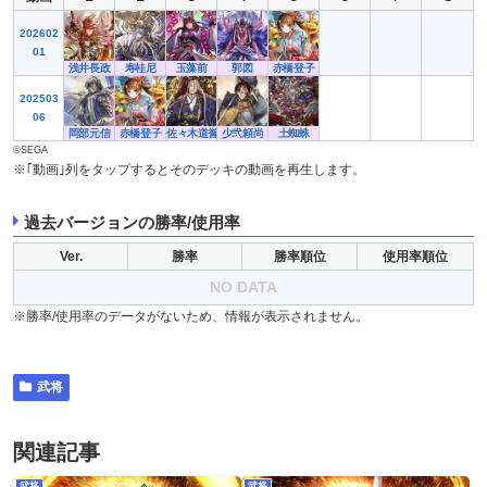
202602
01
浅井長政
寿桂尼
玉藻前
郭図
赤橋登子
202503
06
岡部元信
赤橋登子
佐々木道誉
少弐頼尚
土蜘蛛
©SEGA
※｢動画｣列をタップするとそのデッキの動画を再生します。
過去バージョンの勝率/使用率
Ver.
勝率
勝率順位
使用率順位
NO DATA
※勝率/使用率のデータがないため、情報が表示されません。
武将
関連記事
武将
武将