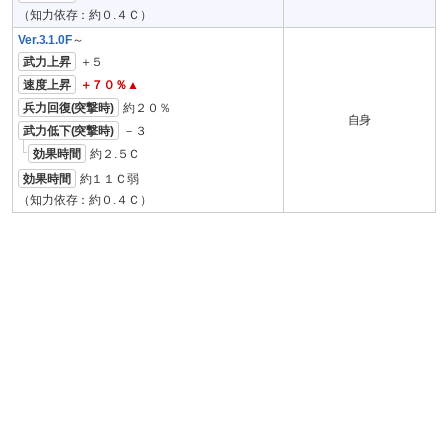
（知力依存：約０.４Ｃ）
Ver.3.1.0F
～
武力上昇
＋５
速度上昇
＋７０％▲
兵力回復(突撃時)
約２０％
自身
武力低下(突撃時)
－３
効果時間
約２.５Ｃ
効果時間
約１１Ｃ弱
（知力依存：約０.４Ｃ）