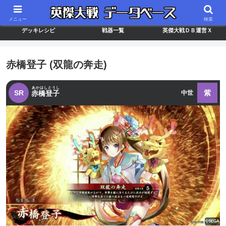
最新バージョン情報
武将ランキング
カードリスト
メニュー
検索
デッキレシピ
戦器一覧
英傑大戦ＤＢ運営Ｘ
赤橋登子 (双龍の奔走)
あかはしとうし
SR
紫
赤橋登子
中世