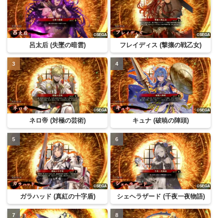
呂太后 (失墜の暗雲)
フレイディス (撃攘の戦乙女)
ネロ帝 (対極の芸術)
キュナ (破暁の陣頭)
ガラハッド (真紅の十字盾)
シェヘラザード (千夜一夜物語)