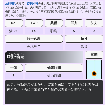
足利尊氏
の妻で、
赤橋守時
の妹。夫が倒幕軍鎮圧のため西上した際、人質とし
て鎌倉に置かれる。夫が幕府に背くと幼い息子を連れて鎌倉を脱出。実家の赤
橋家は滅亡するが、その後も室町幕府初代将軍の御台所として、夫を強く支え
続けた。
No.
コスト
兵種
武力
知力
紫080
1.5
騎兵
5
8
統一名称
特技
赤橋登子
昂揚
範囲
そうりゅうのほんそう
双龍の奔走
士気
効果時間
5
知力時間
武力と移動速度が上がり、突撃を敵に当てるたびに兵力が回
復する。さらに突撃を当てた敵の武力を一定時間下げる