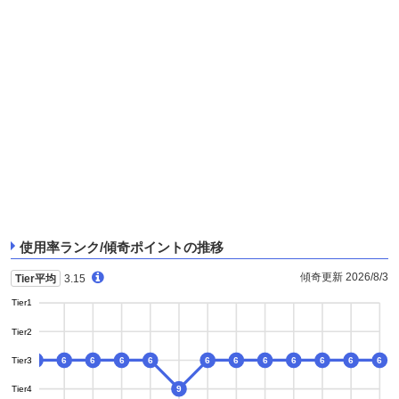
使用率ランク/傾奇ポイントの推移
傾奇更新 2026/8/3
Tier平均
3.15
Tier1
Tier2
Tier3
6
6
6
6
6
6
6
6
6
6
6
6
6
Tier4
9