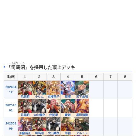
しばしょう
「
司馬昭
」を採用した頂上デッキ
動画
１
２
３
４
５
６
７
８
202604
12
司馬昭
小りん
京極竜子
荀灌
沢下条張
202510
01
司馬昭
大山綱良
伊賀局
豪姫
黒田清隆
202509
09
加藤清正
司馬昭
大山綱良
羊祜
アルミン