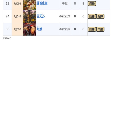
もりよししんのう
12
中世
8
8
琥066
護良親王
昂揚
しんのぶんこう
24
春秋戦国
8
6
琥048
晋文公
防柵
先陣
こうせん
36
春秋戦国
8
6
琥010
勾践
防柵
昂揚
©SEGA