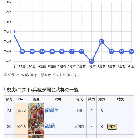
Tier1
Tier2
Tier3
Tier4
18
18
Tier5
24
Tier6
30
30
30
30
30
30
30
30
30
30
Tier7
36
13週
12週
11週
10週
9週前
8週前
7週前
6週前
5週前
4週前
3週前
2週前
1週前
今週
※グラフ中の数値は、傾奇ポイントの値です。
勢力/コスト/兵種が同じ武将の一覧
傾奇
No.
画像
武将
時代
武力
知力
特技
かねよししんのう
24
中世
9
6
琥072
懐良親王
-
しばしょう
30
三国志
8
8
琥046
司馬昭
技巧