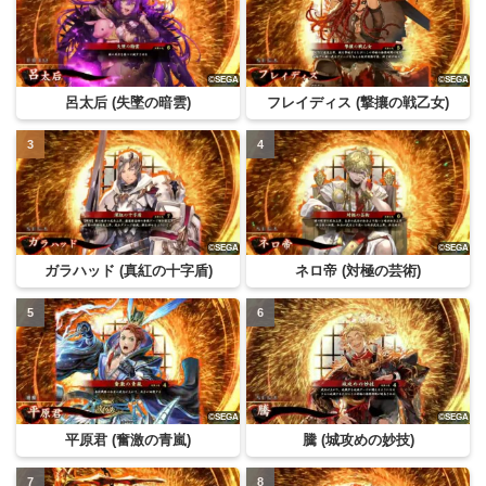
呂太后 (失墜の暗雲)
フレイディス (撃攘の戦乙女)
ガラハッド (真紅の十字盾)
ネロ帝 (対極の芸術)
平原君 (奮激の青嵐)
騰 (城攻めの妙技)