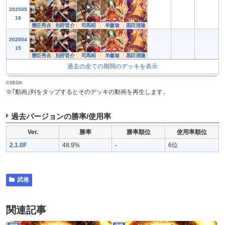
202505
16
豊臣秀吉
別府晋介
司馬昭
羊徽瑜
黒田清隆
202504
15
豊臣秀吉
別府晋介
司馬昭
羊徽瑜
黒田清隆
過去の全ての期間のデッキを表示
©SEGA
※｢動画｣列をタップするとそのデッキの動画を再生します。
過去バージョンの勝率/使用率
Ver.
勝率
勝率順位
使用率順位
2.1.0F
48.9%
-
6位
武将
関連記事