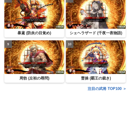
暴鳶 (防炎の目覚め)
シェヘラザード (千夜一夜物語)
周勃 (左袒の尋問)
曹操 (覇王の裁き)
注目の武将 TOP100 ＞