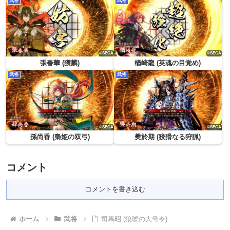
武将
武将
張春華 (獲麟)
楢崎龍 (英魂の目覚め)
武将
武将
孫尚香 (梟姫の双弓)
樊於期 (狡猾なる狩猟)
コメント
コメントを書き込む
ホーム
武将
司馬昭 (狼琥の大号令)