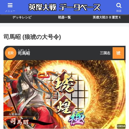
最新バージョン情報
武将ランキング
カードリスト
メニュー
検索
デッキレシピ
戦器一覧
英傑大戦ＤＢ運営Ｘ
司馬昭 (狼琥の大号令)
しばしょう
ER
琥
司馬昭
三国志