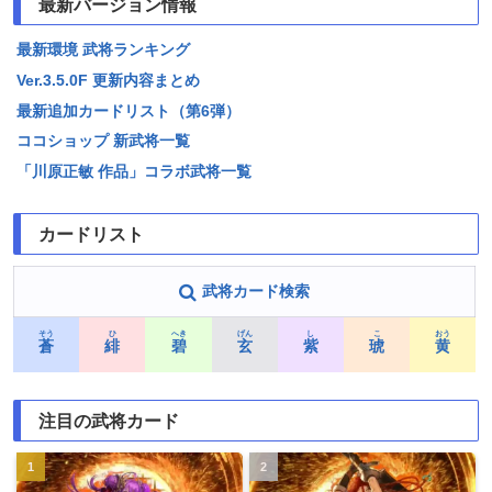
最新バージョン情報
最新環境 武将ランキング
Ver.3.5.0F 更新内容まとめ
最新追加カードリスト（第6弾）
ココショップ 新武将一覧
「川原正敏 作品」コラボ武将一覧
カードリスト
武将カード検索
そう
ひ
へき
げん
し
こ
おう
蒼
緋
碧
玄
紫
琥
黄
注目の武将カード