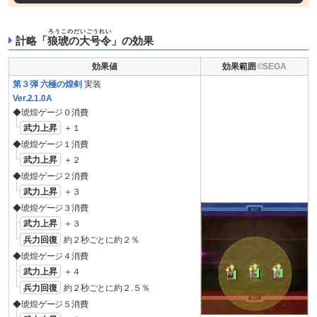
ろうこのだいごうれい
計略「
狼琥の大号令
」の効果
効果値
効果範囲
第３弾 六極の煌剣
実装
Ver.2.1.0A
◆琥煌ゲージ０消費
武力上昇
＋１
◆琥煌ゲージ１消費
武力上昇
＋２
◆琥煌ゲージ２消費
武力上昇
＋３
◆琥煌ゲージ３消費
武力上昇
＋３
兵力回復
約２秒ごとに約２％
◆琥煌ゲージ４消費
武力上昇
＋４
兵力回復
約２秒ごとに約２.５％
◆琥煌ゲージ５消費