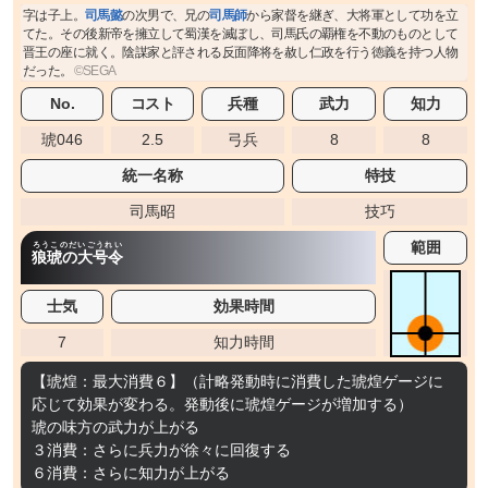
字は子上。
司馬懿
の次男で、兄の
司馬師
から家督を継ぎ、大将軍として功を立
てた。その後新帝を擁立して蜀漢を滅ぼし、司馬氏の覇権を不動のものとして
晋王の座に就く。陰謀家と評される反面降将を赦し仁政を行う徳義を持つ人物
だった。
No.
コスト
兵種
武力
知力
琥046
2.5
弓兵
8
8
統一名称
特技
司馬昭
技巧
範囲
ろうこのだいごうれい
狼琥の大号令
士気
効果時間
7
知力時間
【琥煌：最大消費６】（計略発動時に消費した琥煌ゲージに
応じて効果が変わる。発動後に琥煌ゲージが増加する）
琥の味方の武力が上がる
３消費：さらに兵力が徐々に回復する
６消費：さらに知力が上がる