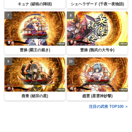
キュナ (破暁の陣頭)
シェヘラザード (千夜一夜物語)
曹操 (覇王の裁き)
曹操 (魏武の大号令)
燕青 (秘宗の星)
趙雲 (星雲神妙撃)
注目の武将 TOP100 ＞