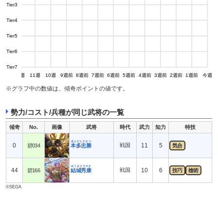
Tier3
Tier4
Tier5
Tier6
Tier7
13週
12週
11週
10週
9週前
8週前
7週前
6週前
5週前
4週前
3週前
2週前
1週前
今週
※グラフ中の数値は、傾奇ポイントの値です。
勢力/コスト/兵種が同じ武将の一覧
傾奇
No.
画像
武将
時代
武力
知力
特技
ほんだただかつ
0
戦国
11
5
碧034
本多忠勝
気合
ゆうきひでやす
44
戦国
10
6
碧166
結城秀康
技巧
槍術
©SEGA