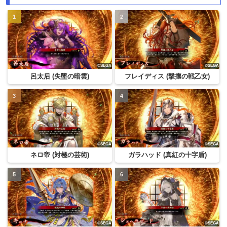
呂太后 (失墜の暗雲)
フレイディス (撃攘の戦乙女)
ネロ帝 (対極の芸術)
ガラハッド (真紅の十字盾)