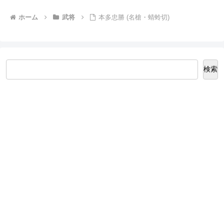
ホーム
武将
本多忠勝 (名槍・蜻蛉切)
検索