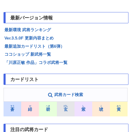
最新バージョン情報
最新環境 武将ランキング
Ver.3.5.0F 更新内容まとめ
最新追加カードリスト（第6弾）
ココショップ 新武将一覧
「川原正敏 作品」コラボ武将一覧
カードリスト
武将カード検索
そう
ひ
へき
げん
し
こ
おう
蒼
緋
碧
玄
紫
琥
黄
注目の武将カード