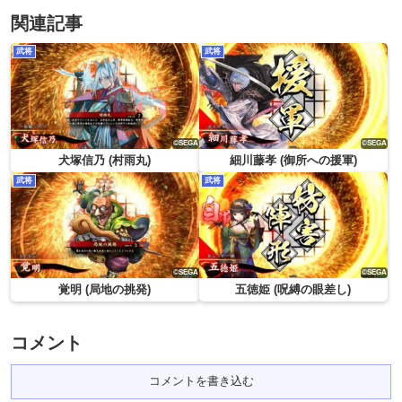
関連記事
武将
武将
犬塚信乃 (村雨丸)
細川藤孝 (御所への援軍)
武将
武将
覚明 (局地の挑発)
五徳姫 (呪縛の眼差し)
コメント
コメントを書き込む