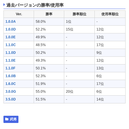
過去バージョンの勝率/使用率
Ver.
勝率
勝率順位
使用率順位
1.0.0A
58.0%
1位
-
1.0.0D
52.2%
15位
12位
1.0.0E
49.9%
-
12位
1.1.0C
48.5%
-
17位
1.1.0D
50.2%
-
9位
1.1.0E
49.3%
-
12位
1.1.0F
50.1%
-
13位
1.6.0B
52.3%
-
6位
1.6.0C
51.9%
-
17位
3.0.0G
55.0%
20位
6位
3.5.0D
51.5%
-
14位
武将