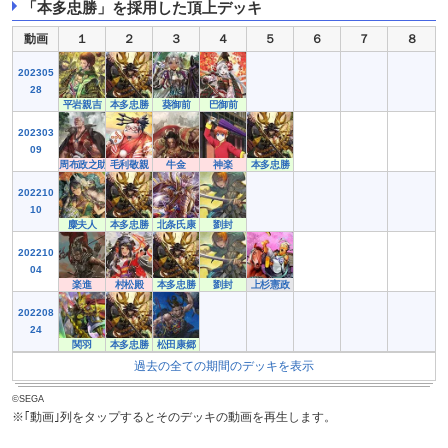
「
本多忠勝
」を採用した頂上デッキ
動画
１
２
３
４
５
６
７
８
202305
28
平岩親吉
本多忠勝
葵御前
巴御前
202303
09
周布政之助
毛利敬親
牛金
神楽
本多忠勝
202210
10
麋夫人
本多忠勝
北条氏康
劉封
202210
04
楽進
村松殿
本多忠勝
劉封
上杉憲政
202208
24
関羽
本多忠勝
松田康郷
過去の全ての期間のデッキを表示
©SEGA
※｢動画｣列をタップするとそのデッキの動画を再生します。