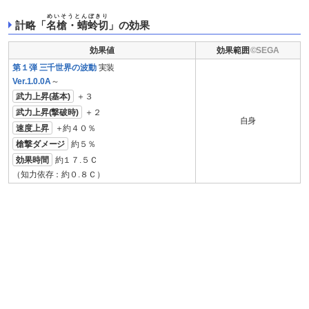
めいそうとんぼきり
計略「
名槍・蜻蛉切
」の効果
効果値
効果範囲
第１弾 三千世界の波動
実装
Ver.1.0.0A
～
武力上昇(基本)
＋３
武力上昇(撃破時)
＋２
自身
速度上昇
＋約４０％
槍撃ダメージ
約５％
効果時間
約１７.５Ｃ
（知力依存：約０.８Ｃ）