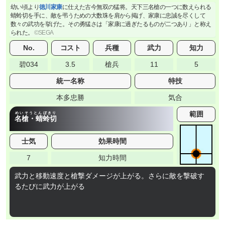
幼い頃より
徳川家康
に仕えた古今無双の猛将。天下三名槍の一つに数えられる
蜻蛉切を手に、敵を弔うための大数珠を肩から掲げ、家康に忠誠を尽くして
数々の武功を挙げた。その勇猛さは「家康に過ぎたるものが二つあり」と称え
られた。
No.
コスト
兵種
武力
知力
碧034
3.5
槍兵
11
5
統一名称
特技
本多忠勝
気合
範囲
めいそうとんぼきり
名槍・蜻蛉切
士気
効果時間
7
知力時間
武力と移動速度と槍撃ダメージが上がる。さらに敵を撃破す
るたびに武力が上がる