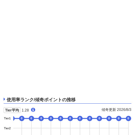
使用率ランク/傾奇ポイントの推移
傾奇更新 2026/8/3
Tier平均
1.28
Tier1
0
0
0
0
0
0
0
0
0
0
0
0
0
0
Tier2