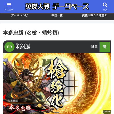
最新バージョン情報
武将ランキング
カードリスト
メニュー
検索
デッキレシピ
戦器一覧
英傑大戦ＤＢ運営Ｘ
本多忠勝 (名槍・蜻蛉切)
ほんだただかつ
ER
碧
本多忠勝
戦国