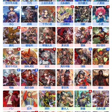
竹中半兵衛
千代
土佐坊昌俊
北条義時
前田慶次
八重姫
水心
成蟜
千手の前
三浦義明
桓齮
小虎
蒙武
楊端和
華陽太后
夏侯淵
曹操
高杉晋作
望月千代女
諸角虎定
杉文
真田幸隆
項燕
項羽
荀攸
真田信幸
竹林院
曹安民
村松殿
鍾会
バン
荘丹
関羽
麋夫人
劉備
北条氏康