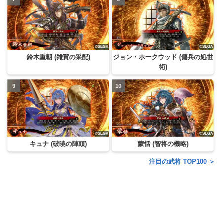
鈴木重朝 (雑賀の采配)
ジョン・ホークウッド (傭兵の処世
術)
キュナ (破暁の陣頭)
蒙恬 (智将の機略)
注目の武将 TOP100 ＞