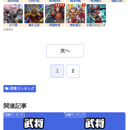
黒田長政
小西行長
島津忠恒
島津斉彬
島津義久
福島正則
介子推
楠木正成
阿蘇惟澄
懐良親王
白夜刀のカンナ
©SEGA
次へ
1
2
武将ランキング
関連記事
武将ランキング
武将ランキング