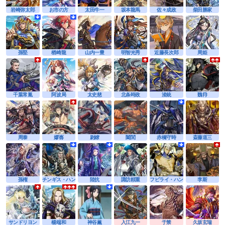
岩崎弥太郎
お市の方
太田牛一
坂本龍馬
佐々成政
柴田勝家
孫堅
楢崎龍
山内一豊
明智光秀
近藤長次郎
周姫
千葉常胤
阿波局
太史慈
北条時政
淩統
魏冄
周泰
嫪毐
尉繚
闔閭
赤橋守時
斎藤道三
孫権
チンギス・ハン
陸抗
諏訪頼重
フビライ・ハン
李斯
サンドリヨン
楊端和
神谷薫
入江九一
于禁
久坂玄瑞