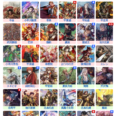
牛金
小早川隆景
李典
平重盛
平知盛
平忠常
武田勝頼
芒卯
魏豹
虞姫
楚成王
吉川広家
小早川秀包
平清盛
恭雲院
おつやの方
猿飛佐助
エレン
スキピオ
緋村剣心
甲斐姫
夏侯月姫
簡雍
芹沢鴨
谷周平
徳川家康
北条氏政
風魔小太郎
北条氏綱
龐統