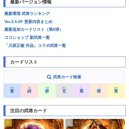
最新バージョン情報
最新環境 武将ランキング
Ver.3.5.0F 更新内容まとめ
最新追加カードリスト（第6弾）
ココショップ 新武将一覧
「川原正敏 作品」コラボ武将一覧
カードリスト
武将カード検索
そう
ひ
へき
げん
し
こ
おう
蒼
緋
碧
玄
紫
琥
黄
注目の武将カード