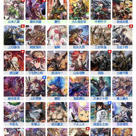
山本八重
榎本武揚
麋竺
大久保忠世
中野竹子
岩成友通
上杉謙信
雑賀孫市
貂蝉
松永久秀
三好長逸
古志十郎
渡辺綱
下毛野公時
那須与一
山名理興
高順
土橋守重
細谷直英
上杉景勝
廉頗
鬼庭綱元
片倉小十郎
最上義光
牛若丸
宋襄公
前田慶次
マタムネ
相楽左之助
安倍晴明