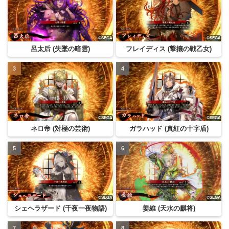
呂太后 (失墜の暗雲)
フレイディス (撃攘の戦乙女)
ネロ帝 (対極の芸術)
ガラハッド (真紅の十字盾)
シェヘラザード (千夜一夜物語)
姜維 (天水の麒将)