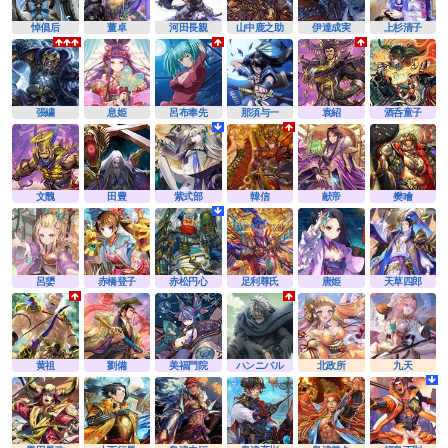
悼倡后
董卓
河田長親
山中鹿之助
伊達成実
上杉清子
張繍
息姫
呂布奉先
那須与一
袁紹
酒呑童子
文醜
田豊
紫式部
韓信
献帝
樊噲
呂嬃
赤橋登子
赤松円心
足利尊氏
唐姫
天草四郎
黄祖
劉備
美福門院
ハンニバル
北政所
九天