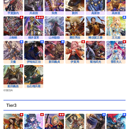
平賀源内
共叔段
朱儁
劉邦
高渠弥
高師直
土蜘蛛
桃井直常
山本勘助
豊臣秀吉
蜂須賀正勝
王元姫
文鴦
伊地知正治
新田義貞
伊賀局
菊池武光
雪窓夫人
船田義昌
仙石権兵衛
©SEGA
Tier3