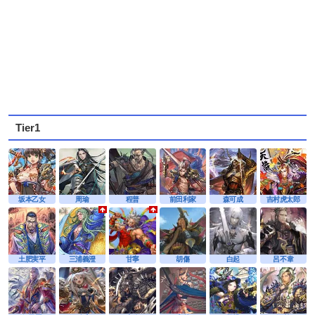
Tier1
坂本乙女
周瑜
程普
前田利家
森可成
吉村虎太郎
土肥実平
三浦義澄
甘寧
胡傷
白起
呂不韋