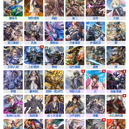
勝海舟
関羽雲長
馬超
無二
呂布
大姫
直江兼続
呂姫
藺相如
片倉喜多
伊達政宗
鄭
五郎八姫
上杉憲房
華雄
佐竹義重
趙奢
蛍
李儒
慶寿院
戦神・毘沙門
岡部元信
江
朝倉景健
鬼神のお松
高師泰
佐々木道誉
少弐頼尚
張邈
大久保利通