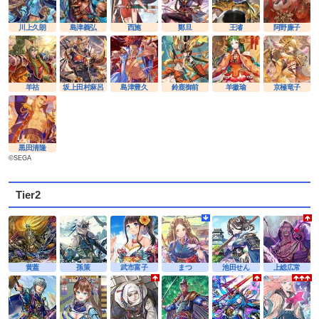
川上久朗
島津義弘
西施
鄭旦
王濬
阿野廉子
羊祜
坂上田村麻呂
島津豊久
鈴鹿御前
羊徽瑜
京極竜子
黒田清隆
©SEGA
Tier2
黄蓋
孫策
武市富子
まつ
池田せん
上総広常