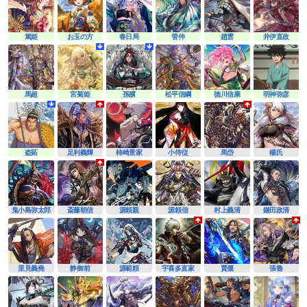
篤姫
お玉の方
春日局
管仲
趙雲
井伊直政
馬超
宮菊姫
孫臏
松平信綱
徳川信康
明神弥彦
盗跖
足利義輝
柿崎景家
小侍従
馬岱
楊氏
鬼小島弥太郎
斎藤朝信
源頼親
源頼信
村上義清
鎌田政清
里見義堯
静御前
源範頼
宇喜多直家
賈偃
張魯