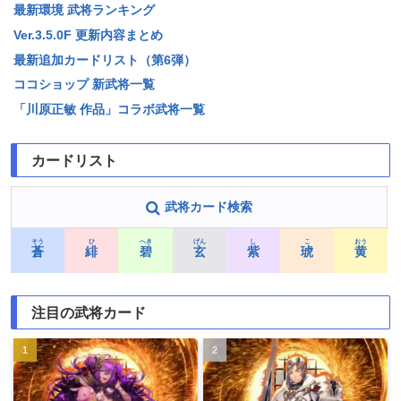
最新環境 武将ランキング
Ver.3.5.0F 更新内容まとめ
最新追加カードリスト（第6弾）
ココショップ 新武将一覧
「川原正敏 作品」コラボ武将一覧
カードリスト
武将カード検索
そう
ひ
へき
げん
し
こ
おう
蒼
緋
碧
玄
紫
琥
黄
注目の武将カード