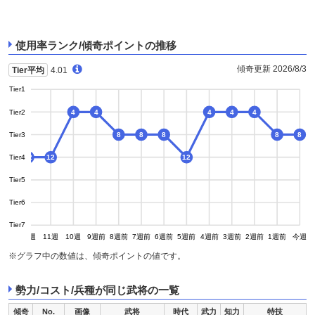
使用率ランク/傾奇ポイントの推移
傾奇更新 2026/8/3
Tier平均
4.01
Tier1
Tier2
4
4
4
4
4
Tier3
8
8
8
8
8
Tier4
12
12
12
Tier5
16
Tier6
Tier7
13週
12週
11週
10週
9週前
8週前
7週前
6週前
5週前
4週前
3週前
2週前
1週前
今週
※グラフ中の数値は、傾奇ポイントの値です。
勢力/コスト/兵種が同じ武将の一覧
傾奇
No.
画像
武将
時代
武力
知力
特技