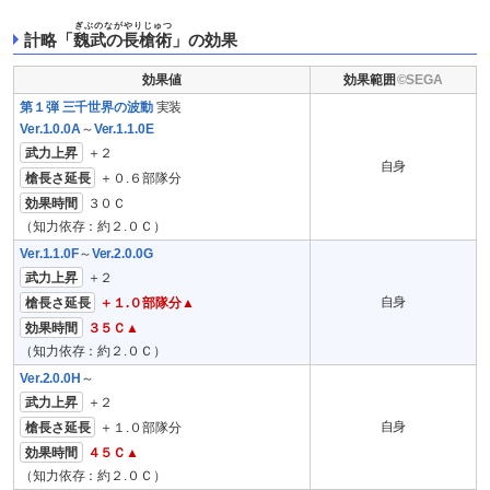
ぎぶのながやりじゅつ
計略「
魏武の長槍術
」の効果
効果値
効果範囲
第１弾 三千世界の波動
実装
Ver.1.0.0A
～
Ver.1.1.0E
武力上昇
＋２
自身
槍長さ延長
＋０.６部隊分
効果時間
３０Ｃ
（知力依存：約２.０Ｃ）
Ver.1.1.0F
～
Ver.2.0.0G
武力上昇
＋２
自身
槍長さ延長
＋１.０部隊分▲
効果時間
３５Ｃ▲
（知力依存：約２.０Ｃ）
Ver.2.0.0H
～
武力上昇
＋２
自身
槍長さ延長
＋１.０部隊分
効果時間
４５Ｃ▲
（知力依存：約２.０Ｃ）