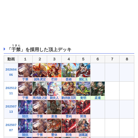
うきん
「
于禁
」を採用した頂上デッキ
動画
１
２
３
４
５
６
７
８
202604
06
于禁
諸角虎定
芒卯
姜維
梁紅玉
202512
11
于禁
周布政之助
劉夫人
駒井政五郎
覚明
孟達
202507
13
陸抗
于禁
楽進
曹純
郭淮
202507
07
陸抗
于禁
曹休
郭淮
諸葛誕