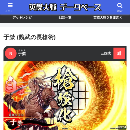
最新バージョン情報
武将ランキング
カードリスト
メニュー
検索
デッキレシピ
戦器一覧
英傑大戦ＤＢ運営Ｘ
于禁 (魏武の長槍術)
うきん
N
緋
于禁
三国志