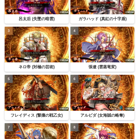
呂太后 (失墜の暗雲)
ガラハッド (真紅の十字盾)
ネロ帝 (対極の芸術)
張遼 (雲蒸竜変)
フレイディス (撃攘の戦乙女)
アルビダ (女海賊の略奪)