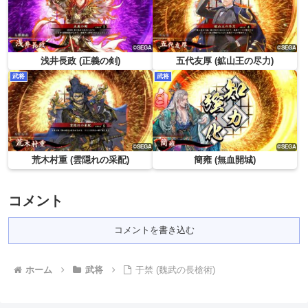
浅井長政 (正義の剣)
五代友厚 (鉱山王の尽力)
武将
武将
荒木村重 (雲隠れの采配)
簡雍 (無血開城)
コメント
コメントを書き込む
ホーム
武将
于禁 (魏武の長槍術)