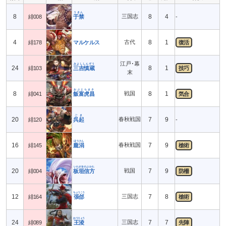
うきん
8
三国志
8
4
緋008
于禁
-
4
古代
8
1
緋178
マルケルス
復活
江戸･幕
みよししんぞう
24
8
1
緋103
三吉慎蔵
技巧
末
おぶとらまさ
8
戦国
8
1
緋041
飯富虎昌
気合
ごき
20
春秋戦国
7
9
緋120
呉起
-
ほうけん
16
春秋戦国
7
9
緋145
龐涓
槍術
いたがきのぶかた
20
戦国
7
9
緋004
板垣信方
防柵
ちょうこう
12
三国志
7
8
緋164
張郃
槍術
おうりょう
24
三国志
7
7
緋089
王淩
先陣