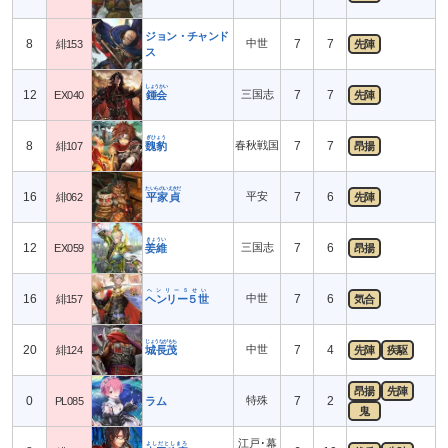
ジョン・チャンド
8
中世
7
7
緋153
先陣
ス
しょうかい
12
三国志
7
7
EX040
鍾会
先陣
ぎひょう
8
春秋戦国
7
7
緋107
魏豹
昂揚
たいらのいえさだ
16
平安
7
6
緋062
平家貞
先陣
きょうい
12
三国志
7
6
EX059
姜維
昂揚
ヘンリー５せい
16
中世
7
6
緋157
ヘンリー５世
気合
じょうながもち
20
中世
7
4
緋124
城長茂
先陣
疾駆
昂揚
先陣
0
特殊
7
2
PL085
ラム
鬼
江戸･幕
よしだとしまろ