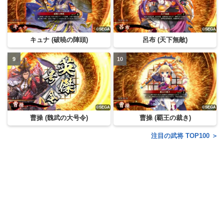
キュナ (破暁の陣頭)
呂布 (天下無敵)
曹操 (魏武の大号令)
曹操 (覇王の裁き)
注目の武将 TOP100 ＞