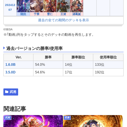
202412
07
陸抗
于禁
曹仁
王淩
諸葛誕
過去の全ての期間のデッキを表示
©SEGA
※｢動画｣列をタップするとそのデッキの動画を再生します。
過去バージョンの勝率/使用率
Ver.
勝率
勝率順位
使用率順位
1.6.0B
54.0%
14位
133位
3.5.0D
54.6%
17位
192位
武将
関連記事
武将
武将