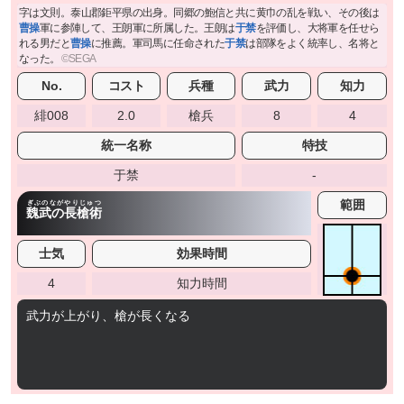
字は文則。泰山郡鉅平県の出身。同郷の鮑信と共に黄巾の乱を戦い、その後は
曹操
軍に参陣して、王朗軍に所属した。王朗は
于禁
を評価し、大将軍を任せら
れる男だと
曹操
に推薦。軍司馬に任命された
于禁
は部隊をよく統率し、名将と
なった。
No.
コスト
兵種
武力
知力
緋008
2.0
槍兵
8
4
統一名称
特技
于禁
-
範囲
ぎぶのながやりじゅつ
魏武の長槍術
士気
効果時間
4
知力時間
武力が上がり、槍が長くなる