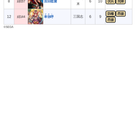
8
6
10
緋037
吉田稔麿
伏兵
先陣
末
防柵
昂揚
ひみこ
12
三国志
6
9
緋144
卑弥呼
昂揚
©SEGA