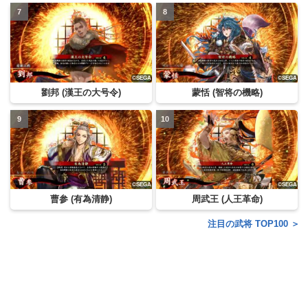
劉邦 (漢王の大号令)
蒙恬 (智将の機略)
曹参 (有為清静)
周武王 (人王革命)
注目の武将 TOP100 ＞