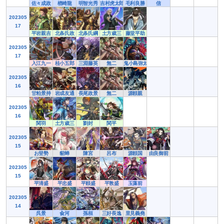
佐々成政
楢崎龍
明智光秀
吉村虎太郎
毛利良勝
信
202305
17
平岩親吉
北条氏政
北条氏綱
土方歳三
藤堂平助
202305
17
入江九一
桂小五郎
三淵藤英
無二
鬼小島弥太郎
202305
16
甘粕景持
岩成友通
長尾政景
無二
源頼親
202305
16
関羽
土方歳三
劉封
関平
202305
15
お登勢
貂蝉
陳宮
呂布
源頼国
由良御前
202305
15
平清盛
平忠盛
平頼盛
平敦盛
玉藻前
202305
14
呉景
兪河
孫桓
三好長逸
里見義堯