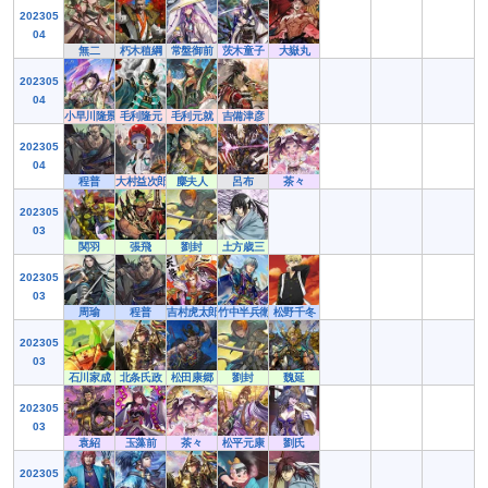
202305
04
無二
朽木稙綱
常盤御前
茨木童子
大嶽丸
202305
04
小早川隆景
毛利隆元
毛利元就
吉備津彦
202305
04
程普
大村益次郎
麋夫人
呂布
茶々
202305
03
関羽
張飛
劉封
土方歳三
202305
03
周瑜
程普
吉村虎太郎
竹中半兵衛
松野千冬
202305
03
石川家成
北条氏政
松田康郷
劉封
魏延
202305
03
袁紹
玉藻前
茶々
松平元康
劉氏
202305