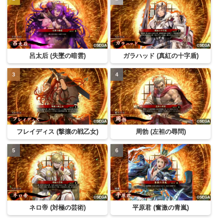
呂太后 (失墜の暗雲)
ガラハッド (真紅の十字盾)
フレイディス (撃攘の戦乙女)
周勃 (左袒の尋問)
ネロ帝 (対極の芸術)
平原君 (奮激の青嵐)