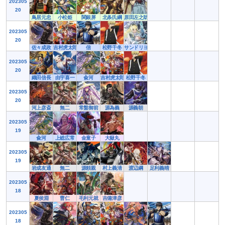
202305
20
鳥居元忠
小松姫
関銀屏
北条氏綱
原田左之助
202305
20
佐々成政
吉村虎太郎
信
松野千冬
サンドリヨン
202305
20
織田信長
由宇喜一
兪河
吉村虎太郎
松野千冬
202305
20
河上彦斎
無二
常盤御前
源為義
源義朝
202305
19
兪河
上総広常
金童子
大嶽丸
202305
19
岩成友通
無二
源頼親
村上義清
渡辺綱
足利義晴
202305
18
夏侯淵
曹仁
毛利元就
吉備津彦
202305
18