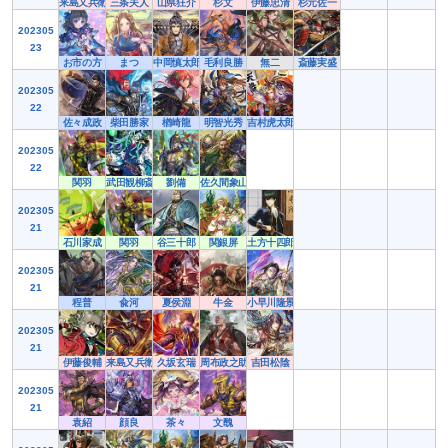
来島又兵衛
三条夫人
山県狂介
杉文
伊藤忠清
杉元佐一
202305
23
お市の方
まつ
中岡慎太郎
毛利良勝
無二
斎藤実盛
202305
22
佐々成政
柴田勝家
楢崎龍
明智光秀
吉村虎太郎
202305
22
関羽
武田観柳斎
劉備
佐久間象山
202305
21
石川家成
関羽
谷三十郎
関銀屏
土方十四郎
202305
21
程普
兪河
夏侯淵
牛金
小早川隆景
202305
21
伊藤俊輔
来島又兵衛
久坂玄瑞
周布政之助
吉田松陰
202305
21
袁紹
顔良
茶々
文醜