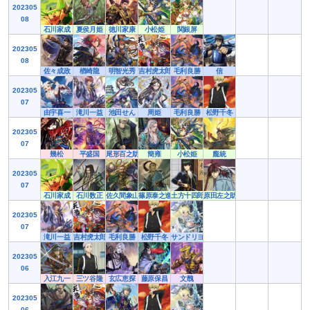
202305
08
石川家成
夏侯月姫
徳川家康
小松姫
関銀屏
202305
08
佐々成政
楢崎龍
明智光秀
吉村虎太郎
毛利良勝
信
202305
07
由宇喜一
滝川一益
池田せん
周姫
毛利良勝
松野千冬
202305
07
幾松
平盛国
尾形百之助
簡雍
小松姫
龐統
202305
07
石川家成
石川数正
佐久間象山
篠原泰之進
土方十四郎
原田左之助
202305
07
滝川一益
吉村虎太郎
毛利良勝
松野千冬
サンドリヨン
202305
06
入江九一
三ツ谷隆
玄広恵探
藤原保昌
文醜
202305
06