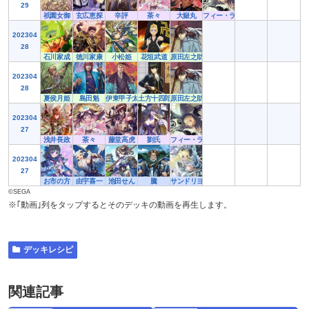
29
祇園女御
玄広恵探
辛評
茶々
大嶽丸
フィー・ラプンツェル
202304
28
石川家成
徳川家康
小松姫
花垣武道
原田左之助
202304
28
夏侯月姫
島田魁
伊東甲子太郎
土方十四郎
原田左之助
202304
27
浅井長政
茶々
藤堂高虎
劉氏
フィー・ラプンツェル
202304
27
お市の方
由宇喜一
池田せん
騰
サンドリヨン
©SEGA
※｢動画｣列をタップするとそのデッキの動画を再生します。
デッキレシピ
関連記事