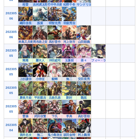
程普
吉村虎太郎
竹中半兵衛
松野千冬
サンドリヨン
202305
06
織田信長
孫策
明智光秀
羽柴秀吉
202305
06
来島又兵衛
周布政之助
高杉晋作
河上弥市
山田顕義
202305
05
簡雍
麋夫人
沖田総司
玉藻前
茶々
フィー・ラプンツェル
202305
05
上杉謙信
小侍従
貂蝉
無二
安田長秀
202305
05
夏侯月姫
平岩親吉
北条氏政
劉封
魏延
202305
05
曹操
武田信繁
卞氏
李典
高杉晋助
202305
04
酒井忠次
無二
鬼小島弥太郎
坂田金時
村上義清