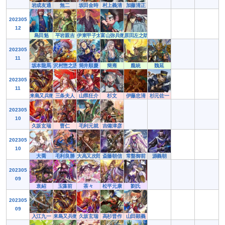
岩成友通
無二
坂田金時
村上義清
加藤清正
202305
12
島田魁
平岩親吉
伊東甲子太郎
富山弥兵衛
原田左之助
202305
11
坂本龍馬
沢村惣之丞
筒井順慶
簡雍
龐統
魏延
202305
11
来島又兵衛
三条夫人
山県狂介
杉文
伊藤忠清
杉元佐一
202305
10
久坂玄瑞
曹仁
毛利元就
吉備津彦
202305
10
大喬
毛利良勝
大高又次郎
斎藤朝信
常盤御前
源義朝
202305
09
袁紹
玉藻前
茶々
松平元康
劉氏
202305
09
入江九一
来島又兵衛
久坂玄瑞
高杉晋作
山田顕義