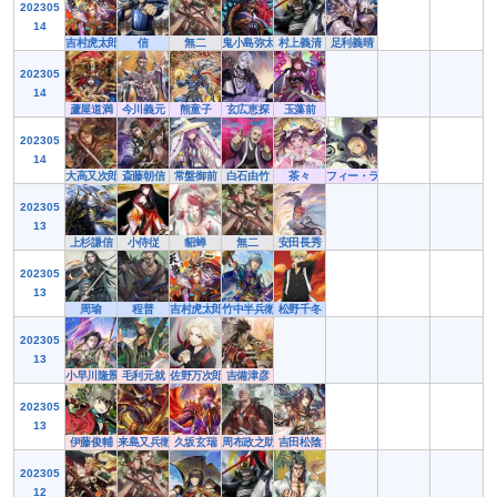
202305
14
吉村虎太郎
信
無二
鬼小島弥太郎
村上義清
足利義晴
202305
14
蘆屋道満
今川義元
熊童子
玄広恵探
玉藻前
202305
14
大高又次郎
斎藤朝信
常盤御前
白石由竹
茶々
フィー・ラプンツェル
202305
13
上杉謙信
小侍従
貂蝉
無二
安田長秀
202305
13
周瑜
程普
吉村虎太郎
竹中半兵衛
松野千冬
202305
13
小早川隆景
毛利元就
佐野万次郎
吉備津彦
202305
13
伊藤俊輔
来島又兵衛
久坂玄瑞
周布政之助
吉田松陰
202305
12