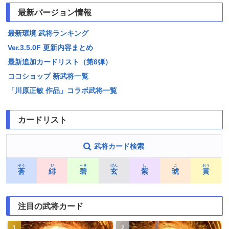
最新バージョン情報
最新環境 武将ランキング
Ver.3.5.0F 更新内容まとめ
最新追加カードリスト（第6弾）
ココショップ 新武将一覧
「川原正敏 作品」コラボ武将一覧
カードリスト
武将カード検索
そう
ひ
へき
げん
し
こ
おう
蒼
緋
碧
玄
紫
琥
黄
注目の武将カード