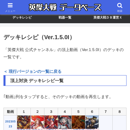
最新バージョン情報
武将ランキング
カードリスト
メニュー
検索
デッキレシピ
戦器一覧
英傑大戦ＤＢ運営Ｘ
デッキレシピ（Ver.1.5.0I）
「英傑大戦 公式チャンネル」の頂上動画（Ver.1.5.0I）のデッキの
一覧です。
＜ 現行バージョンの一覧に戻る
頂上対決 デッキレシピ一覧
｢動画｣列をタップすると、そのデッキの動画を再生します。
動画
１
２
３
４
５
６
７
８
202305
23