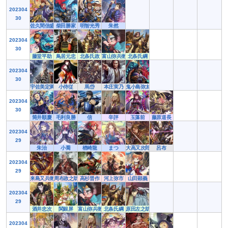
202304
30
佐久間信盛
柴田勝家
明智光秀
朱然
202304
30
藤堂平助
鳥居元忠
北条氏政
富山弥兵衛
北条氏綱
202304
30
宇佐美定満
小侍従
馬岱
本庄実乃
鬼小島弥太郎
202304
30
筒井順慶
毛利良勝
信
辛評
玉藻前
藤原道長
202304
29
朱治
小喬
楢崎龍
まつ
大高又次郎
呂布
202304
29
来島又兵衛
周布政之助
高杉晋作
河上弥市
山田顕義
202304
29
酒井忠次
関銀屏
富山弥兵衛
北条氏綱
原田左之助
202304