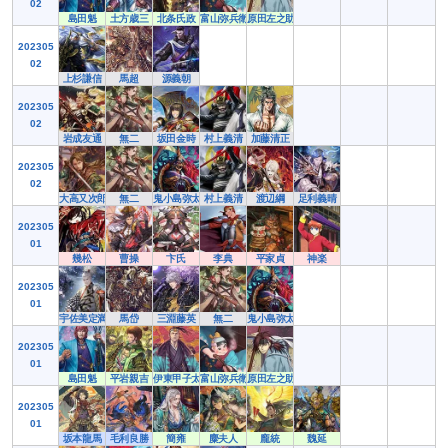
02
島田魁
土方歳三
北条氏政
富山弥兵衛
原田左之助
202305
02
上杉謙信
馬超
源義朝
202305
02
岩成友通
無二
坂田金時
村上義清
加藤清正
202305
02
大高又次郎
無二
鬼小島弥太郎
村上義清
渡辺綱
足利義晴
202305
01
幾松
曹操
卞氏
李典
平家貞
神楽
202305
01
宇佐美定満
馬岱
三淵藤英
無二
鬼小島弥太郎
202305
01
島田魁
平岩親吉
伊東甲子太郎
富山弥兵衛
原田左之助
202305
01
坂本龍馬
毛利良勝
簡雍
麋夫人
龐統
魏延