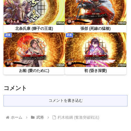
北条氏康 (獅子の王道)
張郃 (死線の猛槍)
武将
武将
お船 (愛のために)
初 (昏き深愛)
コメント
コメントを書き込む
ホーム
武将
朽木稙綱 (奮激突破戦法)