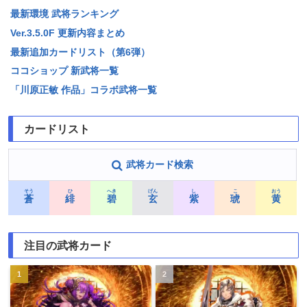
最新環境 武将ランキング
Ver.3.5.0F 更新内容まとめ
最新追加カードリスト（第6弾）
ココショップ 新武将一覧
「川原正敏 作品」コラボ武将一覧
カードリスト
武将カード検索
そう
ひ
へき
げん
し
こ
おう
蒼
緋
碧
玄
紫
琥
黄
注目の武将カード