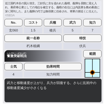
近江国朽木谷の国人領主。三好氏に京を追われた義晴、義輝を居館に迎え入
れ、幕府奉公衆としての地位を確立する。義晴の在位には内談衆を務め幕政に
深く関与した。また義輝の代では御供衆に任命され、将軍の側近くに仕えた。
No.
コスト
兵種
武力
知力
玄060
1.5
槍兵
5
7
統一名称
特技
朽木稙綱
伏兵
範囲
ふんげきとっぱせんぽう
奮激突破戦法
士気
効果時間
4
知力時間
武力と移動速度が上がり、兵力が回復する。さらに乱戦中の
移動速度減少が小さくなる