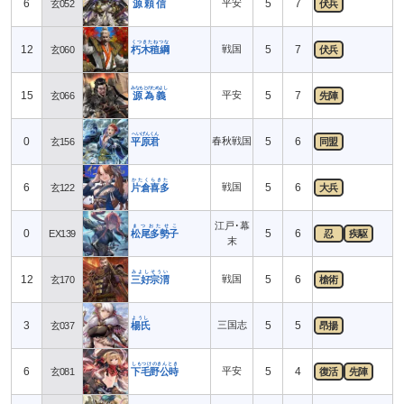
6
平安
5
7
玄052
源頼信
伏兵
くつきたねつな
12
戦国
5
7
玄060
朽木稙綱
伏兵
みなもとのためよし
15
平安
5
7
玄066
源為義
先陣
へいげんくん
0
春秋戦国
5
6
玄156
平原君
同盟
かたくらきた
6
戦国
5
6
玄122
片倉喜多
大兵
江戸･幕
まつおたせこ
0
5
6
EX139
松尾多勢子
忍
疾駆
末
みよしそうい
12
戦国
5
6
玄170
三好宗渭
槍術
ようし
3
三国志
5
5
玄037
楊氏
昂揚
しもつけのきんとき
6
平安
5
4
玄081
下毛野公時
復活
先陣