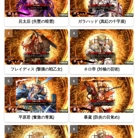
呂太后 (失墜の暗雲)
ガラハッド (真紅の十字盾)
フレイディス (撃攘の戦乙女)
ネロ帝 (対極の芸術)
平原君 (奮激の青嵐)
暴鳶 (防炎の目覚め)