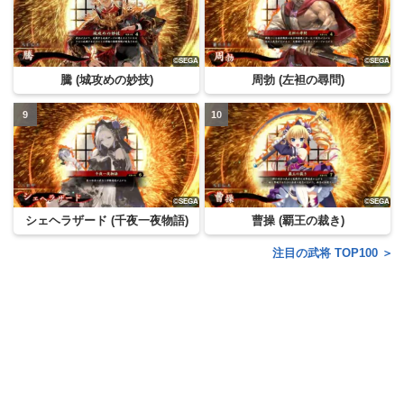
騰 (城攻めの妙技)
周勃 (左袒の尋問)
シェヘラザード (千夜一夜物語)
曹操 (覇王の裁き)
注目の武将 TOP100 ＞