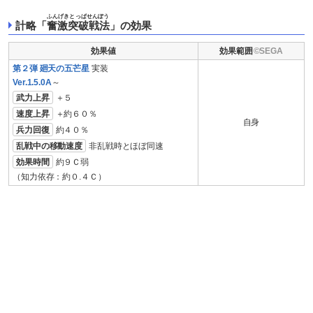
ふんげきとっぱせんぽう
計略「
奮激突破戦法
」の効果
効果値
効果範囲
第２弾 廻天の五芒星
実装
Ver.1.5.0A
～
武力上昇
＋５
速度上昇
＋約６０％
自身
兵力回復
約４０％
乱戦中の移動速度
非乱戦時とほぼ同速
効果時間
約９Ｃ弱
（知力依存：約０.４Ｃ）