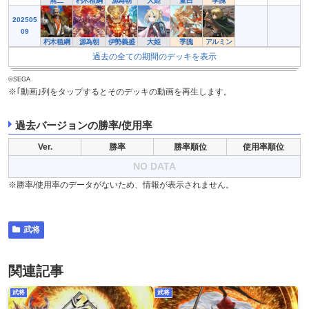
無二
朽木稙綱
源為朝
大姫
董白
季隗
202505
09
朽木稙綱
源為朝
伊勢義盛
大姫
季隗
アルミン
過去の全ての期間のデッキを表示
©SEGA
※｢動画｣列をタップするとそのデッキの動画を再生します。
過去バージョンの勝率/使用率
Ver.
勝率
勝率順位
使用率順位
NO DATA
※勝率/使用率のデータがないため、情報が表示されません。
武将
関連記事
武将
武将