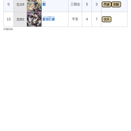
てい
0
三国志
5
3
玄128
鄭
昂揚
疾駆
しんぐうゆきいえ
15
平安
4
7
玄082
新宮行家
伏兵
©SEGA