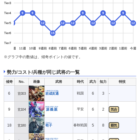
Tier3
Tier4
9
9
9
9
9
Tier5
12
12
12
12
12
12
12
12
Tier6
15
Tier7
13週
12週
11週
10週
9週前
8週前
7週前
6週前
5週前
4週前
3週前
2週前
1週前
今週
※グラフ中の数値は、傾奇ポイントの値です。
勢力/コスト/兵種が同じ武将の一覧
傾奇
No.
画像
武将
時代
武力
知力
特技
いわなりともみち
6
戦国
6
3
玄003
岩成友通
-
みなもとのよしちか
9
平安
6
2
玄104
源義親
気合
じゅんし
18
春秋戦国
5
8
玄180
荀子
覇気
みなもとのよりのぶ