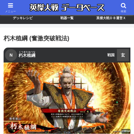
最新バージョン情報
武将ランキング
カードリスト
メニュー
検索
デッキレシピ
戦器一覧
英傑大戦ＤＢ運営Ｘ
朽木稙綱 (奮激突破戦法)
くつきたねつな
N
玄
朽木稙綱
戦国