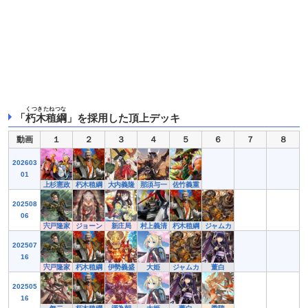
くつきたねつな
「
朽木稙綱
」を採用した頂上デッキ
動画
１
２
３
４
５
６
７
８
202603
01
上杉憲政
朽木稙綱
大内義隆
那須与一
佐竹義重
202508
06
宍戸隆家
ジョーン
新庄局
村上義清
朽木稙綱
ジャムカ
202507
16
宍戸隆家
朽木稙綱
伊勢義盛
大姫
ジャムカ
董白
202505
16