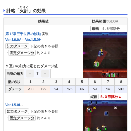
かけい
計略「
火計
」の効果
効果値
効果範囲
縦幅
４.６部隊分
第１弾 三千世界の波動
実装
Ver.1.0.0A
～
Ver.1.5.0H
知力ダメージ
下記の表
を参照
固定ダメージ分
約２４％
互いの知力に応じたダメージ値
－
＋
自身の知力
7
敵の知力
1
2
3
4
5
6
7
8
ダメージ
200
129
94
76.5
66
59
54
50.3
縦幅
５.０部隊分▲
Ver.1.5.0I
～
知力ダメージ
下記の表
を参照
固定ダメージ分
約２４％