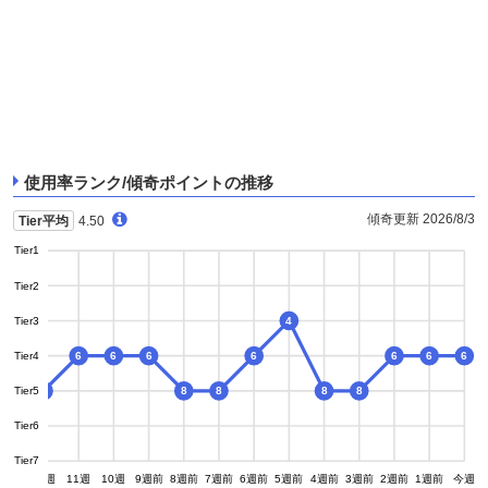
使用率ランク/傾奇ポイントの推移
傾奇更新 2026/8/3
Tier平均
4.50
Tier1
Tier2
Tier3
4
Tier4
6
6
6
6
6
6
6
Tier5
8
8
8
8
8
8
Tier6
Tier7
13週
12週
11週
10週
9週前
8週前
7週前
6週前
5週前
4週前
3週前
2週前
1週前
今週