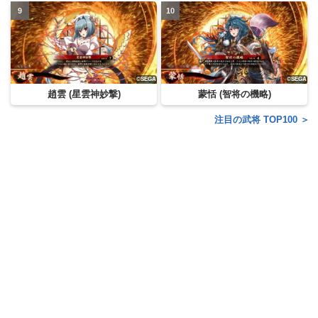
趙雲 (星雲神妙撃)
蒙恬 (智将の機略)
注目の武将 TOP100 ＞