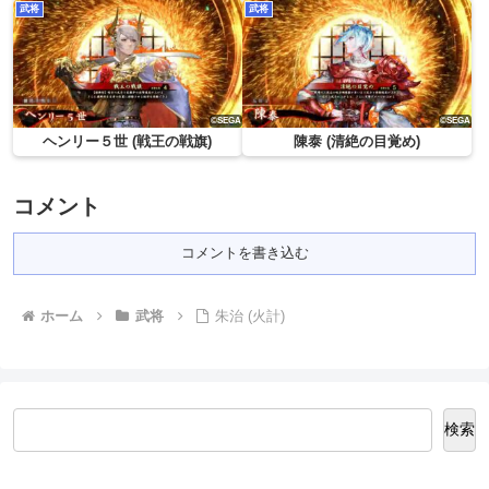
武将
武将
ヘンリー５世 (戦王の戦旗)
陳泰 (清絶の目覚め)
コメント
コメントを書き込む
ホーム
武将
朱治 (火計)
検索