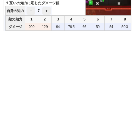
互いの知力に応じたダメージ値
－
＋
自身の知力
7
敵の知力
1
2
3
4
5
6
7
8
ダメージ
200
129
94
76.5
66
59
54
50.3