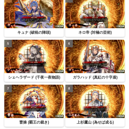
キュナ (破暁の陣頭)
ネロ帝 (対極の芸術)
シェヘラザード (千夜一夜物語)
ガラハッド (真紅の十字盾)
曹操 (覇王の裁き)
上杉鷹山 (為せば成る)