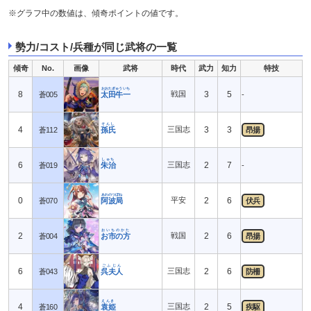
※グラフ中の数値は、傾奇ポイントの値です。
勢力/コスト/兵種が同じ武将の一覧
傾奇
No.
画像
武将
時代
武力
知力
特技
おおたぎゅういち
8
戦国
3
5
蒼005
太田牛一
-
そんし
4
三国志
3
3
蒼112
孫氏
昂揚
しゅち
6
三国志
2
7
蒼019
朱治
-
あわのつぼね
0
平安
2
6
蒼070
阿波局
伏兵
おいちのかた
2
戦国
2
6
蒼004
お市の方
昂揚
ごふじん
6
三国志
2
6
蒼043
呉夫人
防柵
えんき
4
三国志
2
5
蒼160
袁姫
疾駆