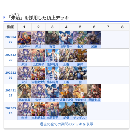
しゅち
「
朱治
」を採用した頂上デッキ
動画
１
２
３
４
５
６
７
８
202604
27
太田牛一
朱治
程普
由宇喜一
兪河
呂蒙
202512
30
朱治
土肥実平
北条時房
王翦
蒙武
202512
06
朱治
吉村虎太郎
北条時房
王翦
信
202411
27
坂本龍馬
朱治
由宇喜一
近藤長次郎
孫策伯符
華陽太后
202409
29
朱治
吉村虎太郎
土肥実平
胡傷
チンギス・ハン
過去の全ての期間のデッキを表示