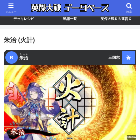
最新バージョン情報
武将ランキング
カードリスト
メニュー
検索
デッキレシピ
戦器一覧
英傑大戦ＤＢ運営Ｘ
朱治 (火計)
しゅち
R
蒼
朱治
三国志