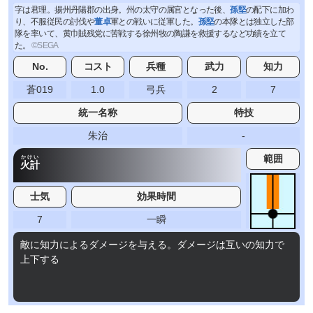
字は君理。揚州丹陽郡の出身。州の太守の属官となった後、
孫堅
の配下に加わ
り、不服従民の討伐や
董卓
軍との戦いに従軍した。
孫堅
の本隊とは独立した部
隊を率いて、黄巾賊残党に苦戦する徐州牧の陶謙を救援するなど功績を立て
た。
No.
コスト
兵種
武力
知力
蒼019
1.0
弓兵
2
7
統一名称
特技
朱治
-
範囲
かけい
火計
士気
効果時間
7
一瞬
敵に知力によるダメージを与える。ダメージは互いの知力で
上下する