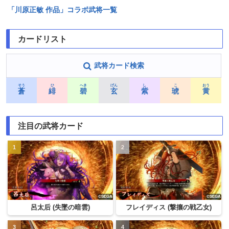
「川原正敏 作品」コラボ武将一覧
カードリスト
武将カード検索
そう
ひ
へき
げん
し
こ
おう
蒼
緋
碧
玄
紫
琥
黄
注目の武将カード
呂太后 (失墜の暗雲)
フレイディス (撃攘の戦乙女)