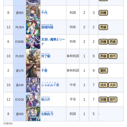
ちよ
8
戦国
2
3
蒼065
千代
防柵
そんけんちゅうぼう
12
特殊
2
2
PL054
孫権仲謀
昂揚
見習い魔導士リー
6
特殊
2
2
EX085
防柵
昂揚
ナ
かりょうてん
10
春秋戦国
1
9
PL003
河了貂
昂揚
技巧
しそ
2
春秋戦国
1
9
蒼178
子楚
覇気
シャルル７せい
10
中世
1
7
蒼148
シャルル７世
伏兵
大兵
まきのかた
12
平安
1
7
EX100
牧の方
防柵
技巧
いこまきつの
8
戦国
1
5
蒼040
生駒吉乃
-
©SEGA