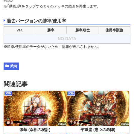
©SEGA
※｢動画｣列をタップするとそのデッキの動画を再生します。
過去バージョンの勝率/使用率
Ver.
勝率
勝率順位
使用率順位
NO DATA
※勝率/使用率のデータがないため、情報が表示されません。
武将
関連記事
武将
武将
張華 (宰相の秘計)
平重盛 (忠臣の昂陣)