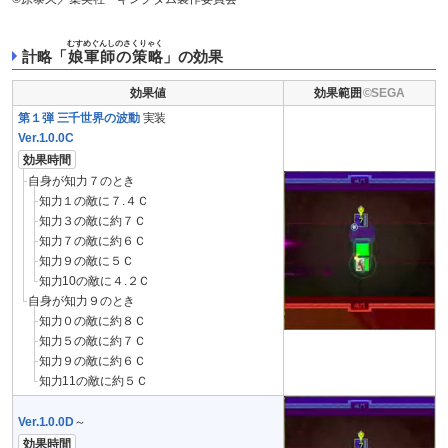
むすめぐんしのさくりゃく
計略「
娘軍師の策略
」の効果
効果値
効果範囲
第１弾 三千世界の波動
実装
Ver.1.0.0C
効果時間
自身が知力７のとき
知力１の敵に７.４Ｃ
知力３の敵に約７Ｃ
知力７の敵に約６Ｃ
知力９の敵に５Ｃ
知力10の敵に４.２Ｃ
自身が知力９のとき
知力０の敵に約８Ｃ
知力５の敵に約７Ｃ
知力９の敵に約６Ｃ
知力11の敵に約５Ｃ
Ver.1.0.0D
～
効果時間