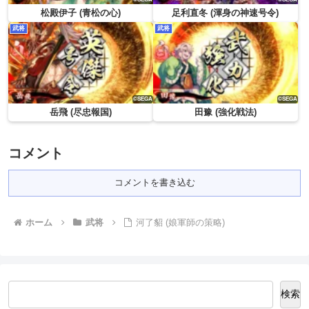
松殿伊子 (青松の心)
足利直冬 (渾身の神速号令)
武将
武将
岳飛 (尽忠報国)
田豫 (強化戦法)
コメント
コメントを書き込む
ホーム
武将
河了貂 (娘軍師の策略)
検索