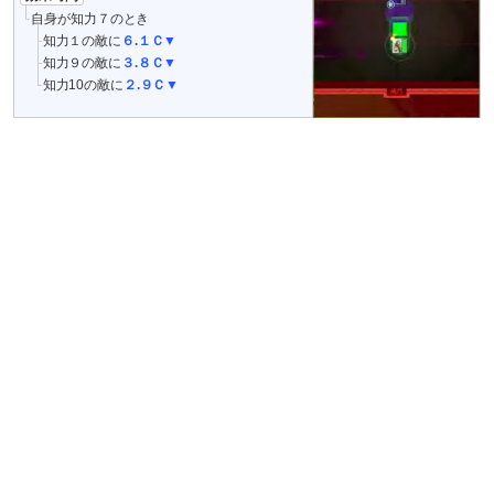
自身が知力７のとき
知力１の敵に
６.１Ｃ▼
知力９の敵に
３.８Ｃ▼
知力10の敵に
２.９Ｃ▼