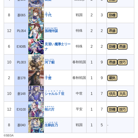
ちよ
8
戦国
2
3
蒼065
千代
防柵
そんけんちゅうぼう
12
特殊
2
2
PL054
孫権仲謀
昂揚
見習い魔導士リー
6
特殊
2
2
EX085
防柵
昂揚
ナ
かりょうてん
10
春秋戦国
1
9
PL003
河了貂
昂揚
技巧
しそ
2
春秋戦国
1
9
蒼178
子楚
覇気
シャルル７せい
10
中世
1
7
蒼148
シャルル７世
伏兵
大兵
まきのかた
12
平安
1
7
EX100
牧の方
防柵
技巧
いこまきつの
8
戦国
1
5
蒼040
生駒吉乃
-
©SEGA