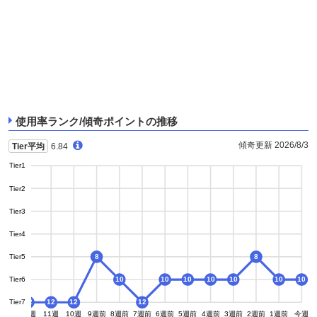
使用率ランク/傾奇ポイントの推移
傾奇更新 2026/8/3
Tier平均
6.84
Tier1
Tier2
Tier3
Tier4
Tier5
8
8
Tier6
10
10
10
10
10
10
10
Tier7
12
12
12
12
12
13週
12週
11週
10週
9週前
8週前
7週前
6週前
5週前
4週前
3週前
2週前
1週前
今週