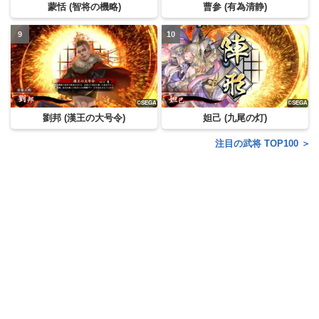
蒙恬 (智将の機略)
曹参 (有為清静)
劉邦 (漢王の大号令)
妲己 (九尾の灯)
注目の武将 TOP100 ＞