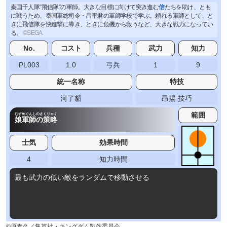
秦国千人隊”飛信隊”の軍師。大きな目標に向けて突き進む
信
たちを助け、とも
に戦うため、秦国軍総司令・昌平君の軍師学校で学ぶ。頼れる軍師として、と
きに飛信隊を快進撃に導き、ときに危機から救うなど、大きな戦力になってい
る。
No.
コスト
兵種
武力
知力
PL003
1.0
弓兵
1
9
統一名称
特技
河了貂
昂揚 技巧
範囲
むすめぐんしのさくりゃく
娘軍師の策略
士気
効果時間
4
知力時間
最も武力の低い敵をランダムで移動させる
©原泰久／集英社・キングダム製作委員会