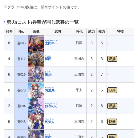
※グラフ中の数値は、傾奇ポイントの値です。
勢力/コスト/兵種が同じ武将の一覧
傾奇
No.
画像
武将
時代
武力
知力
特技
おおたぎゅういち
8
戦国
3
5
蒼005
太田牛一
-
そんし
4
三国志
3
3
蒼112
孫氏
昂揚
しゅち
6
三国志
2
7
蒼019
朱治
-
あわのつぼね
0
平安
2
6
蒼070
阿波局
伏兵
おいちのかた
2
戦国
2
6
蒼004
お市の方
昂揚
ごふじん
6
三国志
2
6
蒼043
呉夫人
防柵
えんき
4
三国志
2
5
蒼160
袁姫
疾駆