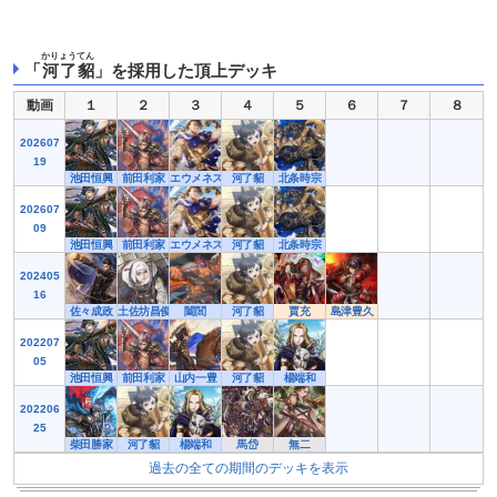
かりょうてん
「
河了貂
」を採用した頂上デッキ
動画
１
２
３
４
５
６
７
８
202607
19
池田恒興
前田利家
エウメネス
河了貂
北条時宗
202607
09
池田恒興
前田利家
エウメネス
河了貂
北条時宗
202405
16
佐々成政
土佐坊昌俊
闔閭
河了貂
賈充
島津豊久
202207
05
池田恒興
前田利家
山内一豊
河了貂
楊端和
202206
25
柴田勝家
河了貂
楊端和
馬岱
無二
過去の全ての期間のデッキを表示