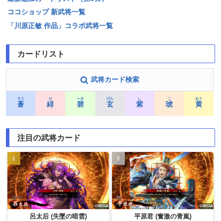
ココショップ 新武将一覧
「川原正敏 作品」コラボ武将一覧
カードリスト
武将カード検索
そう
ひ
へき
げん
し
こ
おう
蒼
緋
碧
玄
紫
琥
黄
注目の武将カード
呂太后 (失墜の暗雲)
平原君 (奮激の青嵐)