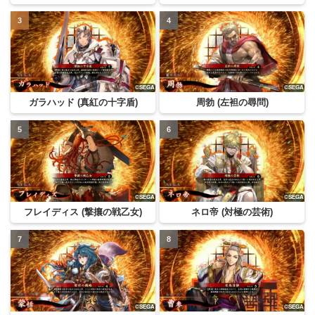
ガラハッド (真紅の十字盾)
周勃 (左袒の尋問)
フレイディス (撃攘の戦乙女)
ネロ帝 (対極の芸術)