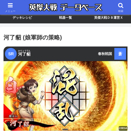
最新バージョン情報
武将ランキング
カードリスト
メニュー
検索
デッキレシピ
戦器一覧
英傑大戦ＤＢ運営Ｘ
河了貂 (娘軍師の策略)
かりょうてん
SR
蒼
河了貂
春秋戦国