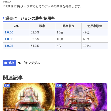
©SEGA
※｢動画｣列をタップするとそのデッキの動画を再生します。
過去バージョンの勝率/使用率
Ver.
勝率
勝率順位
使用率順位
1.0.0C
52.5%
15位
47位
1.0.0D
52.5%
10位
65位
1.0.0E
54.3%
4位
101位
武将
『キングダム』
関連記事
武将
武将