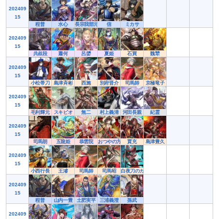
202409
15
程普
水心
長宗我部元親
信
ミカサ
202409
15
共叔段
蕭何
呂嬃
夏姫
石買
魏犨
202409
15
小松帯刀
島津斉彬
西施
別府晋介
司馬師
京極竜子
202409
15
毛利輝元
スキピオ
無二
村上義清
河田長親
紀霊
202409
15
司馬朗
五龍姫
恭雲院
おつやの方
賈充
島津豊久
202409
15
小西行長
王濬
司馬師
司馬昭
白夜刀のカンナ
202409
15
程普
山内一豊
土肥実平
三浦義澄
孫武
202409