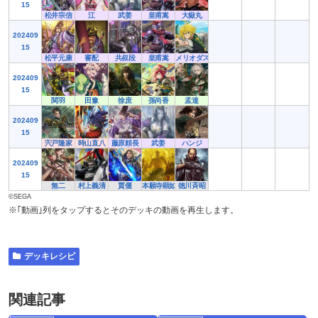
15
松井宗信
江
武姜
皇甫嵩
大嶽丸
202409
15
松平元康
審配
共叔段
皇甫嵩
メリオダス
202409
15
関羽
田豫
徐庶
孫尚香
孟達
202409
15
宍戸隆家
時山直八
藤原頼長
武姜
ハンジ
202409
15
無二
村上義清
賈偃
本願寺顕如
徳川斉昭
©SEGA
※｢動画｣列をタップするとそのデッキの動画を再生します。
デッキレシピ
関連記事