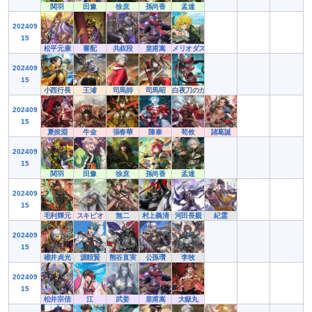
関羽
田豫
徐庶
孫尚香
孟達
202409
15
松平元康
審配
共叔段
皇甫嵩
メリオダス
202409
15
小西行長
王濬
司馬師
司馬昭
白夜刀のカンナ
202409
15
夏侯淵
牛金
張春華
陳泰
荀攸
諸葛誕
202409
15
関羽
田豫
徐庶
孫尚香
孟達
202409
15
毛利輝元
スキピオ
無二
村上義清
河田長親
紀霊
202409
15
碓井貞光
源頼賢
熊谷直実
公孫瓚
李牧
202409
15
松井宗信
江
武姜
皇甫嵩
大嶽丸