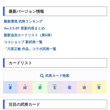
最新バージョン情報
最新環境 武将ランキング
Ver.3.5.0F 更新内容まとめ
最新追加カードリスト（第6弾）
ココショップ 新武将一覧
「川原正敏 作品」コラボ武将一覧
カードリスト
武将カード検索
そう
ひ
へき
げん
し
こ
おう
蒼
緋
碧
玄
紫
琥
黄
注目の武将カード