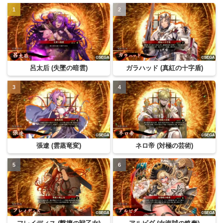
呂太后 (失墜の暗雲)
ガラハッド (真紅の十字盾)
張遼 (雲蒸竜変)
ネロ帝 (対極の芸術)