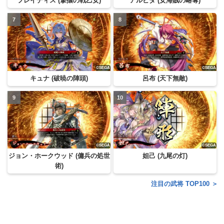
フレイディス (撃攘の戦乙女)
アルビダ (女海賊の略奪)
キュナ (破暁の陣頭)
呂布 (天下無敵)
ジョン・ホークウッド (傭兵の処世
妲己 (九尾の灯)
術)
注目の武将 TOP100 ＞