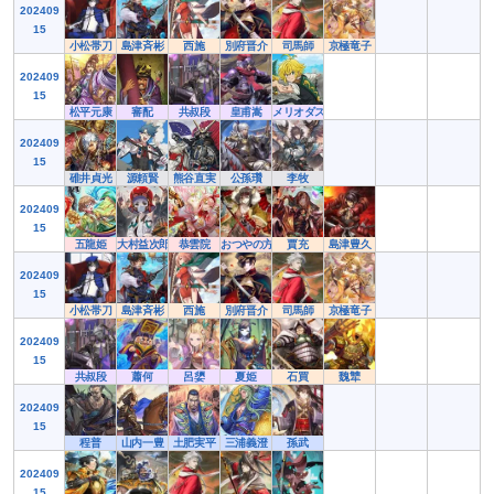
202409
15
小松帯刀
島津斉彬
西施
別府晋介
司馬師
京極竜子
202409
15
松平元康
審配
共叔段
皇甫嵩
メリオダス
202409
15
碓井貞光
源頼賢
熊谷直実
公孫瓚
李牧
202409
15
五龍姫
大村益次郎
恭雲院
おつやの方
賈充
島津豊久
202409
15
小松帯刀
島津斉彬
西施
別府晋介
司馬師
京極竜子
202409
15
共叔段
蕭何
呂嬃
夏姫
石買
魏犨
202409
15
程普
山内一豊
土肥実平
三浦義澄
孫武
202409
15