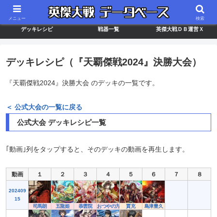
最新バージョン情報
武将ランキング
カードリスト
メニュー
検索
デッキレシピ
戦器一覧
英傑大戦ＤＢ運営Ｘ
デッキレシピ（『天覇傑戦2024』決勝大会）
『天覇傑戦2024』決勝大会 のデッキの一覧です。
＜ 公式大会の一覧に戻る
公式大会 デッキレシピ一覧
｢動画｣列をタップすると、そのデッキの動画を再生します。
動画
１
２
３
４
５
６
７
８
202409
15
司馬朗
五龍姫
恭雲院
おつやの方
賈充
島津豊久