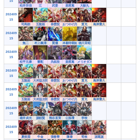
15
松井宗信
江
武姜
皇甫嵩
大嶽丸
202409
15
司馬朗
五龍姫
恭雲院
おつやの方
賈充
島津豊久
202409
15
無二
村上義清
賈偃
本願寺顕如
徳川斉昭
202409
15
松平元康
審配
共叔段
皇甫嵩
メリオダス
202409
15
五龍姫
大村益次郎
恭雲院
おつやの方
賈充
島津豊久
202409
15
五龍姫
大村益次郎
恭雲院
おつやの方
賈充
島津豊久
202409
15
碓井貞光
源頼賢
熊谷直実
公孫瓚
李牧
202409
15
夏侯淵
牛金
張春華
陳泰
荀攸
諸葛誕