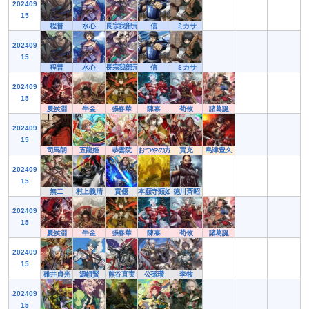
202409
15
程普
水心
長宗我部元親
信
ミカサ
202409
15
程普
水心
長宗我部元親
信
ミカサ
202409
15
夏侯淵
牛金
張春華
陳泰
荀攸
諸葛誕
202409
15
司馬朗
五龍姫
恭雲院
おつやの方
賈充
島津豊久
202409
15
無二
村上義清
賈偃
本願寺顕如
徳川斉昭
202409
15
夏侯淵
牛金
張春華
陳泰
荀攸
諸葛誕
202409
15
碓井貞光
源頼賢
熊谷直実
公孫瓚
李牧
202409
15