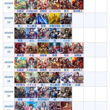
202409
15
五龍姫
大村益次郎
恭雲院
おつやの方
賈充
島津豊久
202409
15
無二
村上義清
賈偃
本願寺顕如
徳川斉昭
202409
15
程普
水心
長宗我部元親
信
ミカサ
202409
15
夏侯淵
牛金
張春華
陳泰
荀攸
諸葛誕
202409
15
五龍姫
大村益次郎
恭雲院
おつやの方
賈充
島津豊久
202409
15
毛利輝元
スキピオ
無二
村上義清
河田長親
紀霊
202409
15
程普
水心
長宗我部元親
信
ミカサ
202409