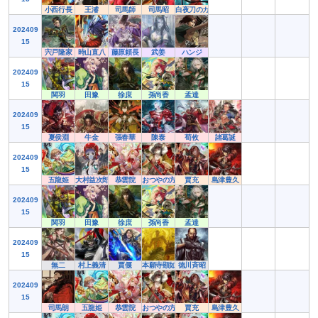
小西行長
王濬
司馬師
司馬昭
白夜刀のカンナ
202409
15
宍戸隆家
時山直八
藤原頼長
武姜
ハンジ
202409
15
関羽
田豫
徐庶
孫尚香
孟達
202409
15
夏侯淵
牛金
張春華
陳泰
荀攸
諸葛誕
202409
15
五龍姫
大村益次郎
恭雲院
おつやの方
賈充
島津豊久
202409
15
関羽
田豫
徐庶
孫尚香
孟達
202409
15
無二
村上義清
賈偃
本願寺顕如
徳川斉昭
202409
15
司馬朗
五龍姫
恭雲院
おつやの方
賈充
島津豊久