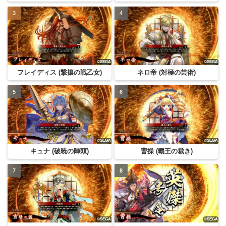
フレイディス (撃攘の戦乙女)
ネロ帝 (対極の芸術)
キュナ (破暁の陣頭)
曹操 (覇王の裁き)