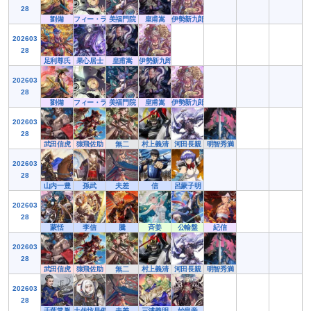
28
劉備
フィー・ラプンツェル
美福門院
皇甫嵩
伊勢新九郎
202603
28
足利尊氏
果心居士
皇甫嵩
伊勢新九郎
202603
28
劉備
フィー・ラプンツェル
美福門院
皇甫嵩
伊勢新九郎
202603
28
武田信虎
猿飛佐助
無二
村上義清
河田長親
明智秀満
202603
28
山内一豊
孫武
夫差
信
呂蒙子明
202603
28
蒙恬
李信
騰
斉姜
公輸盤
紀信
202603
28
武田信虎
猿飛佐助
無二
村上義清
河田長親
明智秀満
202603
28
千葉常胤
土佐坊昌俊
夫差
三浦義明
始皇帝