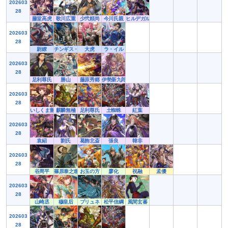
202603
28
藤堂高虎
歌川広重
少弐頼尚
今川氏親
ヒルデガルト
202603
28
尉繚
チンギス・ハン
大虎
ラ・イル
202603
28
足利尊氏
勝山
藤原秀郷
伊勢新九郎
202603
28
いしくま童子
麒麟無極
足利尊氏
土蜘蛛
紅葉
202603
28
袁紹
劉氏
葛飾北斎
張良
韓非
202603
28
谷周平
篠原泰之進
お玉の方
廖化
祝融
孟優
202603
28
山崎丞
穆皇后
ブリュネ
松平信綱
風間玄蕃
202603
28