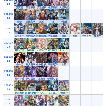
28
源実朝
三善康信
安達盛長
中原親能
大祝鶴姫
202603
28
程普
土肥実平
孫武
信
神谷薫
202603
28
由宇喜一
生駒吉乃
近藤長次郎
大庭景親
周姫
貂蝉
伊勢貞孝
慶寿院
202603
28
沖田総司
関銀屏
お里佐の方
徳川家光
モルガン
202603
28
小侍従
細川藤孝
山中鹿之助
明智秀満
お船
202603
28
足利尊氏
果心居士
皇甫嵩
伊勢新九郎
202603
28
徳川家光
原田左之助
ディアンヌ
モルガン
お振の方
202603
28