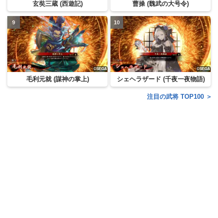
玄奘三蔵 (西遊記)
曹操 (魏武の大号令)
毛利元就 (謀神の掌上)
シェヘラザード (千夜一夜物語)
注目の武将 TOP100 ＞