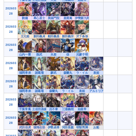
202603
28
劉備
果心居士
美福門院
皇甫嵩
伊勢新九郎
202603
28
王元姫
新田義貞
船田義昌
新田義宗
沢下条張
202603
28
山内一豊
孫武
夫差
信
呂蒙子明
202603
28
福岡孝弟
諸葛瑾
蒙武
森蘭丸
ラ・イル
袁姫
202603
28
福岡孝弟
諸葛瑾
森蘭丸
ラ・イル
袁姫
アルトリア・ペンドラゴン
202603
28
千葉常胤
土佐坊昌俊
呂不韋
三浦義明
始皇帝
202603
28
武田信虎
猿飛佐助
伊勢貞孝
河田長親
明智秀満
お船
202603