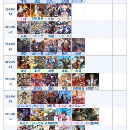
朱治
孫堅
呉夫人
太史慈
ジャンヌ・アシェット
202603
28
ハオ
関羽雲長
先軫
ベアトリス
202603
28
呂姫
ラゲルタ
木蘭
ミカ・ドミナンスⅢ
202603
28
程普
山内一豊
土肥実平
孫武
夫差
202603
28
黄忠
劉封
馬謖
廖化
劉備
202603
28
無二
源為朝
董白
季隗
四条隆資
石動雷十太
202603
28
ジャンヌ・ダルク
フランソワ１世
城長茂
トマス・ホランド
アリエノール
202603
28
谷周平
お玉の方
伊東悌次郎
江
ハンジ
仙石権兵衛