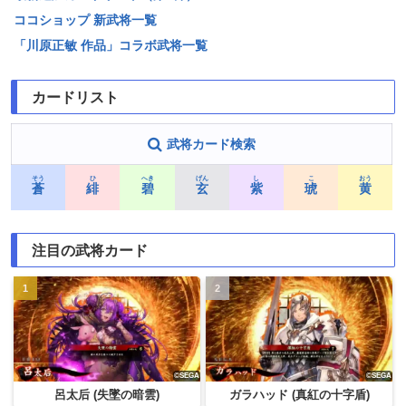
ココショップ 新武将一覧
「川原正敏 作品」コラボ武将一覧
カードリスト
武将カード検索
そう
ひ
へき
げん
し
こ
おう
蒼
緋
碧
玄
紫
琥
黄
注目の武将カード
呂太后 (失墜の暗雲)
ガラハッド (真紅の十字盾)