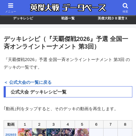
最新バージョン情報
武将ランキング
カードリスト
メニュー
検索
デッキレシピ
戦器一覧
英傑大戦ＤＢ運営Ｘ
デッキレシピ（『天覇傑戦2026』予選 全国一
斉オンライントーナメント 第3回）
『天覇傑戦2026』予選 全国一斉オンライントーナメント 第3回 の
デッキの一覧です。
＜ 公式大会の一覧に戻る
公式大会 デッキレシピ一覧
｢動画｣列をタップすると、そのデッキの動画を再生します。
動画
１
２
３
４
５
６
７
８
202603