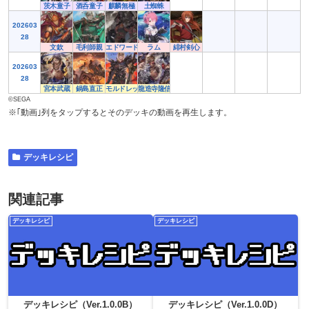
茨木童子
酒呑童子
麒麟無極
土蜘蛛
202603
28
文欽
毛利師親
エドワード黒太子
ラム
緋村剣心
202603
28
宮本武蔵
鍋島直正
モルドレッド
龍造寺隆信
©SEGA
※｢動画｣列をタップするとそのデッキの動画を再生します。
デッキレシピ
関連記事
デッキレシピ
デッキレシピ
デッキレシピ（Ver.1.0.0B）
デッキレシピ（Ver.1.0.0D）