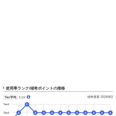
使用率ランク/傾奇ポイントの推移
傾奇更新 2026/8/3
Tier平均
3.14
Tier1
0
Tier2
4
4
4
4
4
4
4
4
4
4
4
4