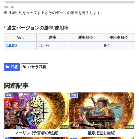
©SEGA
※｢動画｣列をタップするとそのデッキの動画を再生します。
過去バージョンの勝率/使用率
Ver.
勝率
勝率順位
使用率順位
1.6.0D
51.4%
-
9位
武将
バサラ武将
関連記事
武将
武将
マーリン (予言者の戦旗)
龐煖 (道法自然)