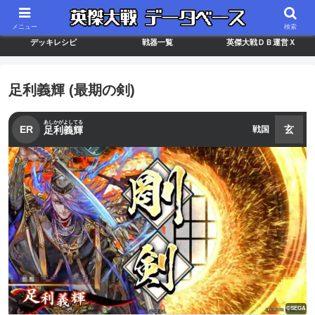
最新バージョン情報
武将ランキング
カードリスト
メニュー
検索
デッキレシピ
戦器一覧
英傑大戦ＤＢ運営Ｘ
足利義輝 (最期の剣)
あしかがよしてる
ER
玄
足利義輝
戦国