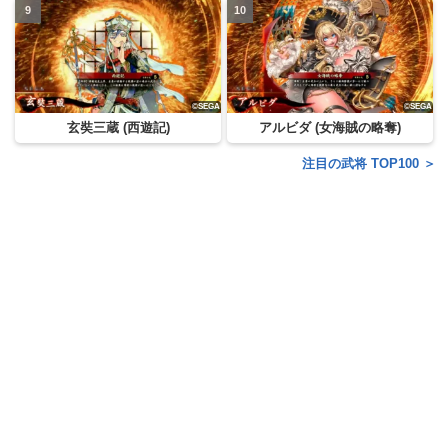
玄奘三蔵 (西遊記)
アルビダ (女海賊の略奪)
注目の武将 TOP100 ＞