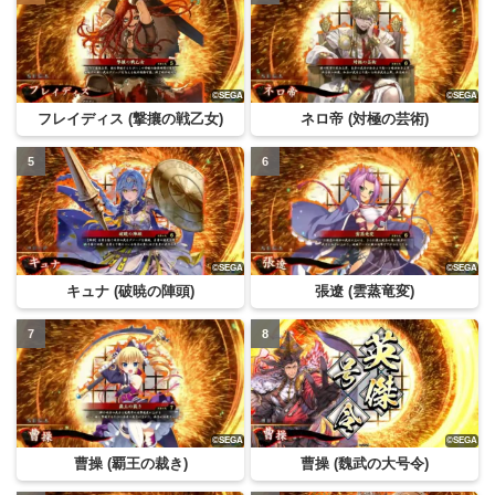
フレイディス (撃攘の戦乙女)
ネロ帝 (対極の芸術)
キュナ (破暁の陣頭)
張遼 (雲蒸竜変)
曹操 (覇王の裁き)
曹操 (魏武の大号令)