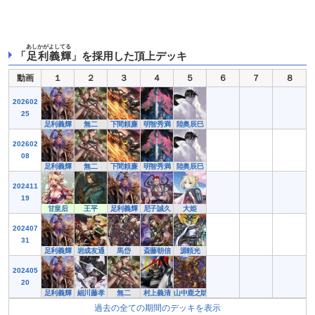
あしかがよしてる
「
足利義輝
」を採用した頂上デッキ
動画
１
２
３
４
５
６
７
８
202602
25
足利義輝
無二
下間頼廉
明智秀満
陸奥辰巳
202602
08
足利義輝
無二
下間頼廉
明智秀満
陸奥辰巳
202411
19
甘皇后
王平
足利義輝
尼子誠久
大姫
202407
31
足利義輝
岩成友通
馬岱
斎藤朝信
源頼光
202405
20
足利義輝
細川藤孝
無二
村上義清
山中鹿之助
過去の全ての期間のデッキを表示