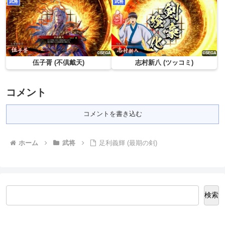
武将
武将
伍子胥 (不倶戴天)
志村新八 (ツッコミ)
コメント
コメントを書き込む
ホーム
武将
足利義輝 (最期の剣)
検索