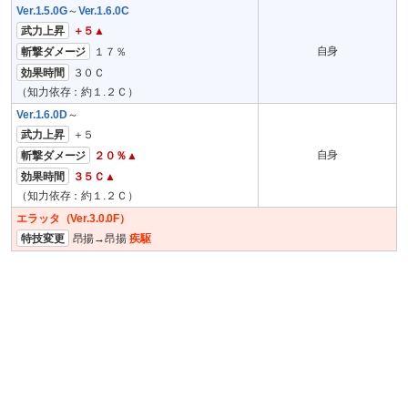
Ver.1.5.0G
～
Ver.1.6.0C
武力上昇
＋５▲
自身
斬撃ダメージ
１７％
効果時間
３０Ｃ
（知力依存：約１.２Ｃ）
Ver.1.6.0D
～
武力上昇
＋５
自身
斬撃ダメージ
２０％▲
効果時間
３５Ｃ▲
（知力依存：約１.２Ｃ）
エラッタ（
Ver.3.0.0F
）
特技変更
昂揚→昂揚
疾駆