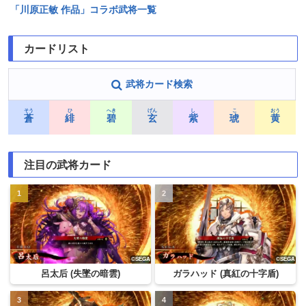
「川原正敏 作品」コラボ武将一覧
カードリスト
武将カード検索
そう
ひ
へき
げん
し
こ
おう
蒼
緋
碧
玄
紫
琥
黄
注目の武将カード
呂太后 (失墜の暗雲)
ガラハッド (真紅の十字盾)