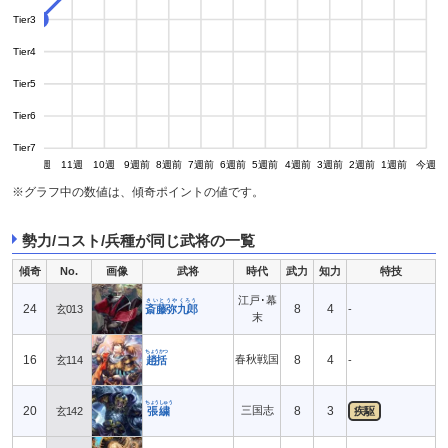
Tier3
8
Tier4
Tier5
Tier6
Tier7
13週
12週
11週
10週
9週前
8週前
7週前
6週前
5週前
4週前
3週前
2週前
1週前
今週
※グラフ中の数値は、傾奇ポイントの値です。
勢力/コスト/兵種が同じ武将の一覧
傾奇
No.
画像
武将
時代
武力
知力
特技
江戸･幕
さいとうやくろう
24
8
4
玄013
斎藤弥九郎
-
末
ちょうかつ
16
春秋戦国
8
4
玄114
趙括
-
ちょうしゅう
20
三国志
8
3
玄142
張繍
疾駆