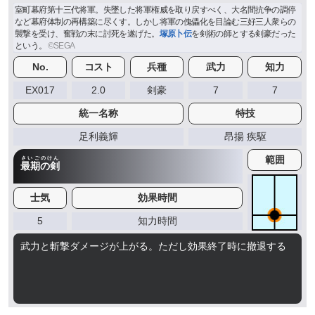
室町幕府第十三代将軍。失墜した将軍権威を取り戻すべく、大名間抗争の調停
など幕府体制の再構築に尽くす。しかし将軍の傀儡化を目論む三好三人衆らの
襲撃を受け、奮戦の末に討死を遂げた。
塚原卜伝
を剣術の師とする剣豪だった
という。
No.
コスト
兵種
武力
知力
EX017
2.0
剣豪
7
7
統一名称
特技
足利義輝
昂揚 疾駆
範囲
さいごのけん
最期の剣
士気
効果時間
5
知力時間
武力と斬撃ダメージが上がる。ただし効果終了時に撤退する