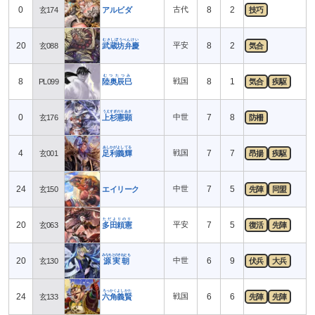
0
古代
8
2
玄174
アルビダ
技巧
むさしぼうべんけい
20
平安
8
2
玄088
武蔵坊弁慶
気合
むつたつみ
8
戦国
8
1
PL099
陸奥辰巳
気合
疾駆
うえすぎのりあき
0
中世
7
8
玄176
上杉憲顕
防柵
あしかがよしてる
4
戦国
7
7
玄001
足利義輝
昂揚
疾駆
24
中世
7
5
玄150
エイリーク
先陣
同盟
ただよりのり
20
平安
7
5
玄063
多田頼憲
復活
先陣
みなもとのさねとも
20
中世
6
9
玄130
源実朝
伏兵
大兵
ろっかくよしかた
24
戦国
6
6
玄133
六角義賢
先陣
先陣