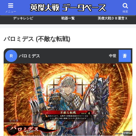
最新バージョン情報
武将ランキング
カードリスト
メニュー
検索
デッキレシピ
戦器一覧
英傑大戦ＤＢ運営Ｘ
パロミデス (不敵な転戦)
R
パロミデス
蒼
中世