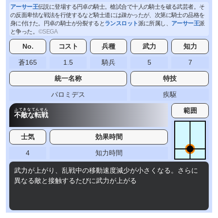
アーサー王
伝説に登場する円卓の騎士。槍試合で十人の騎士を破る武芸者。そ
の反面卑怯な戦法を行使するなど騎士道には疎かったが、次第に騎士の品格を
身に付けた。円卓の騎士が分裂すると
ランスロット
派に所属し、
アーサー王
派
と争った。
No.
コスト
兵種
武力
知力
蒼165
1.5
騎兵
5
7
統一名称
特技
パロミデス
疾駆
範囲
ふてきなてんせん
不敵な転戦
士気
効果時間
4
知力時間
武力が上がり、乱戦中の移動速度減少が小さくなる。さらに
異なる敵と接触するたびに武力が上がる