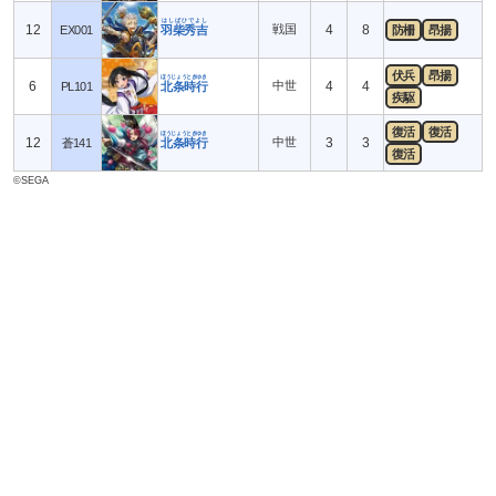
はしばひでよし
12
戦国
4
8
EX001
羽柴秀吉
防柵
昂揚
伏兵
昂揚
ほうじょうときゆき
6
中世
4
4
PL101
北条時行
疾駆
復活
復活
ほうじょうときゆき
12
中世
3
3
蒼141
北条時行
復活
©SEGA