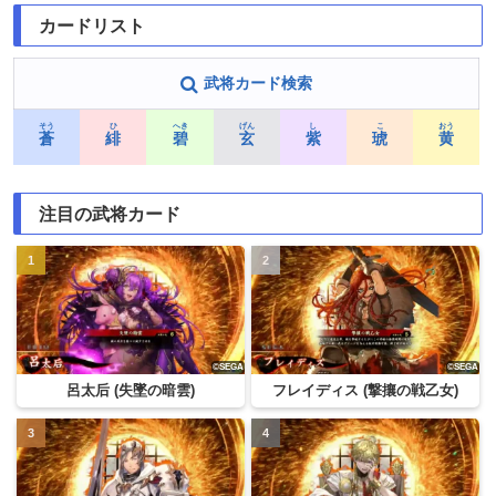
カードリスト
武将カード検索
そう
ひ
へき
げん
し
こ
おう
蒼
緋
碧
玄
紫
琥
黄
注目の武将カード
呂太后 (失墜の暗雲)
フレイディス (撃攘の戦乙女)