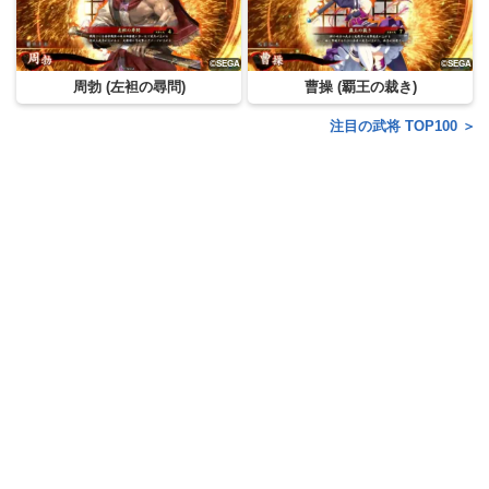
周勃 (左袒の尋問)
曹操 (覇王の裁き)
注目の武将 TOP100 ＞