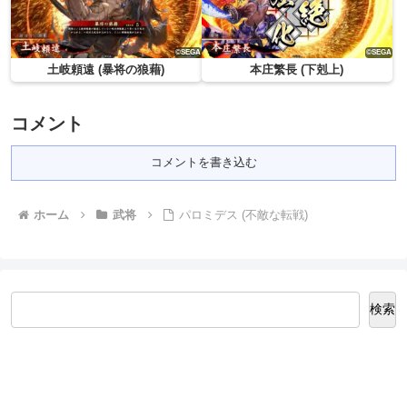
土岐頼遠 (暴将の狼藉)
本庄繁長 (下剋上)
コメント
コメントを書き込む
ホーム
武将
パロミデス (不敵な転戦)
検索