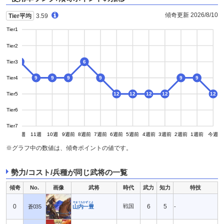
傾奇更新 2026/8/10
Tier平均
3.59
Tier1
Tier2
Tier3
6
6
6
Tier4
9
9
9
9
9
9
Tier5
12
12
12
12
12
Tier6
Tier7
13週
12週
11週
10週
9週前
8週前
7週前
6週前
5週前
4週前
3週前
2週前
1週前
今週
※グラフ中の数値は、傾奇ポイントの値です。
勢力/コスト/兵種が同じ武将の一覧
傾奇
No.
画像
武将
時代
武力
知力
特技
やまうちかずとよ
0
戦国
6
5
蒼035
山内一豊
-