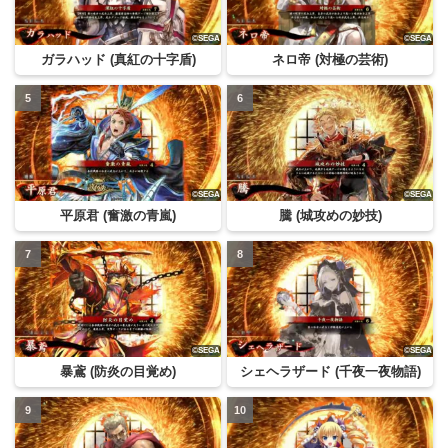
ガラハッド (真紅の十字盾)
ネロ帝 (対極の芸術)
平原君 (奮激の青嵐)
騰 (城攻めの妙技)
暴鳶 (防炎の目覚め)
シェヘラザード (千夜一夜物語)