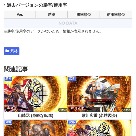
過去バージョンの勝率/使用率
Ver.
勝率
勝率順位
使用率順位
NO DATA
※勝率/使用率のデータがないため、情報が表示されません。
武将
関連記事
武将
武将
山崎丞 (身軽な転進)
歌川広重 (名勝図会)
武将
武将