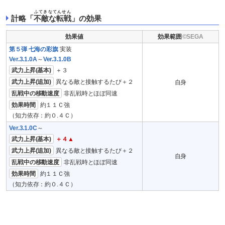
ふてきなてんせん
計略「
不敵な転戦
」の効果
効果値
効果範囲
第５弾 七海の彩旗
実装
Ver.3.1.0A
～
Ver.3.1.0B
武力上昇(基本)
＋３
武力上昇(追加)
異なる敵と接触するたび＋２
自身
乱戦中の移動速度
非乱戦時とほぼ同速
効果時間
約１１Ｃ強
（知力依存：約０.４Ｃ）
Ver.3.1.0C
～
武力上昇(基本)
＋４▲
武力上昇(追加)
異なる敵と接触するたび＋２
自身
乱戦中の移動速度
非乱戦時とほぼ同速
効果時間
約１１Ｃ強
（知力依存：約０.４Ｃ）