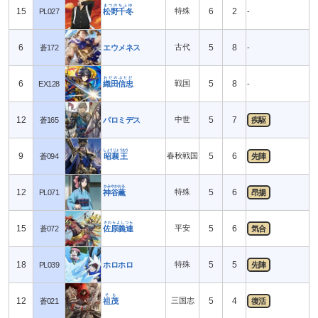
まつのちふゆ
15
特殊
6
2
PL027
松野千冬
-
6
古代
5
8
蒼172
エウメネス
-
おだのぶただ
6
戦国
5
8
EX128
織田信忠
-
12
中世
5
7
蒼165
パロミデス
疾駆
しょうじょうおう
9
春秋戦国
5
6
蒼094
昭襄王
先陣
かみやかおる
12
特殊
5
6
PL071
神谷薫
昂揚
さわらよしつら
15
平安
5
6
蒼072
佐原義連
気合
18
特殊
5
5
PL039
ホロホロ
先陣
そも
12
三国志
5
4
蒼021
祖茂
復活