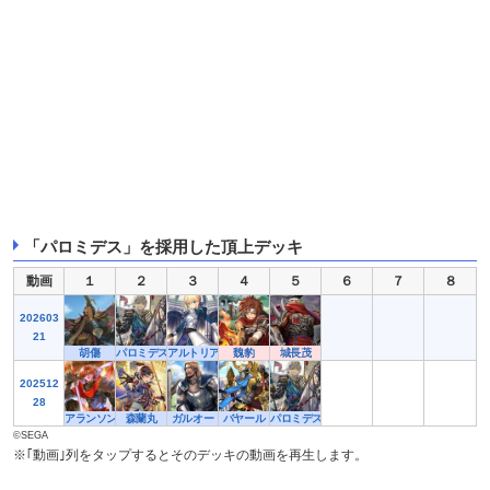
「パロミデス」を採用した頂上デッキ
動画
１
２
３
４
５
６
７
８
202603
21
胡傷
パロミデス
アルトリア・ペンドラゴン
魏豹
城長茂
202512
28
アランソン公
森蘭丸
ガルオー
バヤール
パロミデス
©SEGA
※｢動画｣列をタップするとそのデッキの動画を再生します。