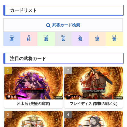
カードリスト
武将カード検索
そう
ひ
へき
げん
し
こ
おう
蒼
緋
碧
玄
紫
琥
黄
注目の武将カード
呂太后 (失墜の暗雲)
フレイディス (撃攘の戦乙女)