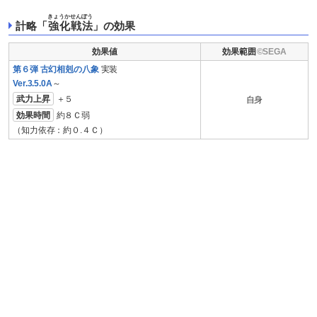
きょうかせんぽう
計略「
強化戦法
」の効果
効果値
効果範囲
第６弾 古幻相剋の八象
実装
Ver.3.5.0A
～
武力上昇
＋５
自身
効果時間
約８Ｃ弱
（知力依存：約０.４Ｃ）