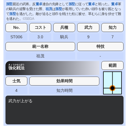
孫堅
親近の武将。反
董卓
連合の先鋒として
孫堅
に従って
董卓
と戦った。
董卓
軍
の騎兵の追撃を受けた際、
祖茂
は
孫堅
が着用していた赤い頭巾を被り囮となっ
て
孫堅
を逃がした。敵が迫ると頭巾を焼けた柱に被せ、草むらに身を伏せて難
を逃れた。
No.
コスト
兵種
武力
知力
ST006
3.0
騎兵
9
7
統一名称
特技
祖茂
-
範囲
きょうかせんぽう
強化戦法
士気
効果時間
4
知力時間
武力が上がる