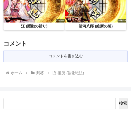
江 (躍動の祈り)
清河八郎 (維新の魁)
コメント
コメントを書き込む
ホーム
武将
祖茂 (強化戦法)
検索