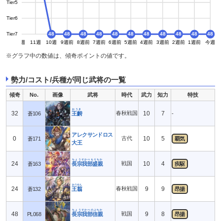
Tier5
Tier6
Tier7
48
48
48
48
48
48
48
48
48
48
48
13週
12週
11週
10週
9週前
8週前
7週前
6週前
5週前
4週前
3週前
2週前
1週前
今週
※グラフ中の数値は、傾奇ポイントの値です。
勢力/コスト/兵種が同じ武将の一覧
傾奇
No.
画像
武将
時代
武力
知力
特技
おうき
32
春秋戦国
10
7
蒼106
王齮
-
アレクサンドロス
0
古代
10
5
蒼171
覇気
大王
ちょうそかべもりちか
24
戦国
10
4
蒼163
長宗我部盛親
疾駆
おうせん
24
春秋戦国
9
9
蒼132
王翦
昂揚
ちょうそかべのぶちか
48
戦国
9
8
PL068
長宗我部信親
昂揚