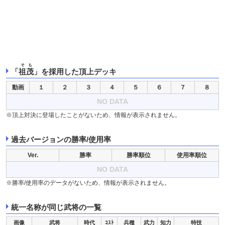
そも
「
祖茂
」を採用した頂上デッキ
動画
１
２
３
４
５
６
７
８
NO DATA
※頂上対決に登場したことがないため、情報が表示されません。
過去バージョンの勝率/使用率
Ver.
勝率
勝率順位
使用率順位
NO DATA
※勝率/使用率のデータがないため、情報が表示されません。
統一名称が同じ武将の一覧
画像
武将
時代
ｺｽﾄ
兵種
武力
知力
特技