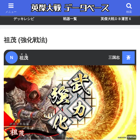
最新バージョン情報
武将ランキング
カードリスト
メニュー
検索
デッキレシピ
戦器一覧
英傑大戦ＤＢ運営Ｘ
祖茂 (強化戦法)
そも
N
蒼
祖茂
三国志