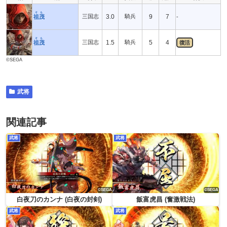
そも
三国志
3.0
騎兵
9
7
祖茂
-
そも
三国志
1.5
騎兵
5
4
祖茂
復活
©SEGA
武将
関連記事
武将
武将
白夜刀のカンナ (白夜の封剣)
飯富虎昌 (奮激戦法)
武将
武将