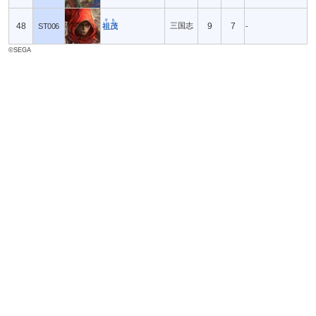
そも
48
三国志
9
7
ST006
祖茂
-
©SEGA