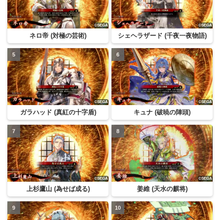
ネロ帝 (対極の芸術)
シェヘラザード (千夜一夜物語)
ガラハッド (真紅の十字盾)
キュナ (破暁の陣頭)
上杉鷹山 (為せば成る)
姜維 (天水の麒将)