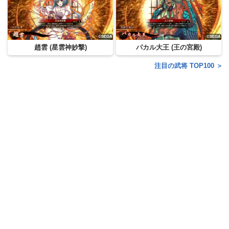
趙雲 (星雲神妙撃)
パカル大王 (王の宮殿)
注目の武将 TOP100 ＞