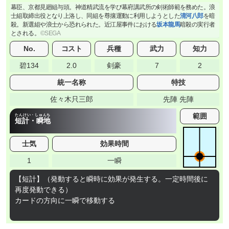
幕臣、京都見廻組与頭。神道精武流を学び幕府講武所の剣術師範を務めた。浪
士組取締出役となり上洛し、同組を尊攘運動に利用しようとした
清河八郎
を暗
殺。新選組や浪士から恐れられた。近江屋事件における
坂本龍馬
暗殺の実行者
とされる。
No.
コスト
兵種
武力
知力
碧134
2.0
剣豪
7
2
統一名称
特技
佐々木只三郎
先陣 先陣
範囲
たんけい・しゅんち
短計・瞬地
士気
効果時間
1
一瞬
【短計】（発動すると瞬時に効果が発生する。一定時間後に
再度発動できる）
カードの方向に一瞬で移動する