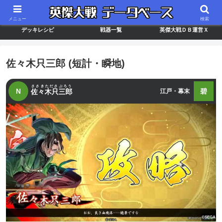
最新バージョン情報
武将ランキング
カードリスト
メニュー
検索
デッキレシピ
戦器一覧
英傑大戦ＤＢ運営Ｘ
佐々木只三郎 (短計・瞬地)
ささきたださぶろう
N
碧
佐々木只三郎
江戸・幕末