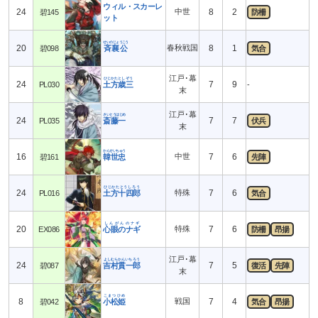
ウィル・スカーレ
24
中世
8
2
碧145
防柵
ット
せいのじょうこう
20
春秋戦国
8
1
碧098
斉襄公
気合
江戸･幕
ひじかたとしぞう
24
7
9
PL030
土方歳三
-
末
江戸･幕
さいとうはじめ
24
7
7
PL035
斎藤一
伏兵
末
かんせいちゅう
16
中世
7
6
碧161
韓世忠
先陣
ひじかたとうしろう
24
特殊
7
6
PL016
土方十四郎
気合
しんがんのナギ
20
特殊
7
6
EX086
心眼のナギ
防柵
昂揚
江戸･幕
よしむらかんいちろう
24
7
5
碧087
吉村貫一郎
復活
先陣
末
こまつひめ
8
戦国
7
4
碧042
小松姫
気合
昂揚