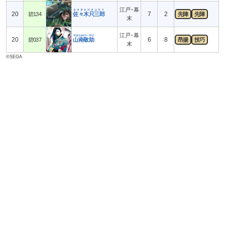
江戸･幕
ささきたださぶろう
20
7
2
碧134
佐々木只三郎
先陣
先陣
末
江戸･幕
やまなみけいすけ
20
6
8
碧037
山南敬助
昂揚
技巧
末
©SEGA