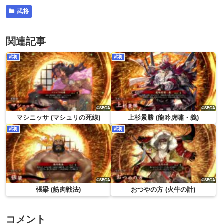
武将
関連記事
武将
武将
マシニッサ (マシュリの死線)
上杉景勝 (龍吟虎嘯・義)
武将
武将
張梁 (筋肉戦法)
おつやの方 (火牛の計)
コメント