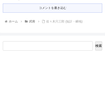
コメントを書き込む
ホーム
武将
佐々木只三郎 (短計・瞬地)
検索