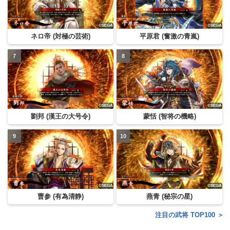
ネロ帝 (対極の芸術)
平原君 (奮激の青嵐)
劉邦 (漢王の大号令)
蒙恬 (智将の機略)
曹参 (有為清静)
燕青 (秘宗の星)
注目の武将 TOP100 ＞