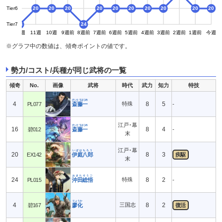
Tier6
20
20
20
20
20
20
20
20
20
20
Tier7
24
24
24
13週
12週
11週
10週
9週前
8週前
7週前
6週前
5週前
4週前
3週前
2週前
1週前
今週
※グラフ中の数値は、傾奇ポイントの値です。
勢力/コスト/兵種が同じ武将の一覧
傾奇
No.
画像
武将
時代
武力
知力
特技
さいとうはじめ
4
特殊
8
5
PL077
斎藤一
-
江戸･幕
さいとうはじめ
16
8
4
碧012
斎藤一
-
末
江戸･幕
いばはちろう
20
8
3
EX142
伊庭八郎
疾駆
末
おきたそうご
24
特殊
8
2
PL015
沖田総悟
-
りょうか
4
三国志
8
2
碧167
廖化
復活