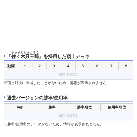
ささきたださぶろう
「
佐々木只三郎
」を採用した頂上デッキ
動画
１
２
３
４
５
６
７
８
NO DATA
※頂上対決に登場したことがないため、情報が表示されません。
過去バージョンの勝率/使用率
Ver.
勝率
勝率順位
使用率順位
NO DATA
※勝率/使用率のデータがないため、情報が表示されません。