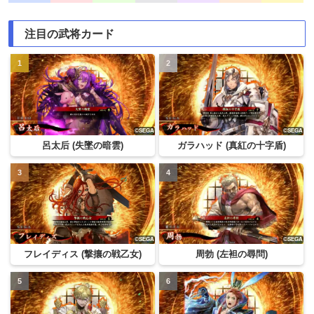
注目の武将カード
呂太后 (失墜の暗雲)
ガラハッド (真紅の十字盾)
フレイディス (撃攘の戦乙女)
周勃 (左袒の尋問)