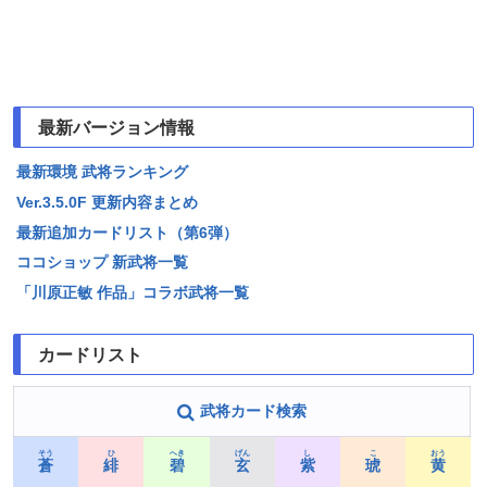
最新バージョン情報
最新環境 武将ランキング
Ver.3.5.0F 更新内容まとめ
最新追加カードリスト（第6弾）
ココショップ 新武将一覧
「川原正敏 作品」コラボ武将一覧
カードリスト
武将カード検索
そう
ひ
へき
げん
し
こ
おう
蒼
緋
碧
玄
紫
琥
黄