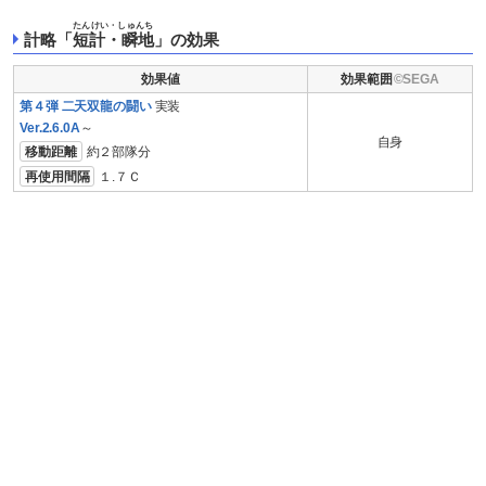
たんけい・しゅんち
計略「
短計・瞬地
」の効果
効果値
効果範囲
第４弾 二天双龍の闘い
実装
Ver.2.6.0A
～
自身
移動距離
約２部隊分
再使用間隔
１.７Ｃ