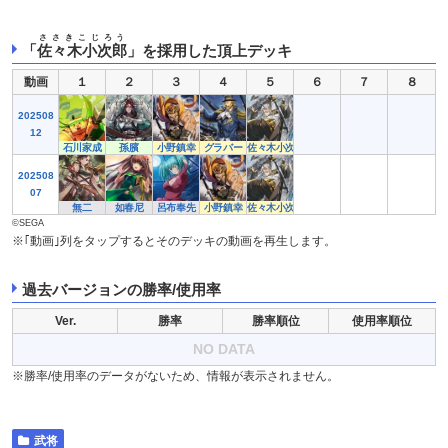
ささきこじろう
「
佐々木小次郎
」を採用した頂上デッキ
動画
１
２
３
４
５
６
７
８
202508
12
石川家成
孫臏
小野鎮幸
グラバー
佐々木小次郎
202508
07
無二
如春尼
呂布奉先
小野鎮幸
佐々木小次郎
©SEGA
※｢動画｣列をタップするとそのデッキの動画を再生します。
過去バージョンの勝率/使用率
Ver.
勝率
勝率順位
使用率順位
NO DATA
※勝率/使用率のデータがないため、情報が表示されません。
武将