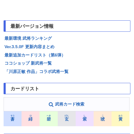
最新バージョン情報
最新環境 武将ランキング
Ver.3.5.0F 更新内容まとめ
最新追加カードリスト（第6弾）
ココショップ 新武将一覧
「川原正敏 作品」コラボ武将一覧
カードリスト
武将カード検索
そう
ひ
へき
げん
し
こ
おう
蒼
緋
碧
玄
紫
琥
黄