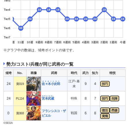
Tier3
Tier4
18
18
18
18
Tier5
24
24
24
24
24
24
24
24
Tier6
30
30
Tier7
13週
12週
11週
10週
9週前
8週前
7週前
6週前
5週前
4週前
3週前
2週前
1週前
今週
※グラフ中の数値は、傾奇ポイントの値です。
勢力/コスト/兵種が同じ武将の一覧
傾奇
No.
画像
武将
時代
武力
知力
特技
江戸･幕
ささきこじろう
24
9
4
黄019
佐々木小次郎
技巧
末
みやもとむさし
24
特殊
8
7
PL114
宮本武蔵
技巧
先陣
復活
昂揚
フランシスコ・ザ
0
戦国
6
8
黄068
ビエル
黄熾
©SEGA