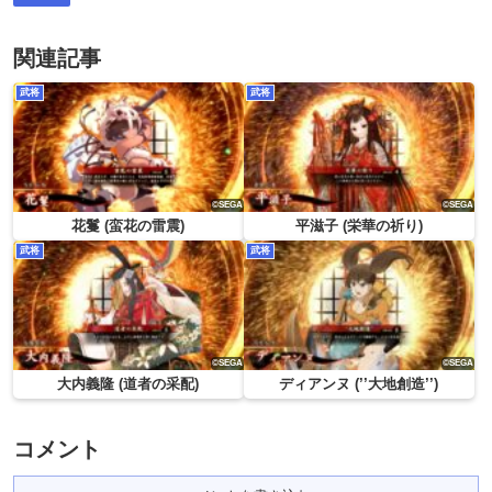
関連記事
武将
武将
花鬘 (蛮花の雷震)
平滋子 (栄華の祈り)
武将
武将
大内義隆 (道者の采配)
ディアンヌ (’’大地創造’’)
コメント