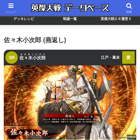
最新バージョン情報
武将ランキング
カードリスト
メニュー
検索
デッキレシピ
戦器一覧
英傑大戦ＤＢ運営Ｘ
佐々木小次郎 (燕返し)
ささきこじろう
SR
黄
佐々木小次郎
江戸・幕末