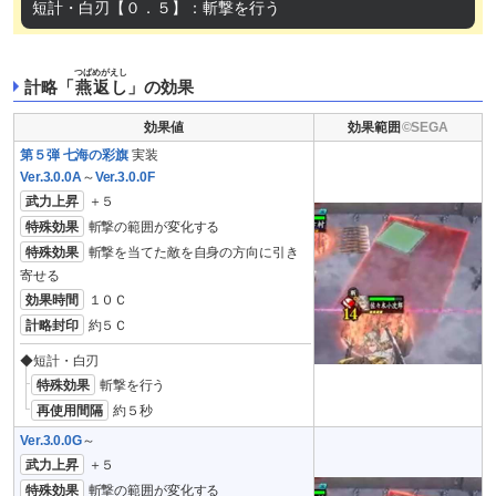
短計・白刃【０．５】：斬撃を行う
つばめがえし
計略「
燕返し
」の効果
効果値
効果範囲
第５弾 七海の彩旗
実装
Ver.3.0.0A
～
Ver.3.0.0F
武力上昇
＋５
特殊効果
斬撃の範囲が変化する
特殊効果
斬撃を当てた敵を自身の方向に引き
寄せる
効果時間
１０Ｃ
計略封印
約５Ｃ
◆短計・白刃
特殊効果
斬撃を行う
再使用間隔
約５秒
Ver.3.0.0G
～
武力上昇
＋５
特殊効果
斬撃の範囲が変化する