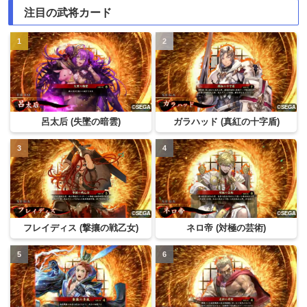
注目の武将カード
呂太后 (失墜の暗雲)
ガラハッド (真紅の十字盾)
フレイディス (撃攘の戦乙女)
ネロ帝 (対極の芸術)