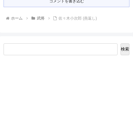
コメントを書き込む
ホーム
武将
佐々木小次郎 (燕返し)
検索