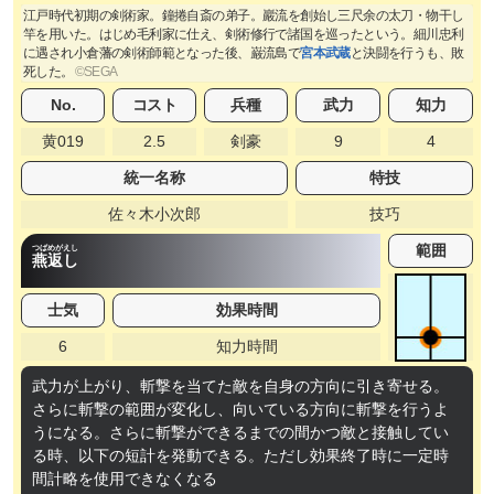
江戸時代初期の剣術家。鐘捲自斎の弟子。巖流を創始し三尺余の太刀・物干し
竿を用いた。はじめ毛利家に仕え、剣術修行で諸国を巡ったという。細川忠利
に遇され小倉藩の剣術師範となった後、巌流島で
宮本武蔵
と決闘を行うも、敗
死した。
No.
コスト
兵種
武力
知力
黄019
2.5
剣豪
9
4
統一名称
特技
佐々木小次郎
技巧
範囲
つばめがえし
燕返し
士気
効果時間
6
知力時間
武力が上がり、斬撃を当てた敵を自身の方向に引き寄せる。
さらに斬撃の範囲が変化し、向いている方向に斬撃を行うよ
うになる。さらに斬撃ができるまでの間かつ敵と接触してい
る時、以下の短計を発動できる。ただし効果終了時に一定時
間計略を使用できなくなる