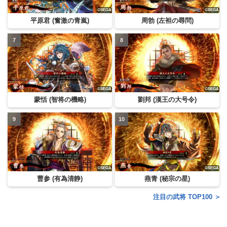
平原君 (奮激の青嵐)
周勃 (左袒の尋問)
蒙恬 (智将の機略)
劉邦 (漢王の大号令)
曹参 (有為清静)
燕青 (秘宗の星)
注目の武将 TOP100 ＞