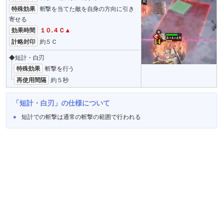
特殊効果
斬撃を当てた敵を自身の方向に引き
寄せる
効果時間
１０.４Ｃ▲
計略封印
約５Ｃ
◆短計・白刃
特殊効果
斬撃を行う
再使用間隔
約５秒
「短計・白刃」の仕様について
短計での斬撃は通常の斬撃の範囲で行われる