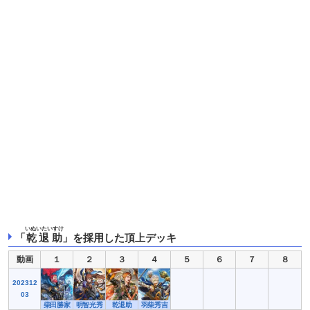
いぬいたいすけ
「
乾退助
」を採用した頂上デッキ
動画
１
２
３
４
５
６
７
８
202312
03
柴田勝家
明智光秀
乾退助
羽柴秀吉