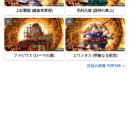
上杉憲顕 (鎌倉将軍府)
毛利元就 (謀神の掌上)
ファビウス (ローマの盾)
エウメネス (明敏なる処世)
注目の武将 TOP100 ＞