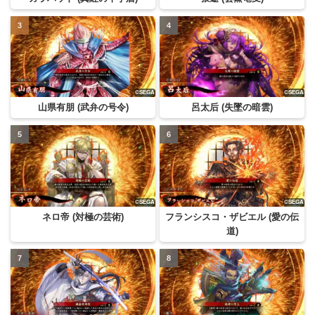
山県有朋 (武弁の号令)
呂太后 (失墜の暗雲)
ネロ帝 (対極の芸術)
フランシスコ・ザビエル (愛の伝
道)