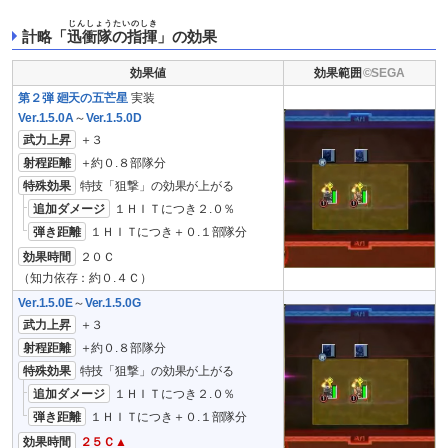
じんしょうたいのしき
計略「
迅衝隊の指揮
」の効果
効果値
効果範囲
第２弾 廻天の五芒星
実装
Ver.1.5.0A
～
Ver.1.5.0D
武力上昇
＋３
射程距離
＋約０.８部隊分
特殊効果
特技「狙撃」の効果が上がる
追加ダメージ
１ＨＩＴにつき２.０％
弾き距離
１ＨＩＴにつき＋０.１部隊分
効果時間
２０Ｃ
（知力依存：約０.４Ｃ）
Ver.1.5.0E
～
Ver.1.5.0G
武力上昇
＋３
射程距離
＋約０.８部隊分
特殊効果
特技「狙撃」の効果が上がる
追加ダメージ
１ＨＩＴにつき２.０％
弾き距離
１ＨＩＴにつき＋０.１部隊分
効果時間
２５Ｃ▲