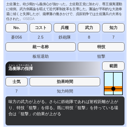
土佐藩士。幼少期から義侠心が強かった。土佐勤王党に加わり、尊王攘夷運動
に傾倒。武力倒幕論を唱えて近代軍制改革を主導した。藩論が平和的な大政奉
還に傾くと失脚したが、薩摩藩の働きかけで、戊辰戦争では土佐藩兵の大将を
任された。
No.
コスト
兵種
武力
知力
蒼056
2.5
鉄砲隊
8
7
統一名称
特技
板垣退助
狙撃
範囲
じんしょうたいのしき
迅衝隊の指揮
士気
効果時間
7
知力時間
味方の武力が上がる。さらに鉄砲隊であれば射程距離が上が
り、特技「狙撃」を得る。既に特技「狙撃」を持っている場
合は「狙撃」の効果が上がる