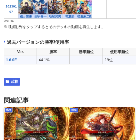
202301
07
織田信勝
由宇喜一
明智光秀
乾退助
後藤象二郎
©SEGA
※｢動画｣列をタップするとそのデッキの動画を再生します。
過去バージョンの勝率/使用率
Ver.
勝率
勝率順位
使用率順位
1.6.0E
44.1%
-
19位
武将
関連記事
武将
武将