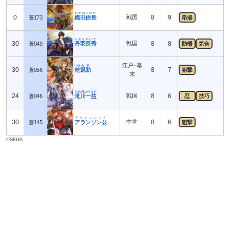
おだのぶなが
0
戦国
8
9
蒼173
織田信長
昂揚
にわながひで
30
戦国
8
8
蒼049
丹羽長秀
防柵
気合
江戸･幕
いぬいたいすけ
30
8
7
蒼056
乾退助
狙撃
末
たきがわかずます
24
戦国
8
6
蒼046
滝川一益
忍
技巧
アランソンこう
30
中世
8
6
蒼145
アランソン公
狙撃
©SEGA