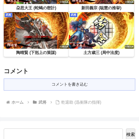
朶思大王 (蛇蝎の密計)
新田義宗 (聡慧の推挙)
武将
武将
陶晴賢 (下剋上の策謀)
土方歳三 (局中法度)
コメント
コメントを書き込む
ホーム
武将
乾退助 (迅衝隊の指揮)
検索