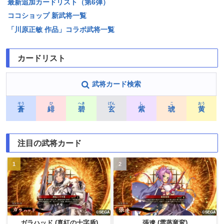
最新追加カードリスト（第6弾）
ココショップ 新武将一覧
「川原正敏 作品」コラボ武将一覧
カードリスト
武将カード検索
そう
ひ
へき
げん
し
こ
おう
蒼
緋
碧
玄
紫
琥
黄
注目の武将カード
ガラハッド (真紅の十字盾)
張遼 (雲蒸竜変)