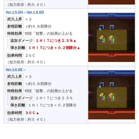
（知力依存：約０.４Ｃ）
Ver.1.5.0H
～
Ver.1.6.0D
武力上昇
＋３
射程距離
＋約０.８部隊分
特殊効果
特技「狙撃」の効果が上がる
追加ダメージ
１ＨＩＴにつき２.５％▲
弾き距離
１ＨＩＴにつき＋０.２部隊分▲
効果時間
２５Ｃ
（知力依存：約０.４Ｃ）
Ver.1.6.0E
～
武力上昇
＋３
射程距離
＋約０.８部隊分
特殊効果
特技「狙撃」の効果が上がる
追加ダメージ
１ＨＩＴにつき２.５％
弾き距離
１ＨＩＴにつき＋０.２部隊分
効果時間
３０Ｃ▲
（知力依存：約０.４Ｃ）