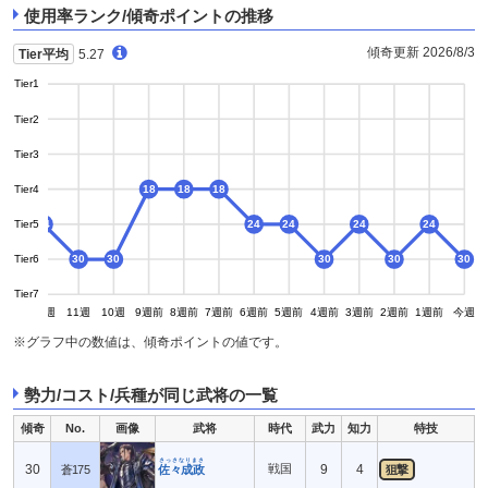
使用率ランク/傾奇ポイントの推移
傾奇更新 2026/8/3
Tier平均
5.27
Tier1
Tier2
Tier3
Tier4
18
18
18
Tier5
24
24
24
24
24
24
Tier6
30
30
30
30
30
Tier7
13週
12週
11週
10週
9週前
8週前
7週前
6週前
5週前
4週前
3週前
2週前
1週前
今週
※グラフ中の数値は、傾奇ポイントの値です。
勢力/コスト/兵種が同じ武将の一覧
傾奇
No.
画像
武将
時代
武力
知力
特技
さっさなりまさ
30
戦国
9
4
蒼175
佐々成政
狙撃