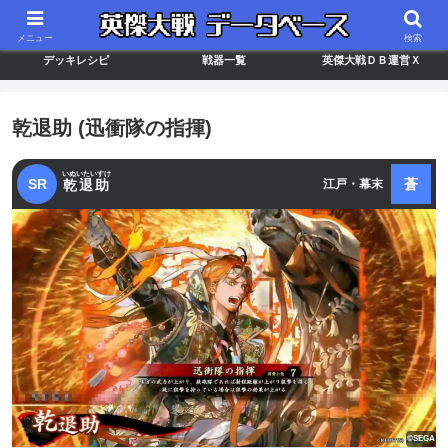
最新バージョン情報
武将ランキング
カードリスト
メニュー
検索
デッキレシピ
戦器一覧
英傑大戦ＤＢ運営Ｘ
乾退助 (迅衝隊の指揮)
いぬいたいすけ
SR
蒼
乾退助
江戸・幕末