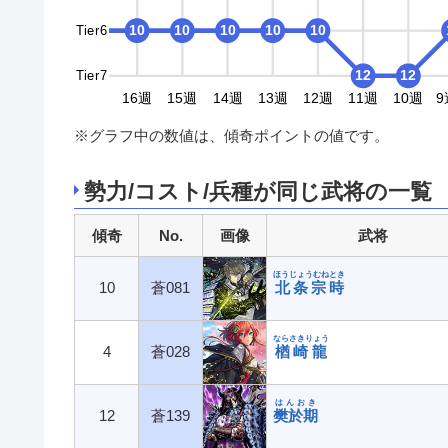
Tier6
10
10
10
10
10
10
10
10
Tier7
12
12
9週
18週
17週
16週
15週
14週
13週
12週
11週
10週
9
※グラフ中の数値は、傾奇ポイントの値です。
勢力/コスト/兵種が同じ武将の一覧
傾奇
No.
画像
武将
ほうじょうむねとき
10
蒼081
北条宗時
ならさきりょう
4
蒼028
楢崎龍
はんおき
12
蒼139
樊於期