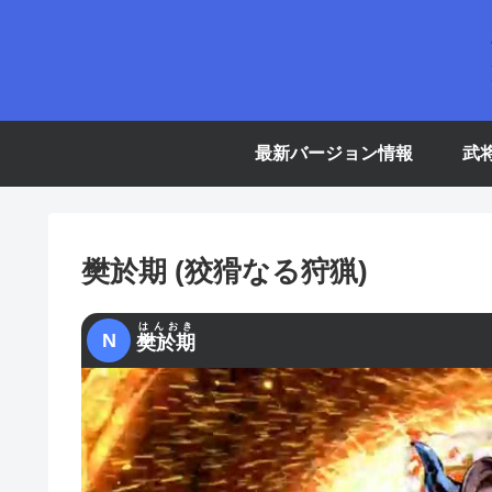
最新バージョン情報
武
樊於期 (狡猾なる狩猟)
はんおき
N
樊於期