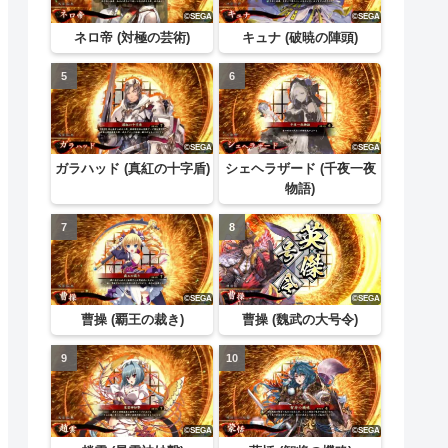
ネロ帝 (対極の芸術)
キュナ (破暁の陣頭)
ガラハッド (真紅の十字盾)
シェヘラザード (千夜一夜
物語)
曹操 (覇王の裁き)
曹操 (魏武の大号令)