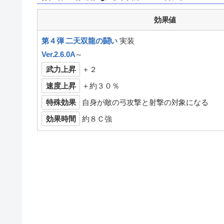
効果値
第４弾 二天双龍の闘い
実装
Ver.2.6.0A
～
武力上昇
＋２
速度上昇
＋約３０％
特殊効果
自身が敵の弓攻撃と射撃の対象になる
効果時間
約８Ｃ強