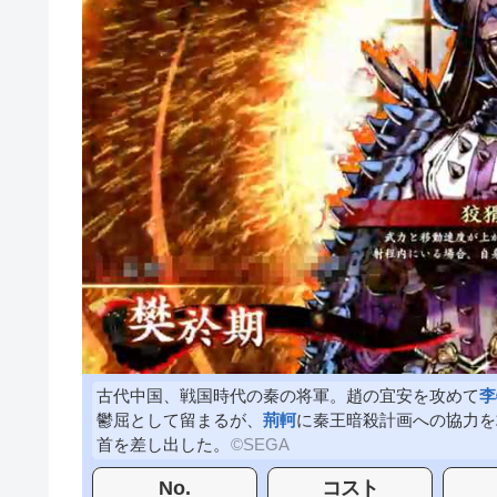
古代中国、戦国時代の秦の将軍。趙の宜安を攻めて
李
鬱屈として留まるが、
荊軻
に秦王暗殺計画への協力を
首を差し出した。
No.
コスト