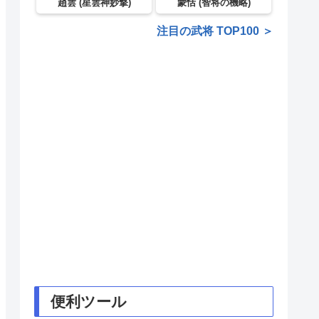
趙雲 (星雲神妙撃)
蒙恬 (智将の機略)
注目の武将 TOP100 ＞
便利ツール