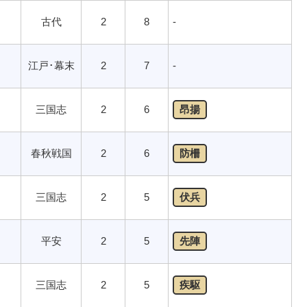
古代
2
8
-
江戸･幕末
2
7
-
三国志
2
6
昂揚
春秋戦国
2
6
防柵
三国志
2
5
伏兵
平安
2
5
先陣
三国志
2
5
疾駆