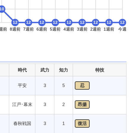
10
12
12
12
12
12
12
12
12
12
週前
8週前
7週前
6週前
5週前
4週前
3週前
2週前
1週前
今週
時代
武力
知力
特技
平安
3
5
忍
江戸･幕末
3
2
昂揚
春秋戦国
3
1
復活