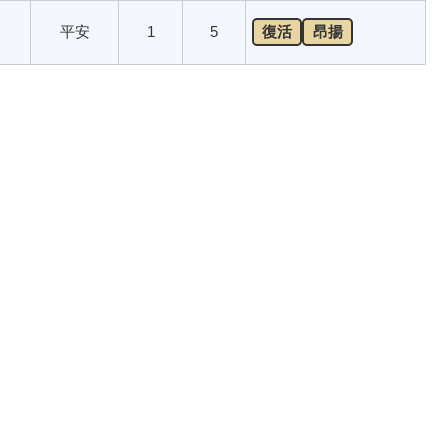
平安
1
5
復活
昂揚