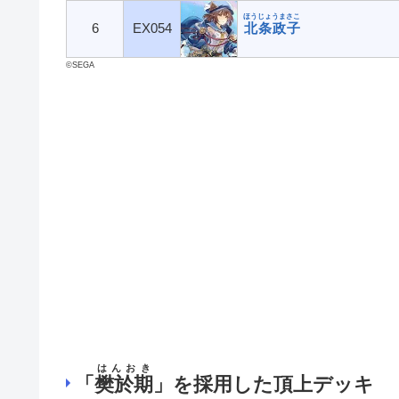
ほうじょうまさこ
6
EX054
北条政子
©SEGA
はんおき
「
樊於期
」を採用した頂上デッキ