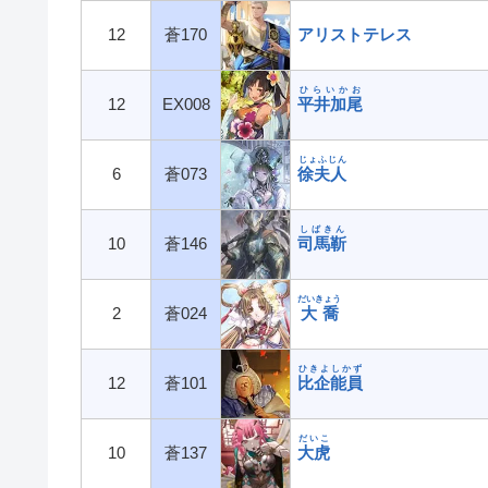
12
蒼170
アリストテレス
ひらいかお
12
EX008
平井加尾
じょふじん
6
蒼073
徐夫人
しばきん
10
蒼146
司馬靳
だいきょう
2
蒼024
大喬
ひきよしかず
12
蒼101
比企能員
だいこ
10
蒼137
大虎