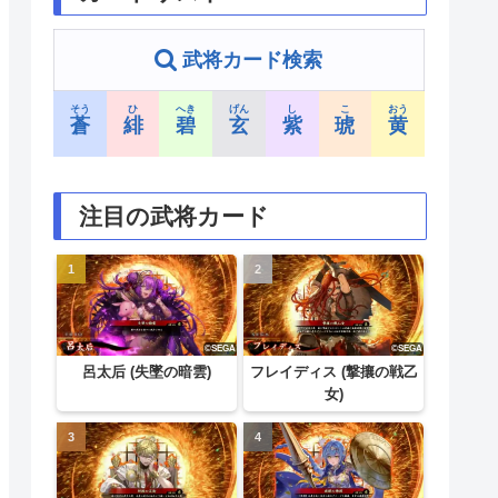
武将カード検索
そう
ひ
へき
げん
し
こ
おう
蒼
緋
碧
玄
紫
琥
黄
注目の武将カード
呂太后 (失墜の暗雲)
フレイディス (撃攘の戦乙
女)