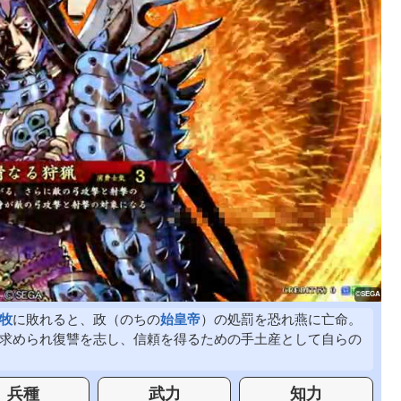
牧
に敗れると、政（のちの
始皇帝
）の処罰を恐れ燕に亡命。
求められ復讐を志し、信頼を得るための手土産として自らの
兵種
武力
知力