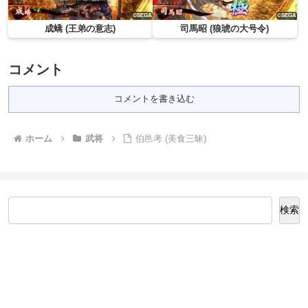
成蟜 (王弟の意志)
司馬昭 (狼琥の大号令)
コメント
コメントを書き込む
ホーム
武将
伯邑考 (美食三昧)
検索