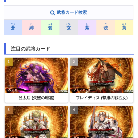
武将カード検索
そう
ひ
へき
げん
し
こ
おう
蒼
緋
碧
玄
紫
琥
黄
注目の武将カード
呂太后 (失墜の暗雲)
フレイディス (撃攘の戦乙女)