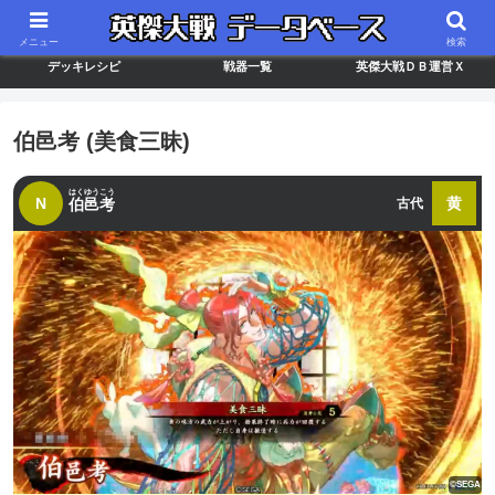
最新バージョン情報
武将ランキング
カードリスト
メニュー
検索
デッキレシピ
戦器一覧
英傑大戦ＤＢ運営Ｘ
伯邑考 (美食三昧)
はくゆうこう
N
黄
伯邑考
古代