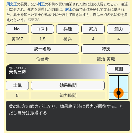
周文王
の長男。父が
紂王
の不興を買い幽閉された際に殷の人質となるが、凌遅
刑に処され、死肉を調理した肉羹は、
紂王
の命で正体を秘して文王に供され
た。真実を知った文王が釈放後に号泣して吐き出すと、肉は三羽の兎に姿を変
えたという。
No.
コスト
兵種
武力
知力
黄067
1.5
槍兵
4
4
統一名称
特技
伯邑考
復活 黄熾
範囲
びしょくざんまい
美食三昧
士気
効果時間
5
知力時間
黄の味方の武力が上がり、効果終了時に兵力が回復する。た
だし自身は撤退する