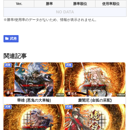
Ver.
勝率
勝率順位
使用率順位
NO DATA
※勝率/使用率のデータがないため、情報が表示されません。
武将
関連記事
武将
武将
華雄 (悪鬼の大車輪)
慶誾尼 (金狐の采配)
武将
武将