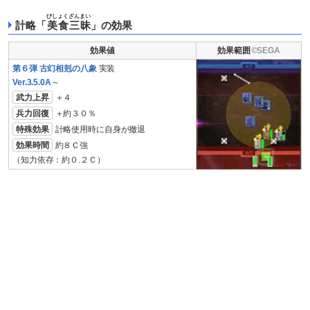
びしょくざんまい
計略「
美食三昧
」の効果
効果値
効果範囲
第６弾 古幻相剋の八象
実装
Ver.3.5.0A
～
武力上昇
＋４
兵力回復
＋約３０％
特殊効果
計略使用時に自身が撤退
効果時間
約８Ｃ強
（知力依存：約０.２Ｃ）