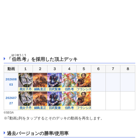
はくゆうこう
「
伯邑考
」を採用した頂上デッキ
動画
１
２
３
４
５
６
７
８
202608
03
燕太子丹
鍋島直正
百武賢兼
伯邑考
フランシスコ・ザビエル
202607
27
燕太子丹
鍋島直正
百武賢兼
伯邑考
フランシスコ・ザビエル
©SEGA
※｢動画｣列をタップするとそのデッキの動画を再生します。
過去バージョンの勝率/使用率