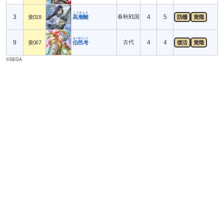
こうぜんり
3
春秋戦国
4
5
黄018
高漸離
防柵
黄熾
はくゆうこう
9
古代
4
4
黄067
伯邑考
復活
黄熾
©SEGA