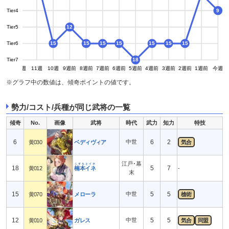
Tier4
9
Tier5
12
Tier6
15
15
15
15
15
15
15
Tier7
18
13週
12週
11週
10週
9週前
8週前
7週前
6週前
5週前
4週前
3週前
2週前
1週前
今週
※グラフ中の数値は、傾奇ポイントの値です。
勢力/コスト/兵種が同じ武将の一覧
傾奇
No.
画像
武将
時代
武力
知力
特技
6
中世
6
2
黄030
ベディヴィア
気合
江戸･幕
くすもとイネ
18
5
7
黄012
楠本イネ
-
末
15
中世
5
5
黄070
メローラ
槍術
12
中世
5
5
黄010
ガレス
気合
同盟