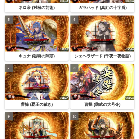
ネロ帝 (対極の芸術)
ガラハッド (真紅の十字盾)
キュナ (破暁の陣頭)
シェヘラザード (千夜一夜物語)
曹操 (覇王の裁き)
曹操 (魏武の大号令)