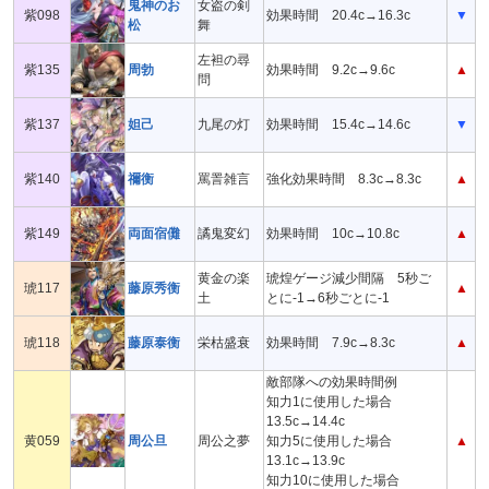
鬼神のお
女盗の剣
紫098
効果時間 20.4c→16.3c
▼
松
舞
左袒の尋
紫135
周勃
効果時間 9.2c→9.6c
▲
問
紫137
妲己
九尾の灯
効果時間 15.4c→14.6c
▼
紫140
禰衡
罵詈雑言
強化効果時間 8.3c→8.3c
▲
紫149
両面宿儺
譎鬼変幻
効果時間 10c→10.8c
▲
黄金の楽
琥煌ゲージ減少間隔 5秒ご
琥117
藤原秀衡
▲
土
とに-1→6秒ごとに-1
琥118
藤原泰衡
栄枯盛衰
効果時間 7.9c→8.3c
▲
敵部隊への効果時間例
知力1に使用した場合
13.5c→14.4c
黄059
周公旦
周公之夢
知力5に使用した場合
▲
13.1c→13.9c
知力10に使用した場合