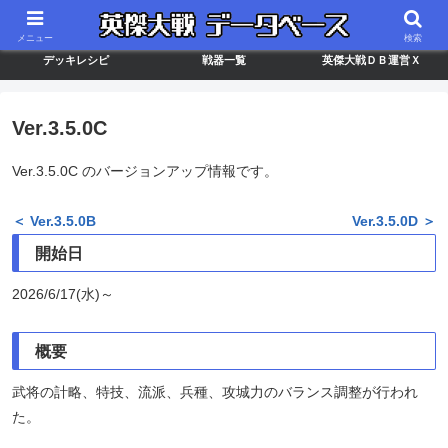
最新バージョン情報
武将ランキング
カードリスト
メニュー
検索
デッキレシピ
戦器一覧
英傑大戦ＤＢ運営Ｘ
Ver.3.5.0C
Ver.3.5.0C のバージョンアップ情報です。
＜ Ver.3.5.0B
Ver.3.5.0D ＞
開始日
2026/6/17(水)～
概要
武将の計略、特技、流派、兵種、攻城力のバランス調整が行われ
た。