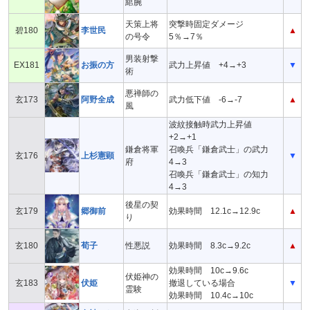
綰腕
天策上将
突撃時固定ダメージ
碧180
李世民
▲
の号令
5％→7％
男装射撃
EX181
お振の方
武力上昇値 +4→+3
▼
術
悪禅師の
玄173
阿野全成
武力低下値 -6→-7
▲
風
波紋接触時武力上昇値
+2→+1
鎌倉将軍
召喚兵「鎌倉武士」の武力
玄176
上杉憲顕
▼
府
4→3
召喚兵「鎌倉武士」の知力
4→3
後星の契
玄179
郷御前
効果時間 12.1c→12.9c
▲
り
玄180
荀子
性悪説
効果時間 8.3c→9.2c
▲
効果時間 10c→9.6c
伏姫神の
玄183
伏姫
撤退している場合
▼
霊験
効果時間 10.4c→10c