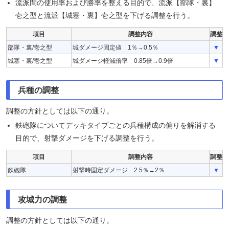
流派間の使用率および勝率を整える目的で、流派【部隊・裏】
壱之型と流派【城塞・裏】壱之型を下げる調整を行う。
項目
調整内容
調整
部隊・裏/壱之型
城ダメージ固定値 1％→0.5％
▼
城塞・裏/壱之型
城ダメージ軽減倍率 0.85倍→0.9倍
▼
兵種の調整
調整の方針としては以下の通り。
鉄砲隊についてデッキタイプごとの兵種構成の偏りを解消する
目的で、射撃ダメージを下げる調整を行う。
項目
調整内容
調整
鉄砲隊
射撃時固定ダメージ 2.5％→2％
▼
攻城力の調整
調整の方針としては以下の通り。