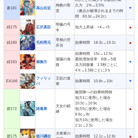
殉教の聖
久力 1%→3.5%
蒼181
高山右近
▼
堂
（拠点が破壊されるまでの時
間 83.3c→24.2c）
明倫の号
緋175
広沢真臣
知力上昇値 +4→+5
▲
令
宰相の空
緋180
毛利秀元
効果時間 18.3c→19.2c
▲
弁当
効果時間 15c→12.5c
落陽の海
覇気増加倍率 6倍→5倍
緋183
廊御方
▼
路
兵力回復量 1.5秒ごとに
4％→1.5秒ごとに3％
フィリッ
王妃の進
EX166
効果時間 10.8c→10c
▼
パ
軍
敵部隊への効果時間例
知力1に使用した場合
10.5c→10.9c
天女の錯
碧172
諸葛果
知力5に使用した場合
▲
縛
8.6c→9c
知力10に使用した場合
2.1c→2.5c
犬将軍の
碧175
徳川綱吉
効果時間 12.1c→12.9c
▲