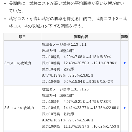
長期的に、武将コストが高い武将の平均勝率が高い状態が続い
ていた。
武将コストが高い武将の勝率を抑える目的で、武将コスト3～武
将コスト4の攻城力を下げる調整を行う。
項目
調整内容
調整
攻城ダメージ倍率 1.13→1.1
攻城力例 城壁/城門
武力10騎兵 4.29％/7.08％→4.18％/6.89％
3コストの攻城力
武力10槍兵 12.43％/20.50％→12.1％/19.96％
▼
武力10弓兵・鉄砲隊
8.47％/13.98％→8.25％/13.61％
武力10剣豪 9.6％/15.84％→9.35％/15.42％
攻城ダメージ倍率 1.31→1.25
攻城力例 城壁/城門
武力10騎兵 4.97％/8.21％→4.75％/7.83％
3.5コストの攻城力
武力10槍兵 14.41％/23.77％→13.75％/22.68％
▼
武力10弓兵・鉄砲隊
9.82％/16.21％→9.37％/15.46％
武力10剣豪 11.13％/18.37％→10.62％/17.53％