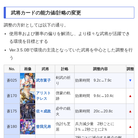
武将カードの能力値/計略の変更
調整の方針としては以下の通り。
使用率および勝率の偏りを解消し、より様々な武将が活躍でき
る環境を目標とする
Ver.3.5.0Bで環境の主流となっていた武将を中心とした調整を行
う
No.
画像
武将
計略
調整内容
調整
剣武の祈
蒼025
武市富子
効果時間 9.2c→7.9c
▼
り
アリスト
啓蒙の軌
蒼170
効果時間 9.6c→10.4c
▲
テレス
跡
必中の銃
蒼175
佐々成政
効果時間 20c→20.8c
▲
火
仇討ち芝
兵力減少量 2秒ごとに
蒼180
曾我兄弟
▲
居
3％→2秒ごとに2％
2秒ごとに減少する拠点の耐