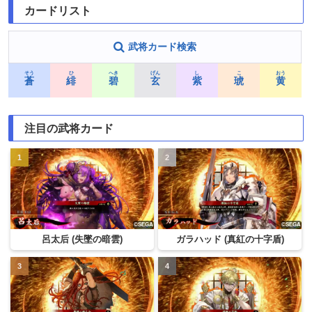
カードリスト
武将カード検索
そう
ひ
へき
げん
し
こ
おう
蒼
緋
碧
玄
紫
琥
黄
注目の武将カード
呂太后 (失墜の暗雲)
ガラハッド (真紅の十字盾)