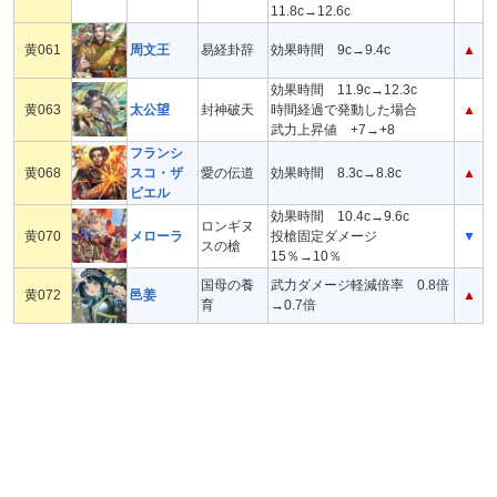
11.8c→12.6c
黄061
周文王
易経卦辞
効果時間 9c→9.4c
▲
効果時間 11.9c→12.3c
黄063
太公望
封神破天
時間経過で発動した場合
▲
武力上昇値 +7→+8
フランシ
黄068
スコ・ザ
愛の伝道
効果時間 8.3c→8.8c
▲
ビエル
効果時間 10.4c→9.6c
ロンギヌ
黄070
メローラ
投槍固定ダメージ
▼
スの槍
15％→10％
国母の養
武力ダメージ軽減倍率 0.8倍
黄072
邑姜
▲
育
→0.7倍