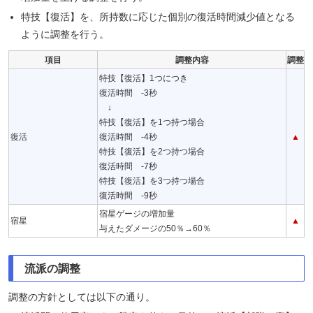
特技【復活】を、所持数に応じた個別の復活時間減少値となる
ように調整を行う。
項目
調整内容
調整
特技【復活】1つにつき
復活時間 -3秒
↓
特技【復活】を1つ持つ場合
復活
復活時間 -4秒
▲
特技【復活】を2つ持つ場合
復活時間 -7秒
特技【復活】を3つ持つ場合
復活時間 -9秒
宿星ゲージの増加量
宿星
▲
与えたダメージの50％→60％
流派の調整
調整の方針としては以下の通り。