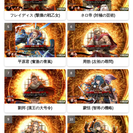
フレイディス (撃攘の戦乙女)
ネロ帝 (対極の芸術)
平原君 (奮激の青嵐)
周勃 (左袒の尋問)
劉邦 (漢王の大号令)
蒙恬 (智将の機略)