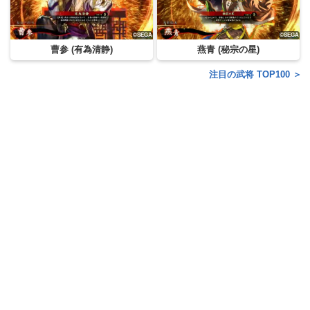
曹参 (有為清静)
燕青 (秘宗の星)
注目の武将 TOP100 ＞