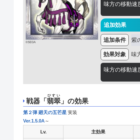
味方の移動速
追加効果
追加条件
紫
©SEGA
効果対象
味
味方の移動速
ひすい
戦器「
翡翠
」の効果
第２弾 廻天の五芒星
実装
Ver.1.5.0A
～
Lv.
主効果