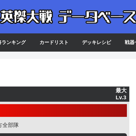
将ランキング
カードリスト
デッキレシピ
戦器
最大
Lv.3
方全部隊