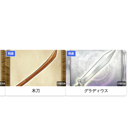
戦器
戦器
木刀
グラディウス