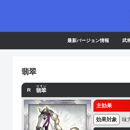
最新バージョン情報
武
翡翠
ひすい
R
翡翠
主効果
効果対象
味