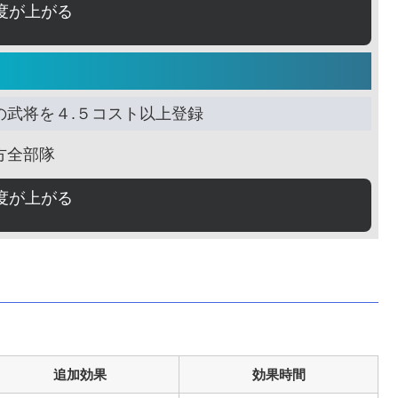
度が上がる
の武将を４.５コスト以上登録
方全部隊
度が上がる
追加効果
効果時間