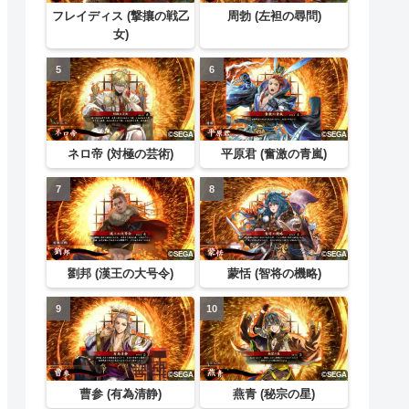
フレイディス (撃攘の戦乙
周勃 (左袒の尋問)
女)
ネロ帝 (対極の芸術)
平原君 (奮激の青嵐)
劉邦 (漢王の大号令)
蒙恬 (智将の機略)
曹参 (有為清静)
燕青 (秘宗の星)