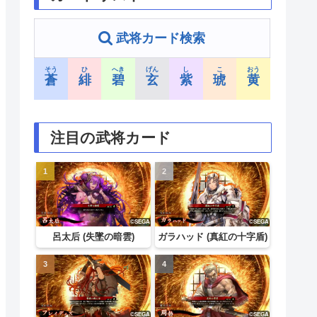
武将カード検索
そう
ひ
へき
げん
し
こ
おう
蒼
緋
碧
玄
紫
琥
黄
注目の武将カード
呂太后 (失墜の暗雲)
ガラハッド (真紅の十字盾)