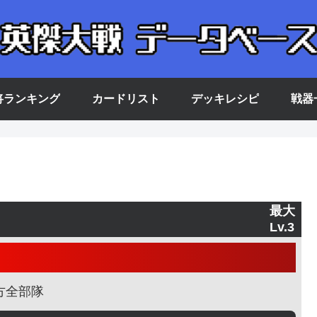
将ランキング
カードリスト
デッキレシピ
戦器
最大
Lv.3
方全部隊