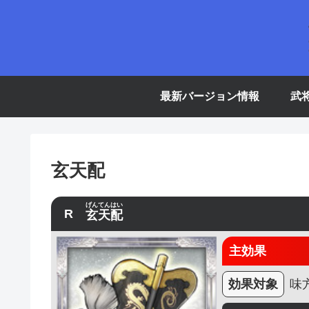
最新バージョン情報
武
玄天配
げんてんはい
R
玄天配
主効果
効果対象
味