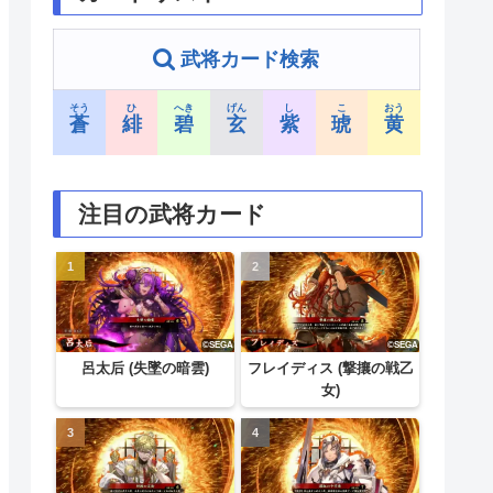
武将カード検索
そう
ひ
へき
げん
し
こ
おう
蒼
緋
碧
玄
紫
琥
黄
注目の武将カード
呂太后 (失墜の暗雲)
フレイディス (撃攘の戦乙
女)