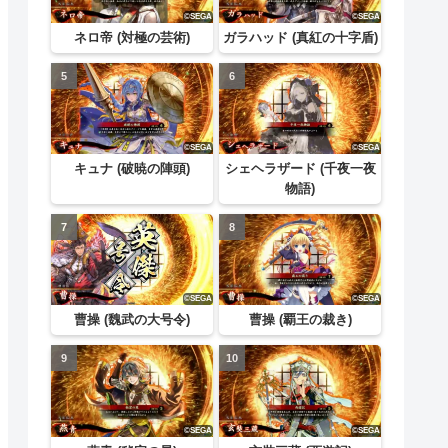
ネロ帝 (対極の芸術)
ガラハッド (真紅の十字盾)
キュナ (破暁の陣頭)
シェヘラザード (千夜一夜
物語)
曹操 (魏武の大号令)
曹操 (覇王の裁き)