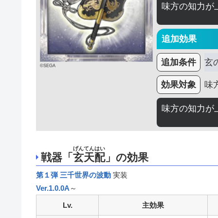
味方の知力が
追加効果
追加条件
玄
©SEGA
効果対象
味
味方の知力が
げんてんはい
戦器「
玄天配
」の効果
第１弾 三千世界の波動
実装
Ver.1.0.0A
～
Lv.
主効果