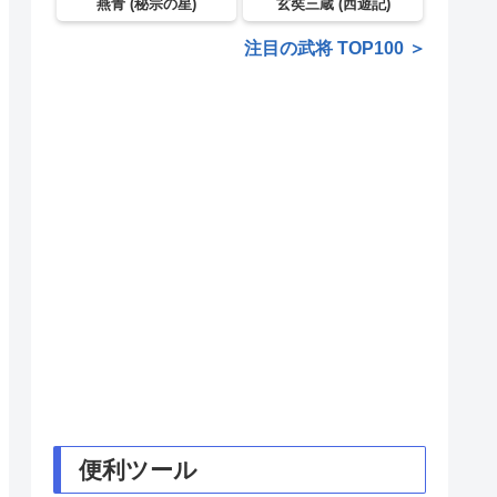
燕青 (秘宗の星)
玄奘三蔵 (西遊記)
注目の武将 TOP100 ＞
便利ツール