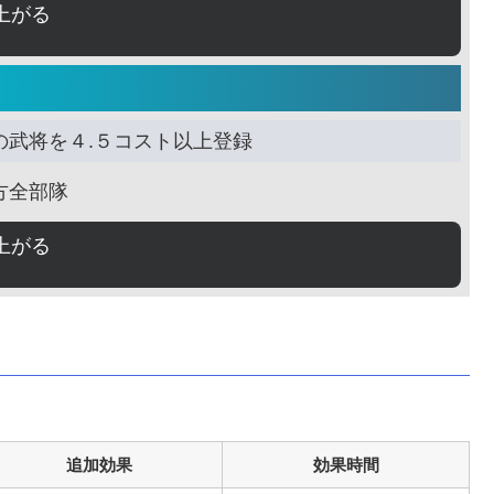
上がる
の武将を４.５コスト以上登録
方全部隊
上がる
追加効果
効果時間