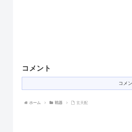
コメント
コメ
ホーム
戦器
玄天配