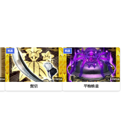
戦器
戦器
髭切
平蜘蛛釜