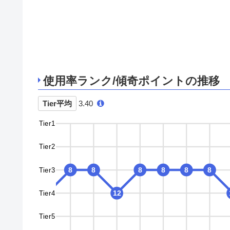
使用率ランク/傾奇ポイントの推移
Tier平均
3.40
Tier1
Tier2
Tier3
8
8
8
8
8
8
Tier4
12
12
12
12
Tier5