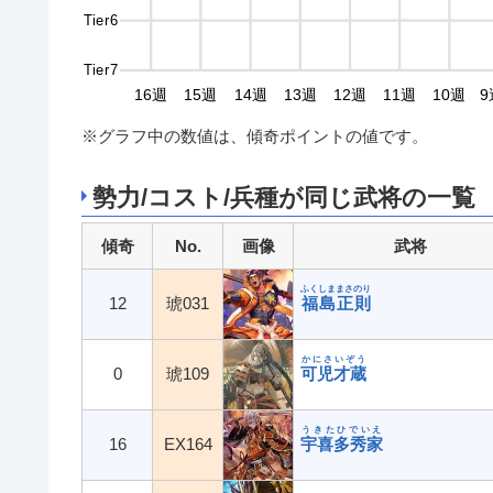
Tier6
Tier7
9週
18週
17週
16週
15週
14週
13週
12週
11週
10週
9
※グラフ中の数値は、傾奇ポイントの値です。
勢力/コスト/兵種が同じ武将の一覧
傾奇
No.
画像
武将
ふくしままさのり
12
琥031
福島正則
かにさいぞう
0
琥109
可児才蔵
うきたひでいえ
16
EX164
宇喜多秀家