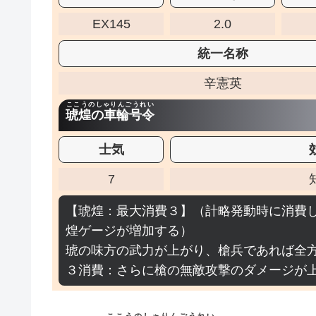
EX145
2.0
統一名称
辛憲英
ここうのしゃりんごうれい
琥煌の車輪号令
士気
7
【琥煌：最大消費３】（計略発動時に消費
煌ゲージが増加する）
琥の味方の武力が上がり、槍兵であれば全
３消費：さらに槍の無敵攻撃のダメージが