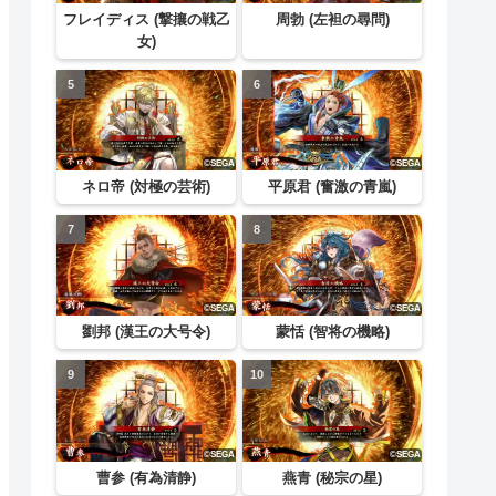
フレイディス (撃攘の戦乙
周勃 (左袒の尋問)
女)
ネロ帝 (対極の芸術)
平原君 (奮激の青嵐)
劉邦 (漢王の大号令)
蒙恬 (智将の機略)
曹参 (有為清静)
燕青 (秘宗の星)