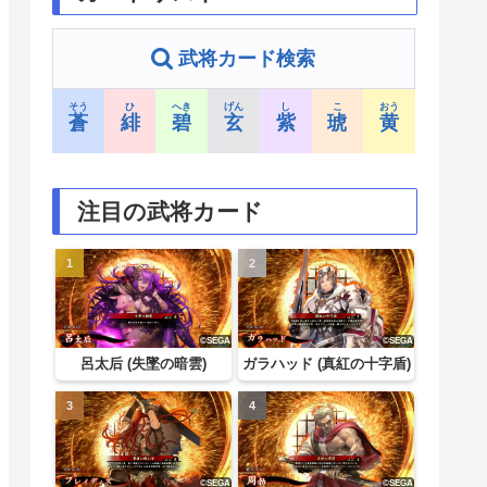
武将カード検索
そう
ひ
へき
げん
し
こ
おう
蒼
緋
碧
玄
紫
琥
黄
注目の武将カード
呂太后 (失墜の暗雲)
ガラハッド (真紅の十字盾)