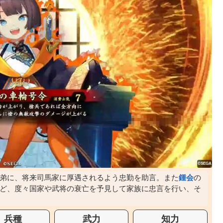
弟に、将来司馬家に厚遇されるよう忠勤を助言。また
鍾会
の
ど、度々国家や武将の衰亡を予見して家族に忠言を行い、そ
兵種
武力
知力