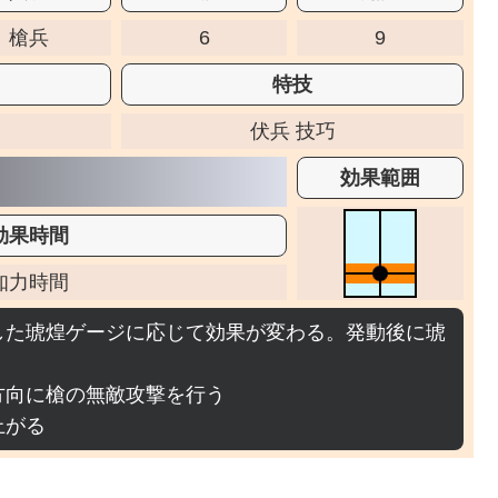
槍兵
6
9
特技
伏兵 技巧
効果範囲
効果時間
知力時間
した琥煌ゲージに応じて効果が変わる。発動後に琥
方向に槍の無敵攻撃を行う
上がる