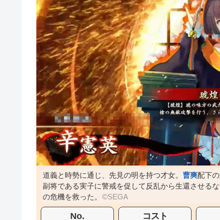
道義と時勢に通じ、先見の明を持つ才女。
曹爽
配下の
副将である実子に警戒を促して反乱から生還させるな
の危機を救った。
No.
コスト