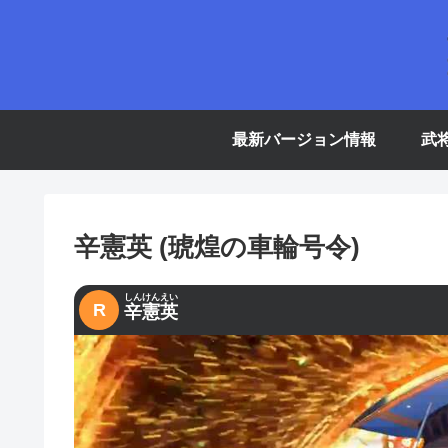
最新バージョン情報
武
辛憲英 (琥煌の車輪号令)
しんけんえい
R
辛憲英