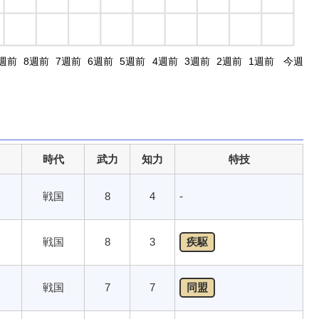
週前
8週前
7週前
6週前
5週前
4週前
3週前
2週前
1週前
今週
時代
武力
知力
特技
戦国
8
4
-
戦国
8
3
疾駆
戦国
7
7
同盟