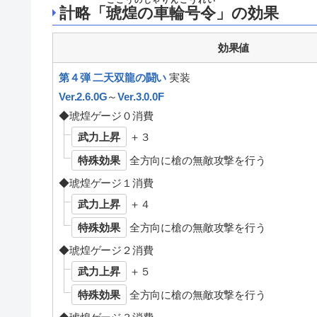
ここうのしゃりんごうれい
計略「
琥煌の車輪号令
」の効果
効果値
第４弾 二天双龍の闘い
実装
Ver.2.6.0G
～
Ver.3.0.0F
◆琥煌ゲージ０消費
武力上昇
＋３
特殊効果
全方向に槍の無敵攻撃を行う
◆琥煌ゲージ１消費
武力上昇
＋４
特殊効果
全方向に槍の無敵攻撃を行う
◆琥煌ゲージ２消費
武力上昇
＋５
特殊効果
全方向に槍の無敵攻撃を行う