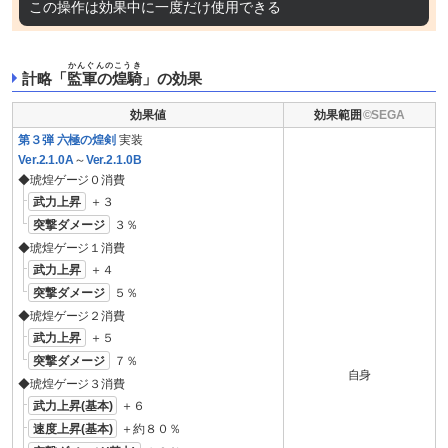
この操作は効果中に一度だけ使用できる
かんぐんのこうき
計略「
監軍の煌騎
」の効果
効果値
効果範囲
第３弾 六極の煌剣
実装
Ver.2.1.0A
～
Ver.2.1.0B
◆琥煌ゲージ０消費
武力上昇
＋３
突撃ダメージ
３％
◆琥煌ゲージ１消費
武力上昇
＋４
突撃ダメージ
５％
◆琥煌ゲージ２消費
武力上昇
＋５
突撃ダメージ
７％
自身
◆琥煌ゲージ３消費
武力上昇(基本)
＋６
速度上昇(基本)
＋約８０％