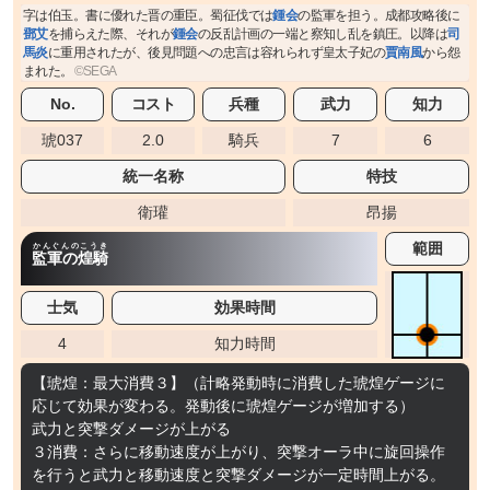
字は伯玉。書に優れた晋の重臣。蜀征伐では
鍾会
の監軍を担う。成都攻略後に
鄧艾
を捕らえた際、それが
鍾会
の反乱計画の一端と察知し乱を鎮圧。以降は
司
馬炎
に重用されたが、後見問題への忠言は容れられず皇太子妃の
賈南風
から怨
まれた。
No.
コスト
兵種
武力
知力
琥037
2.0
騎兵
7
6
統一名称
特技
衛瓘
昂揚
範囲
かんぐんのこうき
監軍の煌騎
士気
効果時間
4
知力時間
【琥煌：最大消費３】（計略発動時に消費した琥煌ゲージに
応じて効果が変わる。発動後に琥煌ゲージが増加する）
武力と突撃ダメージが上がる
３消費：さらに移動速度が上がり、突撃オーラ中に旋回操作
を行うと武力と移動速度と突撃ダメージが一定時間上がる。