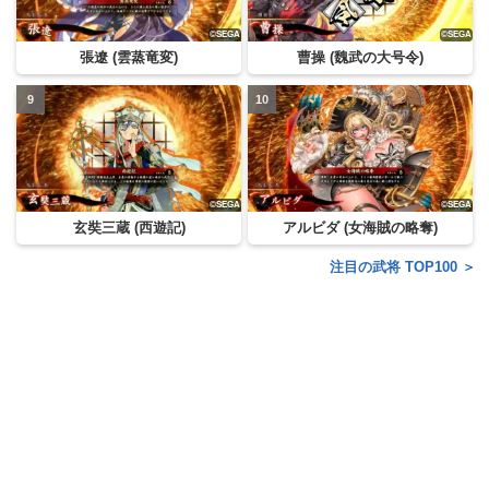
張遼 (雲蒸竜変)
曹操 (魏武の大号令)
玄奘三蔵 (西遊記)
アルビダ (女海賊の略奪)
注目の武将 TOP100 ＞