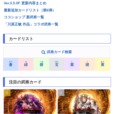
Ver.3.5.0F 更新内容まとめ
最新追加カードリスト（第6弾）
ココショップ 新武将一覧
「川原正敏 作品」コラボ武将一覧
カードリスト
武将カード検索
そう
ひ
へき
げん
し
こ
おう
蒼
緋
碧
玄
紫
琥
黄
注目の武将カード