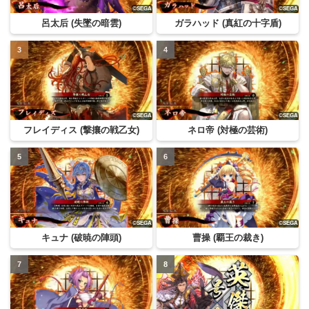
呂太后 (失墜の暗雲)
ガラハッド (真紅の十字盾)
フレイディス (撃攘の戦乙女)
ネロ帝 (対極の芸術)
キュナ (破暁の陣頭)
曹操 (覇王の裁き)