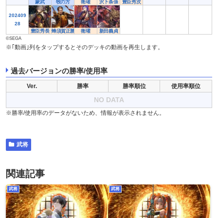
蒙武
牧の方
衛瓘
沢下条張
豊臣秀次
202409
28
豊臣秀長
蜂須賀正勝
衛瓘
新田義貞
©SEGA
※｢動画｣列をタップするとそのデッキの動画を再生します。
過去バージョンの勝率/使用率
Ver.
勝率
勝率順位
使用率順位
NO DATA
※勝率/使用率のデータがないため、情報が表示されません。
武将
関連記事
武将
武将