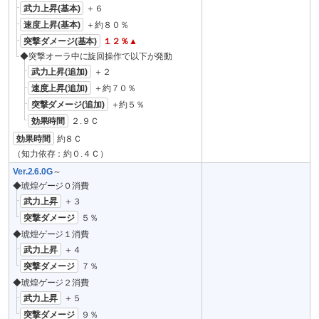
武力上昇(基本)
＋６
速度上昇(基本)
＋約８０％
突撃ダメージ(基本)
１２％▲
◆突撃オーラ中に旋回操作で以下が発動
武力上昇(追加)
＋２
速度上昇(追加)
＋約７０％
突撃ダメージ(追加)
＋約５％
効果時間
２.９Ｃ
効果時間
約８Ｃ
（知力依存：約０.４Ｃ）
Ver.2.6.0G
～
◆琥煌ゲージ０消費
武力上昇
＋３
突撃ダメージ
５％
◆琥煌ゲージ１消費
武力上昇
＋４
突撃ダメージ
７％
◆琥煌ゲージ２消費
武力上昇
＋５
突撃ダメージ
９％