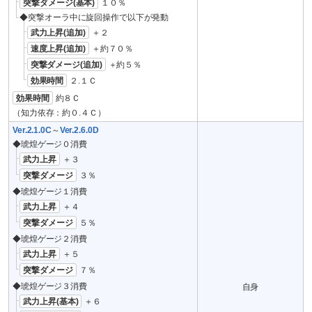
突撃ダメージ(基本)
１０％
◆突撃オーラ中に旋回操作で以下が発動
武力上昇(追加)
＋２
速度上昇(追加)
＋約７０％
突撃ダメージ(追加)
＋約５％
効果時間
２.１Ｃ
効果時間
約８Ｃ
（知力依存：約０.４Ｃ）
Ver.2.1.0C
～
Ver.2.6.0D
◆琥煌ゲージ０消費
武力上昇
＋３
突撃ダメージ
３％
◆琥煌ゲージ１消費
武力上昇
＋４
突撃ダメージ
５％
◆琥煌ゲージ２消費
武力上昇
＋５
突撃ダメージ
７％
◆琥煌ゲージ３消費
自身
武力上昇(基本)
＋６