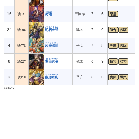
えいかん
16
三国志
7
6
琥037
衛瓘
昂揚
あかしてるずみ
24
戦国
7
6
琥096
明石全登
気合
疾駆
すずかごぜん
4
平安
7
5
琥078
鈴鹿御前
先陣
疾駆
とよとみひでなが
8
戦国
6
9
琥027
豊臣秀長
技巧
技巧
ふじわらのやすひら
16
平安
6
8
琥118
藤原泰衡
先陣
覇気
©SEGA