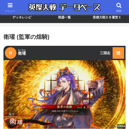
最新バージョン情報
武将ランキング
カードリスト
メニュー
検索
デッキレシピ
戦器一覧
英傑大戦ＤＢ運営Ｘ
衛瓘 (監軍の煌騎)
えいかん
R
琥
衛瓘
三国志