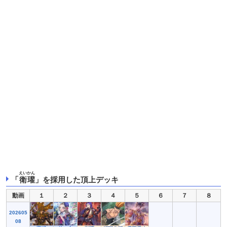
えいかん
「
衛瓘
」を採用した頂上デッキ
動画
１
２
３
４
５
６
７
８
202605
08