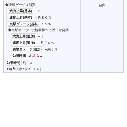
◆琥煌ゲージ３消費
自身
武力上昇(基本)
＋６
速度上昇(基本)
＋約８０％
突撃ダメージ(基本)
１２％
◆突撃オーラ中に旋回操作で以下が発動
武力上昇(追加)
＋２
速度上昇(追加)
＋約７０％
突撃ダメージ(追加)
＋約５％
効果時間
３.３Ｃ▲
効果時間
約８Ｃ
（知力依存：約０.４Ｃ）