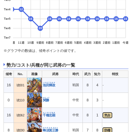
Tier4
12
12
12
Tier5
16
16
16
16
16
16
16
16
16
16
Tier6
20
Tier7
13週
12週
11週
10週
9週前
8週前
7週前
6週前
5週前
4週前
3週前
2週前
1週前
今週
※グラフ中の数値は、傾奇ポイントの値です。
勢力/コスト/兵種が同じ武将の一覧
傾奇
No.
画像
武将
時代
武力
知力
特技
いけだてるまさ
16
戦国
8
4
琥001
池田輝政
-
かんしょう
0
中世
8
3
琥110
関勝
-
ちくさただあき
16
中世
8
1
琥062
千種忠顕
気合
はちすかまさかつ
8
戦国
7
8
琥030
蜂須賀正勝
防柵