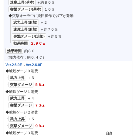
速度上昇(基本)
＋約８０％
突撃ダメージ(基本)
１０％
◆突撃オーラ中に旋回操作で以下が発動
武力上昇(追加)
＋２
速度上昇(追加)
＋約７０％
突撃ダメージ(追加)
＋約５％
効果時間
２.９Ｃ▲
効果時間
約８Ｃ
（知力依存：約０.４Ｃ）
Ver.2.6.0E
～
Ver.2.6.0F
◆琥煌ゲージ０消費
武力上昇
＋３
突撃ダメージ
５％▲
◆琥煌ゲージ１消費
武力上昇
＋４
突撃ダメージ
７％▲
◆琥煌ゲージ２消費
武力上昇
＋５
突撃ダメージ
９％▲
◆琥煌ゲージ３消費
自身