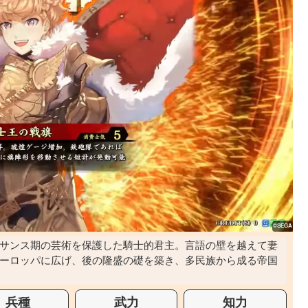
サンス期の芸術を保護した騎士的君主。言語の壁を越えて妻
ーロッパに広げ、後の隆盛の礎を築き、多民族から成る帝国
兵種
武力
知力