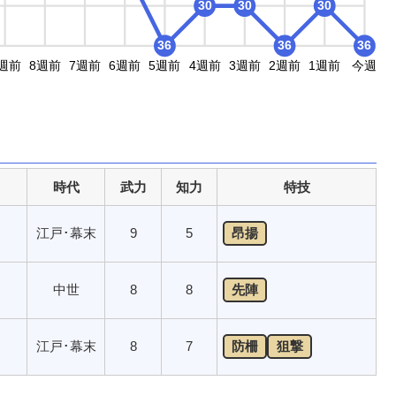
30
30
30
36
36
36
週前
8週前
7週前
6週前
5週前
4週前
3週前
2週前
1週前
今週
時代
武力
知力
特技
江戸･幕末
9
5
昂揚
中世
8
8
先陣
江戸･幕末
8
7
防柵
狙撃