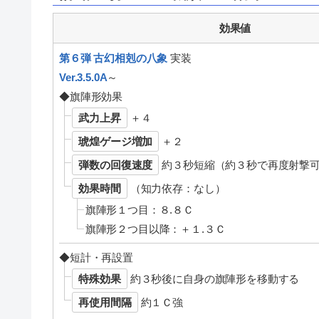
効果値
第６弾 古幻相剋の八象
実装
Ver.3.5.0A
～
◆旗陣形効果
武力上昇
＋４
琥煌ゲージ増加
＋２
弾数の回復速度
約３秒短縮（約３秒で再度射撃
効果時間
（知力依存：なし）
旗陣形１つ目：８.８Ｃ
旗陣形２つ目以降：＋１.３Ｃ
◆短計・再設置
特殊効果
約３秒後に自身の旗陣形を移動する
再使用間隔
約１Ｃ強