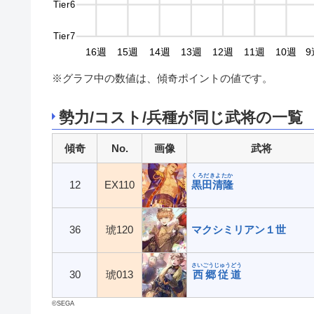
Tier6
Tier7
9週
18週
17週
16週
15週
14週
13週
12週
11週
10週
9
※グラフ中の数値は、傾奇ポイントの値です。
勢力/コスト/兵種が同じ武将の一覧
傾奇
No.
画像
武将
くろだきよたか
12
EX110
黒田清隆
36
琥120
マクシミリアン１世
さいごうじゅうどう
30
琥013
西郷従道
©SEGA