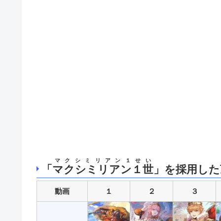
マクシミリアン１せい
「
マクシミリアン１世
」を採用した
動画
１
２
３