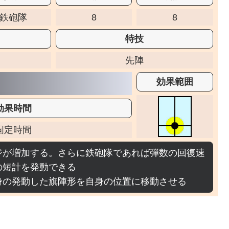
鉄砲隊
8
8
特技
先陣
効果範囲
効果時間
固定時間
ジが増加する。さらに鉄砲隊であれば弾数の回復速
の短計を発動できる
身の発動した旗陣形を自身の位置に移動させる