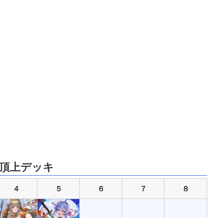
頂上デッキ
４
５
６
７
８