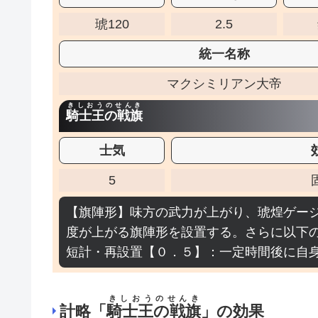
琥120
2.5
統一名称
マクシミリアン大帝
きしおうのせんき
騎士王の戦旗
士気
5
【旗陣形】味方の武力が上がり、琥煌ゲー
度が上がる旗陣形を設置する。さらに以下
短計・再設置【０．５】：一定時間後に自
きしおうのせんき
計略「
騎士王の戦旗
」の効果