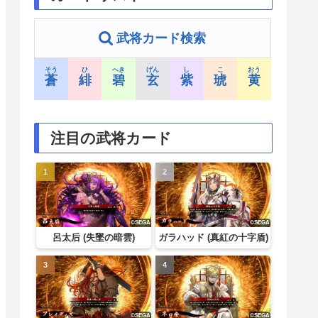
武将カード検索
そう
ひ
へき
げん
し
こ
おう
蒼
緋
碧
玄
紫
琥
黄
注目の武将カード
呂太后 (失墜の暗雲)
ガラハッド (真紅の十字盾)