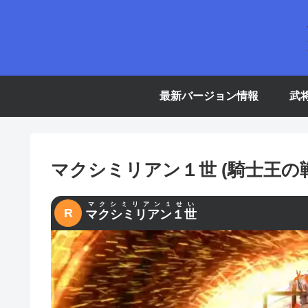
最新バージョン情報
武
マクシミリアン１世 (騎士王の
マクシミリアン１せい
R
マクシミリアン１世