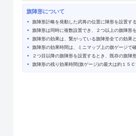
旗陣形について
旗陣形計略を発動した武将の位置に陣形を設置す
旗陣形は同時に複数設置でき、２つ以上の旗陣形
旗陣形の効果は、繋がっている旗陣形全ての効果
旗陣形の効果時間は、ミニマップ上の旗ゲージで
２つ目以降の旗陣形を設置するとき、既存の旗陣
旗陣形の残り効果時間(旗ゲージ)の最大は約１５