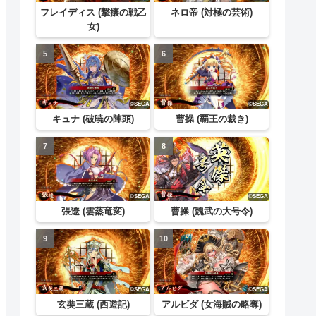
フレイディス (撃攘の戦乙
ネロ帝 (対極の芸術)
女)
キュナ (破暁の陣頭)
曹操 (覇王の裁き)
張遼 (雲蒸竜変)
曹操 (魏武の大号令)
玄奘三蔵 (西遊記)
アルビダ (女海賊の略奪)