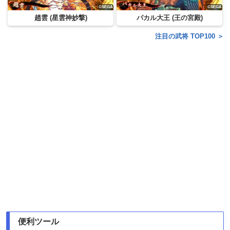
趙雲 (星雲神妙撃)
パカル大王 (王の宮殿)
注目の武将 TOP100 ＞
便利ツール