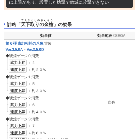
は上限があり、設置した槍撃で敵城に攻撃できない
てんかとりのきんそう
計略「
天下取りの金槍
」の効果
効果値
効果範囲
第６弾 古幻相剋の八象
実装
Ver.3.5.0A
～
Ver.3.5.0D
◆琥煌ゲージ０消費
武力上昇
＋４
速度上昇
＋約２０％
◆琥煌ゲージ１消費
武力上昇
＋５
速度上昇
＋約３０％
◆琥煌ゲージ２消費
自身
武力上昇
＋６
速度上昇
＋約４０％
◆琥煌ゲージ３消費
武力上昇
＋７
速度上昇
＋約６０％