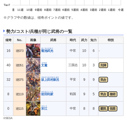
Tier7
13週
12週
11週
10週
9週前
8週前
7週前
6週前
5週前
4週前
3週前
2週前
1週前
今週
※グラフ中の数値は、傾奇ポイントの値です。
勢力/コスト/兵種が同じ武将の一覧
傾奇
No.
画像
武将
時代
武力
知力
特技
きくちたけみつ
16
中世
10
6
琥073
菊池武光
-
ぶんおう
40
三国志
10
3
琥051
文鴦
先陣
さかのうえのたむらまろ
32
平安
9
9
琥075
坂上田村麻呂
気合
まえだとしいえ
8
戦国
9
5
琥119
前田利家
気合
槍術
そうこう
0
中世
8
8
琥115
宋江
覇気
宿星
©SEGA