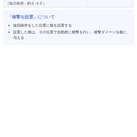
（知力依存：約０.４Ｃ）
「槍撃を設置」について
旋回操作をした位置に槍を設置する
設置した槍は、その位置で自動的に槍撃を行い、槍撃ダメージを敵に
与える