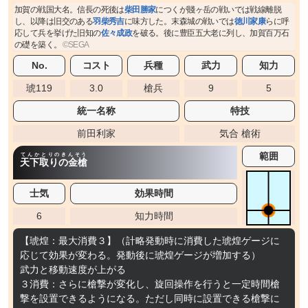
加賀の戦国大名。信長の死後は
柴田勝家
につくが賤ヶ岳の戦いでは戦線離脱
し、以降は旧交のある
羽柴秀吉
に味方した。末森城の戦いでは
徳川家康
らに呼
応して兵を挙げた旧知の
佐々成政
を破る。後に豊臣五大老に列し、加賀百万石
の礎を築く。
No.
コスト
兵種
武力
知力
琥119
3.0
槍兵
9
5
統一名称
特技
前田利家
気合 槍術
範囲
てんかとりのきんそう
天下取りの金槍
士気
効果時間
6
知力時間
【琥煌：最大消費３】（計略発動時に消費した琥煌ゲージに
応じて効果が変わる。発動後に琥煌ゲージが増加する）
武力と移動速度が上がる
３消費：さらに槍撃が変化し、旋回操作を行うと一定時間槍
撃を設置できるようになる。ただし同時に設置できる槍撃に