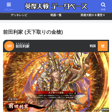
最新バージョン情報
武将ランキング
カードリスト
メニュー
検索
デッキレシピ
戦器一覧
英傑大戦ＤＢ運営Ｘ
前田利家 (天下取りの金槍)
まえだとしいえ
SR
琥
前田利家
戦国