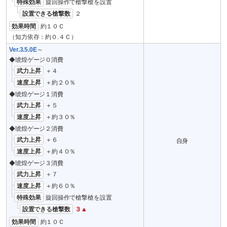
特殊効果
旋回操作で槍撃槍を設置
設置できる槍撃数
２
効果時間
約１０Ｃ
（知力依存：約０.４Ｃ）
Ver.3.5.0E
～
◆琥煌ゲージ０消費
武力上昇
＋４
速度上昇
＋約２０％
◆琥煌ゲージ１消費
武力上昇
＋５
速度上昇
＋約３０％
◆琥煌ゲージ２消費
武力上昇
＋６
自身
速度上昇
＋約４０％
◆琥煌ゲージ３消費
武力上昇
＋７
速度上昇
＋約６０％
特殊効果
旋回操作で槍撃槍を設置
設置できる槍撃数
３▲
効果時間
約１０Ｃ