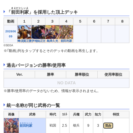
まえだとしいえ
「
前田利家
」を採用した頂上デッキ
動画
１
２
３
４
５
６
７
８
202606
09
蜂須賀正勝
伊地知正治
島津久光
前田利家
©SEGA
※｢動画｣列をタップするとそのデッキの動画を再生します。
過去バージョンの勝率/使用率
Ver.
勝率
勝率順位
使用率順位
NO DATA
※勝率/使用率のデータがないため、情報が表示されません。
統一名称が同じ武将の一覧
画像
武将
時代
ｺｽﾄ
兵種
武力
知力
特技
まえだとしいえ
戦国
2.5
槍兵
9
3
前田利家
気合