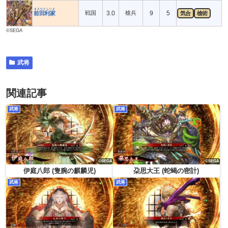
まえだとしいえ
戦国
3.0
槍兵
9
5
前田利家
気合
槍術
©SEGA
武将
関連記事
武将
武将
伊庭八郎 (隻腕の麒麟児)
朶思大王 (蛇蝎の密計)
武将
武将