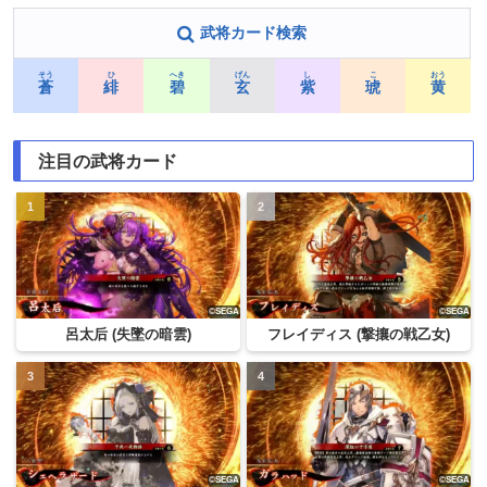
武将カード検索
そう
ひ
へき
げん
し
こ
おう
蒼
緋
碧
玄
紫
琥
黄
注目の武将カード
呂太后 (失墜の暗雲)
フレイディス (撃攘の戦乙女)