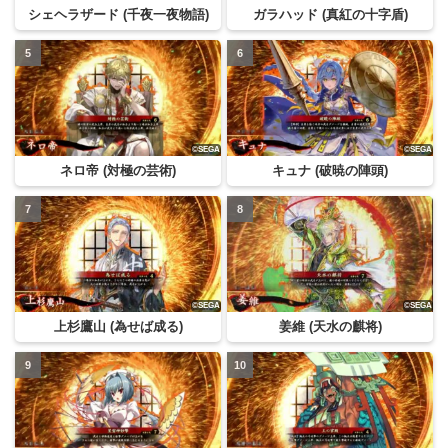
シェヘラザード (千夜一夜物語)
ガラハッド (真紅の十字盾)
ネロ帝 (対極の芸術)
キュナ (破暁の陣頭)
上杉鷹山 (為せば成る)
姜維 (天水の麒将)