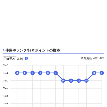
使用率ランク/傾奇ポイントの推移
傾奇更新 2026/8/3
Tier平均
2.36
Tier1
Tier2
8
8
8
8
8
8
8
8
Tier3
16
16
16
16
Tier4
Tier5
Tier6