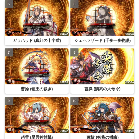
ガラハッド (真紅の十字盾)
シェヘラザード (千夜一夜物語)
曹操 (覇王の裁き)
曹操 (魏武の大号令)
趙雲 (星雲神妙撃)
蒙恬 (智将の機略)