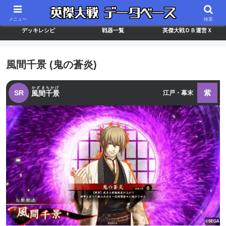
最新バージョン情報
武将ランキング
カードリスト
メニュー
検索
デッキレシピ
戦器一覧
英傑大戦ＤＢ運営Ｘ
風間千景 (鬼の蒼炎)
かざまちかげ
SR
紫
風間千景
江戸・幕末