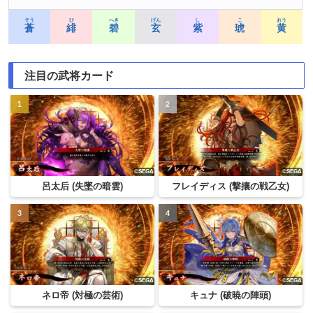
そう
ひ
へき
げん
し
こ
おう
蒼
緋
碧
玄
紫
琥
黄
注目の武将カード
呂太后 (失墜の暗雲)
フレイディス (撃攘の戦乙女)
ネロ帝 (対極の芸術)
キュナ (破暁の陣頭)