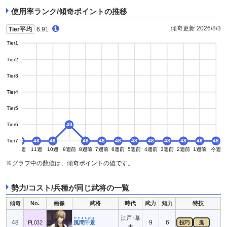
使用率ランク/傾奇ポイントの推移
傾奇更新 2026/8/3
Tier平均
6.91
Tier1
Tier2
Tier3
Tier4
Tier5
Tier6
40
Tier7
48
48
48
48
48
48
48
48
48
48
48
48
48
13週
12週
11週
10週
9週前
8週前
7週前
6週前
5週前
4週前
3週前
2週前
1週前
今週
※グラフ中の数値は、傾奇ポイントの値です。
勢力/コスト/兵種が同じ武将の一覧
傾奇
No.
画像
武将
時代
武力
知力
特技
江戸･幕
かざまちかげ
48
9
6
PL032
風間千景
技巧
鬼
末