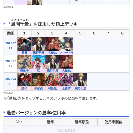
©SEGA
かざまちかげ
「
風間千景
」を採用した頂上デッキ
動画
１
２
３
４
５
６
７
８
202307
21
田豊
風間千景
大嶽丸
フィー・ラプンツェル
202307
02
熊童子
江
風間千景
大嶽丸
202304
18
幾松
平家貞
村松殿
玉藻前
風間千景
©SEGA
※｢動画｣列をタップするとそのデッキの動画を再生します。
過去バージョンの勝率/使用率
Ver.
勝率
勝率順位
使用率順位
NO DATA