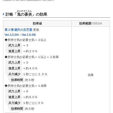
おにのそうえん
計略「
鬼の蒼炎
」の効果
効果値
効果範囲
第２弾 廻天の五芒星
実装
Ver.1.5.0H
～
Ver.1.6.0B
◆所持士気が必要士気＋２以上
武力上昇
＋３
速度上昇
＋約２０％
◆所持士気が必要士気＋１以上＋２未満
武力上昇
＋５
速度上昇
＋約４０％
兵力減少
１秒ごとに２.５％
自身
効果時間
約５秒
◆所持士気が必要士気＋１未満
武力上昇
＋６
速度上昇
＋約６０％
兵力減少
１秒ごとに５％
効果時間
約５秒