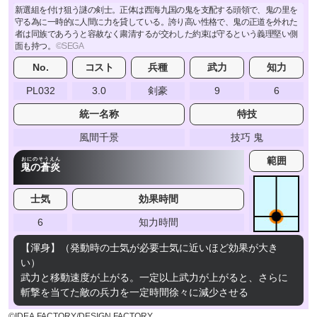
新選組を付け狙う謎の剣士。正体は西海九国の鬼を支配する頭領で、鬼の里を
守る為に一時的に人間に力を貸している。誇り高い性格で、鬼の正道を外れた
者は同族であろうと容赦なく粛清するが交わした約束は守るという義理堅い側
面も持つ。
No.
コスト
兵種
武力
知力
PL032
3.0
剣豪
9
6
統一名称
特技
風間千景
技巧 鬼
範囲
おにのそうえん
鬼の蒼炎
士気
効果時間
6
知力時間
【渾身】（発動時の士気が必要士気に近いほど効果が大き
い）
武力と移動速度が上がる。一定以上武力が上がると、さらに
斬撃を当てた敵の兵力を一定時間徐々に減少させる
©IDEA FACTORY/DESIGN FACTORY