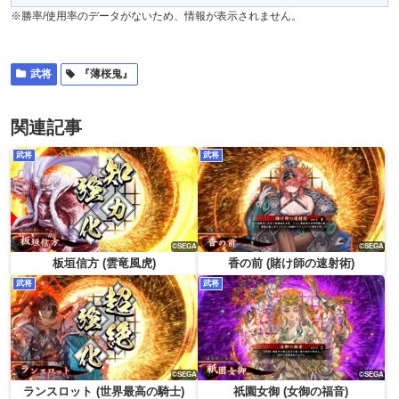
※勝率/使用率のデータがないため、情報が表示されません。
武将
『薄桜鬼』
関連記事
武将
武将
板垣信方 (雲竜風虎)
香の前 (賭け師の速射術)
武将
武将
ランスロット (世界最高の騎士)
祇園女御 (女御の福音)