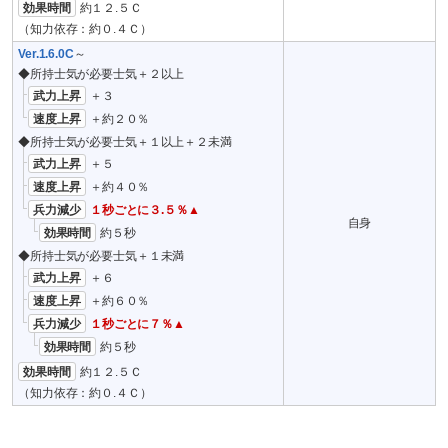
効果時間
約１２.５Ｃ
（知力依存：約０.４Ｃ）
Ver.1.6.0C
～
◆所持士気が必要士気＋２以上
武力上昇
＋３
速度上昇
＋約２０％
◆所持士気が必要士気＋１以上＋２未満
武力上昇
＋５
速度上昇
＋約４０％
兵力減少
１秒ごとに３.５％▲
自身
効果時間
約５秒
◆所持士気が必要士気＋１未満
武力上昇
＋６
速度上昇
＋約６０％
兵力減少
１秒ごとに７％▲
効果時間
約５秒
効果時間
約１２.５Ｃ
（知力依存：約０.４Ｃ）