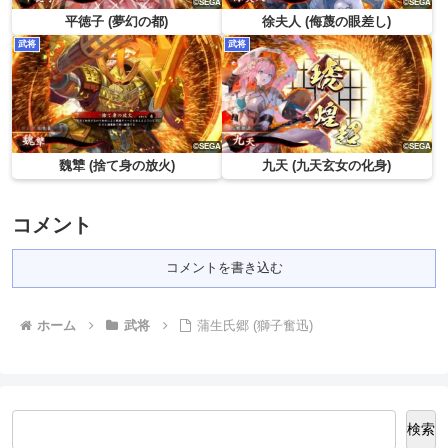
平徳子 (夢幻の都)
徐夫人 (侮蔑の眼差し)
武将
武将
魏犨 (捨て身の放火)
九天 (九天玄女の化身)
コメント
コメントを書き込む
ホーム
武将
蒲生氏郷 (獅子奮迅)
検索