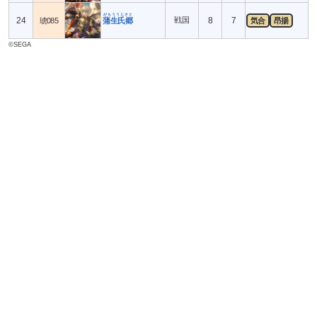
がもううじさと
24
戦国
8
7
琥085
蒲生氏郷
気合
昂揚
©SEGA