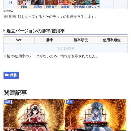
06
西施
堀秀政
阿野廉子
羊徽瑜
蒲生氏郷
白夜刀のカンナ
©SEGA
※｢動画｣列をタップするとそのデッキの動画を再生します。
過去バージョンの勝率/使用率
Ver.
勝率
勝率順位
使用率順位
NO DATA
※勝率/使用率のデータがないため、情報が表示されません。
武将
関連記事
武将
武将