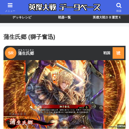
最新バージョン情報
武将ランキング
カードリスト
メニュー
検索
デッキレシピ
戦器一覧
英傑大戦ＤＢ運営Ｘ
蒲生氏郷 (獅子奮迅)
がもううじさと
SR
琥
蒲生氏郷
戦国