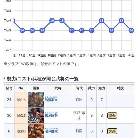
Tier2
Tier3
Tier4
18
18
18
18
18
Tier5
24
24
24
24
24
24
24
24
24
Tier6
Tier7
13週
12週
11週
10週
9週前
8週前
7週前
6週前
5週前
4週前
3週前
2週前
1週前
今週
※グラフ中の数値は、傾奇ポイントの値です。
勢力/コスト/兵種が同じ武将の一覧
傾奇
No.
画像
武将
時代
武力
知力
特技
しまづいえひさ
24
戦国
9
7
琥016
島津家久
-
江戸･幕
しのはらくにもと
36
9
3
琥015
篠原国幹
気合
末
もうりかつなが
6
戦国
8
8
琥106
毛利勝永
大兵