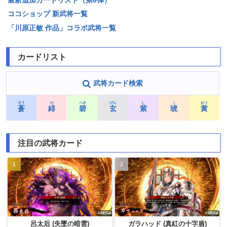
ココショップ 新武将一覧
「川原正敏 作品」コラボ武将一覧
カードリスト
武将カード検索
そう
ひ
へき
げん
し
こ
おう
蒼
緋
碧
玄
紫
琥
黄
注目の武将カード
呂太后 (失墜の暗雲)
ガラハッド (真紅の十字盾)