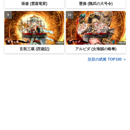
張遼 (雲蒸竜変)
曹操 (魏武の大号令)
玄奘三蔵 (西遊記)
アルビダ (女海賊の略奪)
注目の武将 TOP100 ＞