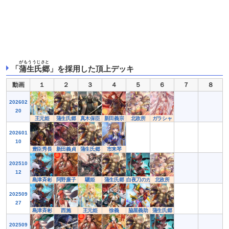
がもううじさと
「
蒲生氏郷
」を採用した頂上デッキ
動画
１
２
３
４
５
６
７
８
202602
20
王元姫
蒲生氏郷
真木保臣
新田義宗
北政所
ガラシャ
202601
10
豊臣秀長
新田義貞
蒲生氏郷
市来琴
202510
12
島津斉彬
阿野廉子
驪姫
蒲生氏郷
白夜刀のカンナ
北政所
202509
27
島津斉彬
西施
王元姫
徐義
脇屋義助
蒲生氏郷
202509