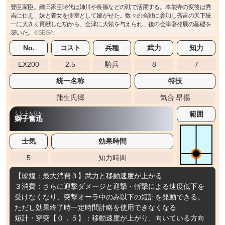
豊臣家臣。織田家臣時代は姉川や長篠などの戦で活躍する。本能寺の変後は秀
吉に仕え、妹と養女を側室として嫁がせた。数々の合戦に参加し秀吉の天下統
一に大きく貢献した功から、会津に大領を与えられ、後の会津藩発展の基礎を
築いた。
No.
コスト
兵種
武力
知力
EX200
2.5
騎兵
8
7
統一名称
特技
蒲生氏郷
気合 昂揚
範囲
ししふんじん
獅子奮迅
士気
効果時間
5
知力時間
【琥煌：最大消費３】武力と移動速度が上がる
３消費：さらに迎撃ダメージと迎撃・斬撃による速度低下を
受けなくなり、突撃オーラ中のみ以下の短計を発動できる。
ただし効果終了時一定時間計略を使用できなくなる
短計・穿突【０．５】：移動速度が上がり、向いている方向