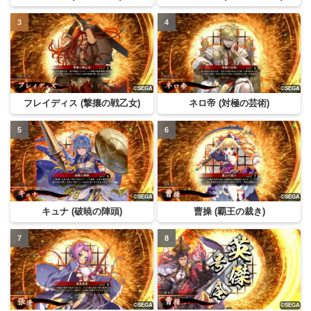
フレイディス (撃攘の戦乙女)
ネロ帝 (対極の芸術)
キュナ (破暁の陣頭)
曹操 (覇王の裁き)