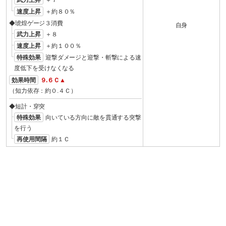
速度上昇
＋約８０％
◆琥煌ゲージ３消費
自身
武力上昇
＋８
速度上昇
＋約１００％
特殊効果
迎撃ダメージと迎撃・斬撃による速
度低下を受けなくなる
効果時間
９.６Ｃ▲
（知力依存：約０.４Ｃ）
◆短計・穿突
特殊効果
向いている方向に敵を貫通する突撃
を行う
再使用間隔
約１Ｃ