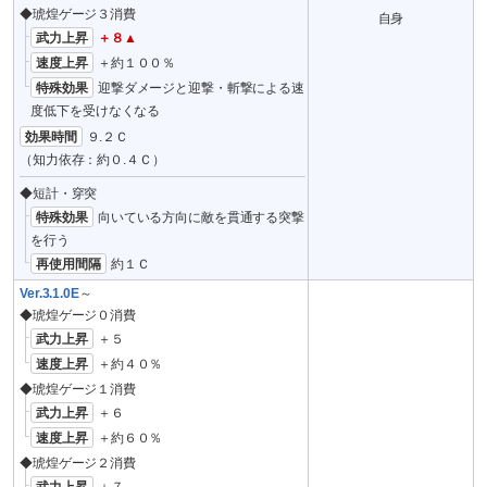
◆琥煌ゲージ３消費
自身
武力上昇
＋８▲
速度上昇
＋約１００％
特殊効果
迎撃ダメージと迎撃・斬撃による速
度低下を受けなくなる
効果時間
９.２Ｃ
（知力依存：約０.４Ｃ）
◆短計・穿突
特殊効果
向いている方向に敵を貫通する突撃
を行う
再使用間隔
約１Ｃ
Ver.3.1.0E
～
◆琥煌ゲージ０消費
武力上昇
＋５
速度上昇
＋約４０％
◆琥煌ゲージ１消費
武力上昇
＋６
速度上昇
＋約６０％
◆琥煌ゲージ２消費
武力上昇
＋７