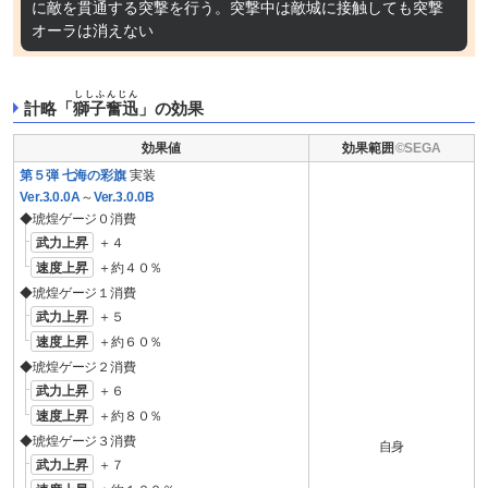
に敵を貫通する突撃を行う。突撃中は敵城に接触しても突撃
オーラは消えない
ししふんじん
計略「
獅子奮迅
」の効果
効果値
効果範囲
第５弾 七海の彩旗
実装
Ver.3.0.0A
～
Ver.3.0.0B
◆琥煌ゲージ０消費
武力上昇
＋４
速度上昇
＋約４０％
◆琥煌ゲージ１消費
武力上昇
＋５
速度上昇
＋約６０％
◆琥煌ゲージ２消費
武力上昇
＋６
速度上昇
＋約８０％
◆琥煌ゲージ３消費
自身
武力上昇
＋７