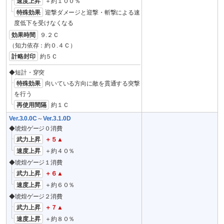
速度上昇
＋約１００％
特殊効果
迎撃ダメージと迎撃・斬撃による速
度低下を受けなくなる
効果時間
９.２Ｃ
（知力依存：約０.４Ｃ）
計略封印
約５Ｃ
◆短計・穿突
特殊効果
向いている方向に敵を貫通する突撃
を行う
再使用間隔
約１Ｃ
Ver.3.0.0C
～
Ver.3.1.0D
◆琥煌ゲージ０消費
武力上昇
＋５▲
速度上昇
＋約４０％
◆琥煌ゲージ１消費
武力上昇
＋６▲
速度上昇
＋約６０％
◆琥煌ゲージ２消費
武力上昇
＋７▲
速度上昇
＋約８０％